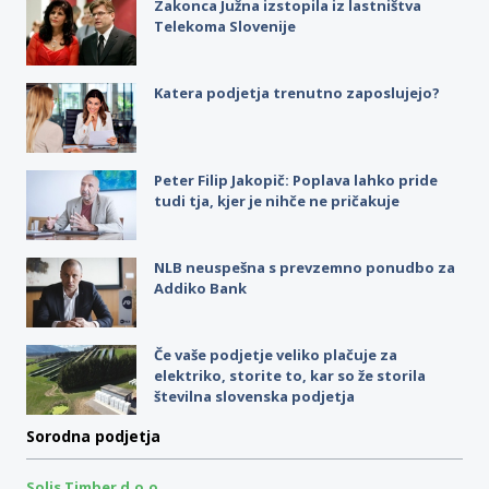
Zakonca Južna izstopila iz lastništva
Telekoma Slovenije
Katera podjetja trenutno zaposlujejo?
Peter Filip Jakopič: Poplava lahko pride
tudi tja, kjer je nihče ne pričakuje
NLB neuspešna s prevzemno ponudbo za
Addiko Bank
Če vaše podjetje veliko plačuje za
elektriko, storite to, kar so že storila
številna slovenska podjetja
Sorodna podjetja
Solis Timber d.o.o.