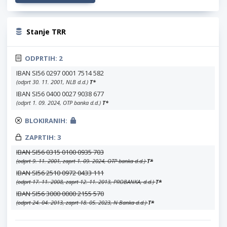
Stanje TRR
ODPRTIH:
2
IBAN SI56 0297 0001 7514 582
(odprt 30. 11. 2001, NLB d.d.)
T
*
IBAN SI56 0400 0027 9038 677
(odprt 1. 09. 2024, OTP banka d.d.)
T
*
BLOKIRANIH:
ZAPRTIH:
3
IBAN SI56 0315 0100 0935 703
(odprt 9. 11. 2001, zaprt 1. 09. 2024, OTP banka d.d.)
T
*
IBAN SI56 2510 0972 0433 111
(odprt 17. 11. 2008, zaprt 12. 11. 2013, PROBANKA, d.d.)
T
*
IBAN SI56 3000 0000 2155 570
(odprt 24. 04. 2013, zaprt 18. 05. 2023, N Banka d.d.)
T
*