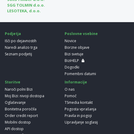
SGG TOLMIN d.o.o.
LESOTEKA, d.o.o.
Podjetja
Poslovne vsebine
Išči po dejavnostih
Novice
Naredi analizo trga
Borzne objave
Seznam podjetij
Bizi svetuje
BiziHELP
Dogodki
Pomembni datumi
Storitve
Informacije
Naroči polni Bizi
O nas
Moj Bizi: nivoji dostopa
Pomoč
Oglaševanje
TSmedia kontakt
Bonitetna poročila
Pogosta vprašanja
Order credit report
Pravila in pogoji
Mobilni dostop
Upravljanje soglasij
API dostop