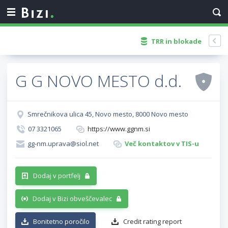
TRR in blokade
G G NOVO MESTO d.d.
Smrečnikova ulica 45, Novo mesto, 8000 Novo mesto
07 3321065
https://www.ggnm.si
gg-nm.uprava@siol.net
Več kontaktov v TIS-u
Dodaj v portfelj
Dodaj v Bizi obveščevalec
Bonitetno poročilo
Credit rating report