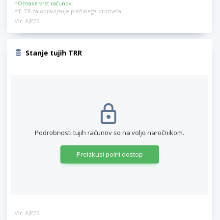
*
Oznake vrst računov
:
*T: TR za opravljanje plačilnega prometa
Vir: AJPES
Stanje tujih TRR
Podrobnosti tujih računov so na voljo naročnikom.
Preizkusi polni dostop
Vir: AJPES