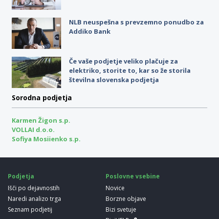
NLB neuspešna s prevzemno ponudbo za
Addiko Bank
Če vaše podjetje veliko plačuje za
elektriko, storite to, kar so že storila
številna slovenska podjetja
Sorodna podjetja
Karmen Žigon s.p.
VOLLAI d.o.o.
Sofiya Mosiienko s.p.
Podjetja
Poslovne vsebine
Išči po dejavnostih
Novice
Naredi analizo trga
Borzne objave
Seznam podjetij
Bizi svetuje