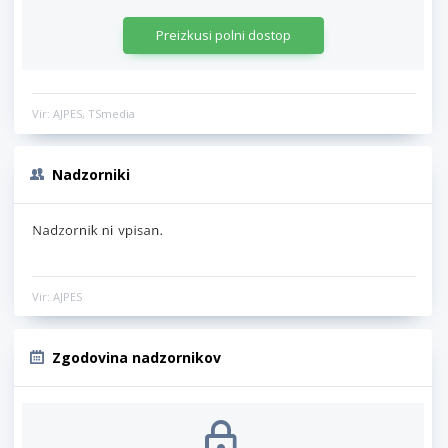
Preizkusi polni dostop
Vir: AJPES, TSmedia
Nadzorniki
Vir: AJPES
Zgodovina nadzornikov