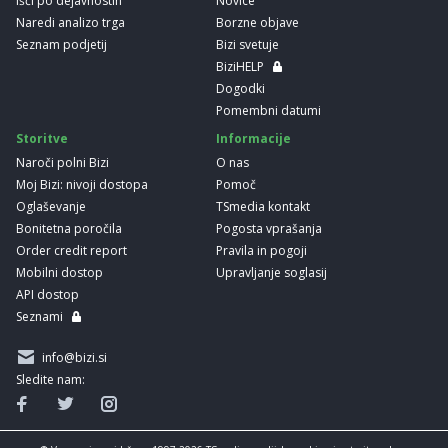
Išči po dejavnostih
Novice
Naredi analizo trga
Borzne objave
Seznam podjetij
Bizi svetuje
BiziHELP
Dogodki
Pomembni datumi
Storitve
Informacije
Naroči polni Bizi
O nas
Moj Bizi: nivoji dostopa
Pomoč
Oglaševanje
TSmedia kontakt
Bonitetna poročila
Pogosta vprašanja
Order credit report
Pravila in pogoji
Mobilni dostop
Upravljanje soglasij
API dostop
Seznami
info@bizi.si
Sledite nam: