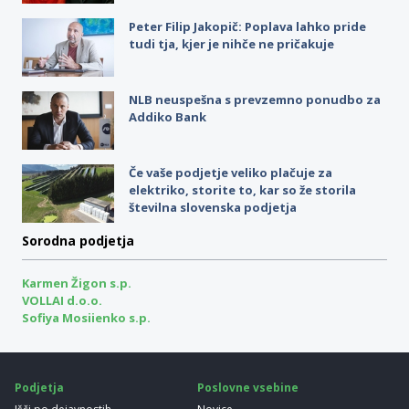
Peter Filip Jakopič: Poplava lahko pride
tudi tja, kjer je nihče ne pričakuje
NLB neuspešna s prevzemno ponudbo za
Addiko Bank
Če vaše podjetje veliko plačuje za
elektriko, storite to, kar so že storila
številna slovenska podjetja
Sorodna podjetja
Karmen Žigon s.p.
VOLLAI d.o.o.
Sofiya Mosiienko s.p.
Podjetja
Poslovne vsebine