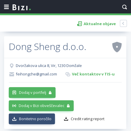
Aktualne objave
Dong Sheng d.o.o.
Dvoržakova ulica 8, Vir, 1230 Domžale
feihongche@gmail.com
Več kontaktov v TIS-u
Dodaj v portfelj
Dodaj v Bizi obveščevalec
Bonitetno poročilo
Credit rating report