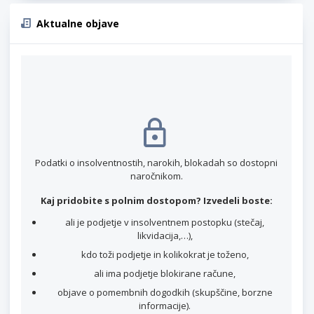
Aktualne objave
Podatki o insolventnostih, narokih, blokadah so dostopni
naročnikom.
Kaj pridobite s polnim dostopom? Izvedeli boste:
ali je podjetje v insolventnem postopku (stečaj,
likvidacija,…),
kdo toži podjetje in kolikokrat je toženo,
ali ima podjetje blokirane račune,
objave o pomembnih dogodkih (skupščine, borzne
informacije).