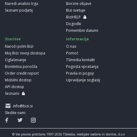
Naredi analizo trga
Borzne objave
Seznam podjetij
Bizi svetuje
BiziHELP
Dogodki
Pomembni datumi
Storitve
Informacije
Naroči polni Bizi
O nas
Moj Bizi: nivoji dostopa
Pomoč
Oglaševanje
TSmedia kontakt
Bonitetna poročila
Pogosta vprašanja
Order credit report
Pravila in pogoji
Mobilni dostop
Upravljanje soglasij
API dostop
Seznami
info@bizi.si
Sledite nam:
© Vse pravice pridržane 1997-2026 TSmedia, medijske vsebine in storitve, d.o.o