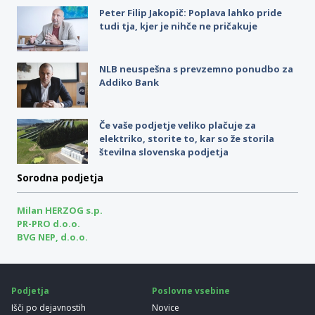
Peter Filip Jakopič: Poplava lahko pride
tudi tja, kjer je nihče ne pričakuje
NLB neuspešna s prevzemno ponudbo za
Addiko Bank
Če vaše podjetje veliko plačuje za
elektriko, storite to, kar so že storila
številna slovenska podjetja
Sorodna podjetja
Milan HERZOG s.p.
PR-PRO d.o.o.
BVG NEP, d.o.o.
Podjetja
Poslovne vsebine
Išči po dejavnostih
Novice