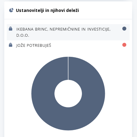
Ustanovitelji in njihovi deleži