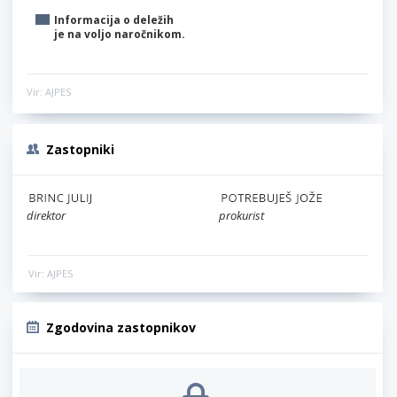
Informacija o deležih
je na voljo naročnikom.
Vir: AJPES
Zastopniki
direktor
prokurist
Vir: AJPES
Zgodovina zastopnikov