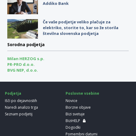
Addiko Bank
Če vaše podjetje veliko plačuje za
elektriko, storite to, kar so že storila
številna slovenska podjetja
Sorodna podjetja
Milan HERZOG s.p.
PR-PRO d.o.o.
BVG NEP, d.o.o.
Podjetja
Poslovne vsebine
Išči po dejavnostih
Novice
Naredi analizo trga
Borzne objave
Seznam podjetij
Bizi svetuje
BiziHELP
Dogodki
Pomembni datumi