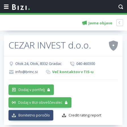
Javne objave
CEZAR INVEST d.o.o.
Otok 24, Otok, 8332 Gradac
040 460300
info@brinc.si
Več kontaktov v TIS-u
Dodaj v portfelj
Dodaj v Bizi obveščevalec
Bonitetno poročilo
Credit rating report