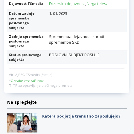
Frizerska dejavnost
,
Nega telesa
Dejavnost TSmedia
1. 01. 2025
Datum zadnje
spremembe
poslovnega
subjekta
Sprememba dejavnosti zaradi
Zadnja sprememba
poslovnega
spremembe SKD
subjekta
POSLOVNI SUBJEKT POSLUJE
Status poslovnega
subjekta
Vir: AJPES, TSmedia (Status)
*
Oznake vrst računov
:
T
: TR za opravljanje plačilnega prometa
Ne spreglejte
Katera podjetja trenutno zaposlujejo?