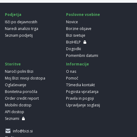
Podjetja
Poslovne vsebine
Išči po dejavnostih
Novice
Naredi analizo trga
Borzne objave
Seznam podjetij
Bizi svetuje
BiziHELP
Dogodki
Pomembni datumi
Storitve
Informacije
Naroči polni Bizi
O nas
Moj Bizi: nivoji dostopa
Pomoč
Oglaševanje
TSmedia kontakt
Bonitetna poročila
Pogosta vprašanja
Order credit report
Pravila in pogoji
Mobilni dostop
Upravljanje soglasij
API dostop
Seznami
info@bizi.si