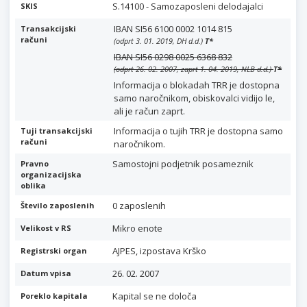
S.14100 - Samozaposleni delodajalci
SKIS
IBAN SI56 6100 0002 1014 815
Transakcijski
računi
(odprt 3. 01. 2019, DH d.d.)
T
*
IBAN SI56 0298 0025 6368 832
(odprt 26. 02. 2007, zaprt 1. 04. 2019, NLB d.d.)
T
*
Informacija o blokadah TRR je dostopna
samo naročnikom, obiskovalci vidijo le,
ali je račun zaprt.
Informacija o tujih TRR je dostopna samo
Tuji transakcijski
računi
naročnikom.
Samostojni podjetnik posameznik
Pravno
organizacijska
oblika
0 zaposlenih
Število zaposlenih
Mikro enote
Velikost v RS
AJPES, izpostava Krško
Registrski organ
26. 02. 2007
Datum vpisa
Kapital se ne določa
Poreklo kapitala