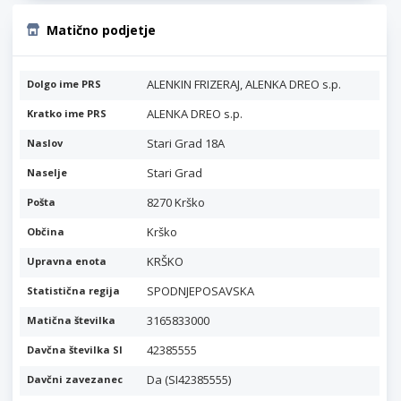
Matično podjetje
ALENKIN FRIZERAJ, ALENKA DREO s.p.
Dolgo ime PRS
ALENKA DREO s.p.
Kratko ime PRS
Stari Grad 18A
Naslov
Stari Grad
Naselje
8270 Krško
Pošta
Krško
Občina
KRŠKO
Upravna enota
SPODNJEPOSAVSKA
Statistična regija
3165833000
Matična številka
42385555
Davčna številka SI
Da (SI42385555)
Davčni zavezanec