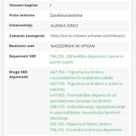
/
Osnovni kapital
Zasebna lastnina
Vrsta lastnine
Ustanovitelji
Zakoniti zastopniki
Nadzorni svet
T96.230 - Zdraviliška dejavnost, savne in
Dejavnosti SKD
parne kopeli
G47.750 - Trgovina na drobno
Druge SKD
dejavnosti
s kozmetičnimi in toaletnimi izdelki
G47.770 - Trgovina na drobno z urami in
nakitom
G47.920 - Posredniške dejavnosti za
specializirano prodajo na drobno
Q85.510 - Izobraževanje, izpopolnjevanje
in usposabljanje na področju športa in
rekreacije
S93.130 - Dejavnost fitnes centrov
T96.210 - Frizerska in brivska dejavnost