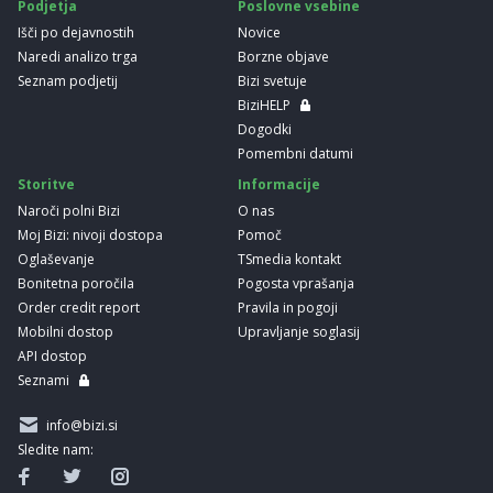
Podjetja
Poslovne vsebine
Išči po dejavnostih
Novice
Naredi analizo trga
Borzne objave
Seznam podjetij
Bizi svetuje
BiziHELP
Dogodki
Pomembni datumi
Storitve
Informacije
Naroči polni Bizi
O nas
Moj Bizi: nivoji dostopa
Pomoč
Oglaševanje
TSmedia kontakt
Bonitetna poročila
Pogosta vprašanja
Order credit report
Pravila in pogoji
Mobilni dostop
Upravljanje soglasij
API dostop
Seznami
info@bizi.si
Sledite nam: