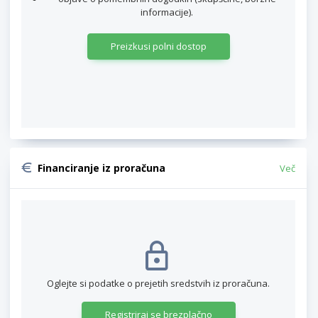
informacije).
Preizkusi polni dostop
Financiranje iz proračuna
Več
Oglejte si podatke o prejetih sredstvih iz proračuna.
Registriraj se brezplačno