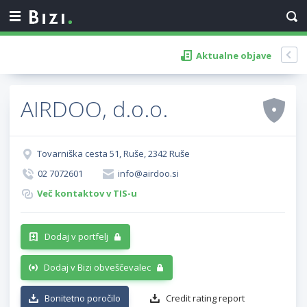
Aktualne objave
AIRDOO, d.o.o.
Tovarniška cesta 51, Ruše, 2342 Ruše
02 7072601
info@airdoo.si
Več kontaktov v TIS-u
Dodaj v portfelj
Dodaj v Bizi obveščevalec
Bonitetno poročilo
Credit rating report