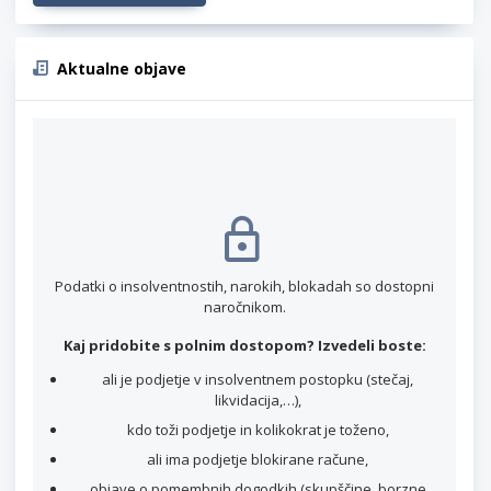
Aktualne objave
Podatki o insolventnostih, narokih, blokadah so dostopni
naročnikom.
Kaj pridobite s polnim dostopom? Izvedeli boste:
ali je podjetje v insolventnem postopku (stečaj,
likvidacija,…),
kdo toži podjetje in kolikokrat je toženo,
ali ima podjetje blokirane račune,
objave o pomembnih dogodkih (skupščine, borzne