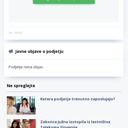
Vir: ERAR
Javne objave o podjetju
Podjetje nima objav.
Ne spreglejte
Katera podjetja trenutno zaposlujejo?
Zakonca Južna izstopila iz lastništva
Telekoma Slovenije