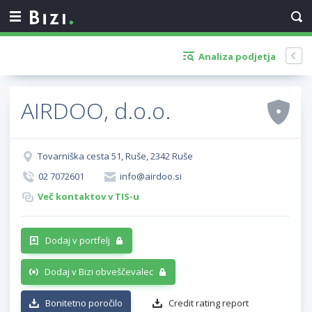
Analiza podjetja
AIRDOO, d.o.o.
Tovarniška cesta 51, Ruše, 2342 Ruše
02 7072601
info@airdoo.si
Več kontaktov v TIS-u
Dodaj v portfelj
Dodaj v Bizi obveščevalec
Bonitetno poročilo
Credit rating report