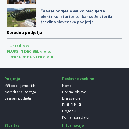
Če vaše podjetje veliko plačuje za
elektriko, storite to, kar so že storila
številna slovenska podjetja
Sorodna podjetja
TUKO d.o.o.
FLUKS IN DECIBEL d.o.o.
TREASURE HUNTER d.o.o.
Podjetja
Poslovne vsebine
Išči po dejavnostih
Novice
Naredi analizo trga
Borzne objave
Seznam podjetij
Bizi svetuje
BiziHELP
Dogodki
Pomembni datumi
Storitve
Informacije