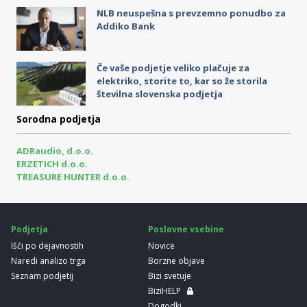
NLB neuspešna s prevzemno ponudbo za
Addiko Bank
Če vaše podjetje veliko plačuje za
elektriko, storite to, kar so že storila
številna slovenska podjetja
Sorodna podjetja
ADRaudio, d.o.o.
ERZETICH d.o.o.
TREASURE HUNTER d.o.o.
Podjetja
Poslovne vsebine
Išči po dejavnostih
Novice
Naredi analizo trga
Borzne objave
Seznam podjetij
Bizi svetuje
BiziHELP
Dogodki