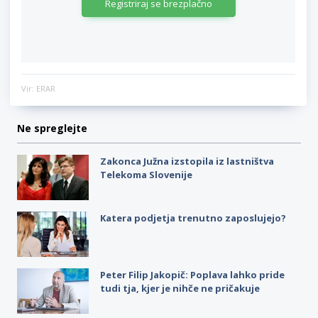
Registriraj se brezplačno
Vir: ERAR
Ne spreglejte
Zakonca Južna izstopila iz lastništva
Telekoma Slovenije
Katera podjetja trenutno zaposlujejo?
Peter Filip Jakopič: Poplava lahko pride
tudi tja, kjer je nihče ne pričakuje