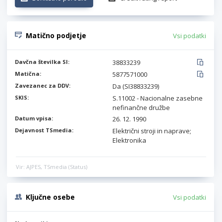
Matično podjetje
Vsi podatki
Davčna številka SI:
38833239
Matična:
5877571000
Zavezanec za DDV:
Da (SI38833239)
SKIS:
S.11002 - Nacionalne zasebne
nefinančne družbe
Datum vpisa:
26. 12. 1990
Dejavnost TSmedia:
Električni stroji in naprave;
Elektronika
Vir: AJPES, TSmedia (Status)
Ključne osebe
Vsi podatki