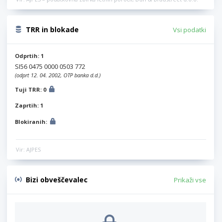
TRR in blokade
Vsi podatki
Odprtih: 1
SI56 0475 0000 0503 772
(odprt 12. 04. 2002, OTP banka d.d.)
Tuji TRR: 0
Zaprtih: 1
Blokiranih:
Vir: AJPES
Bizi obveščevalec
Prikaži vse