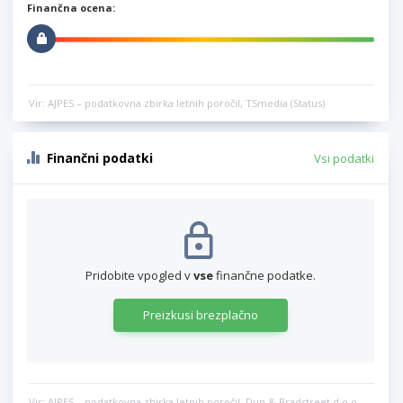
Finančna ocena:
Vir: AJPES – podatkovna zbirka letnih poročil, TSmedia (Status)
Finančni podatki
Vsi podatki
Pridobite vpogled v
vse
finančne podatke.
Preizkusi brezplačno
Vir: AJPES – podatkovna zbirka letnih poročil, Dun & Bradstreet d.o.o.