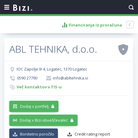
Financiranje iz proračuna
ABL TEHNIKA, d.o.o.
IOC Zapolje III 4, Logatec, 1370 Logatec
0590 27790
info@abltehnika.si
Več kontaktov v TIS-u
Dodaj v portfelj
Dodaj v Bizi obveščevalec
Bonitetno poročilo
Credit rating report