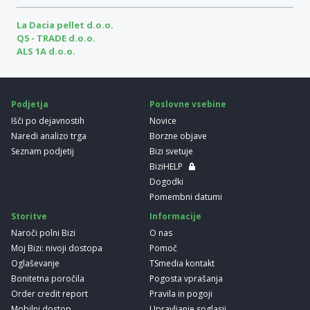
La Dacia pellet d.o.o.
Q5 - TRADE d.o.o.
ALS 1A d.o.o.
Podjetja
Poslovne vsebine
Išči po dejavnostih
Novice
Naredi analizo trga
Borzne objave
Seznam podjetij
Bizi svetuje
BiziHELP
Dogodki
Pomembni datumi
Storitve
Informacije
Naroči polni Bizi
O nas
Moj Bizi: nivoji dostopa
Pomoč
Oglaševanje
TSmedia kontakt
Bonitetna poročila
Pogosta vprašanja
Order credit report
Pravila in pogoji
Mobilni dostop
Upravljanje soglasij