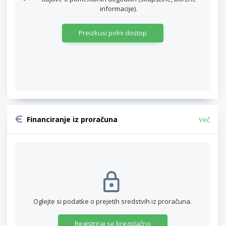
informacije).
Preizkusi polni dostop
Financiranje iz proračuna
Več
Oglejte si podatke o prejetih sredstvih iz proračuna.
Registriraj se brezplačno