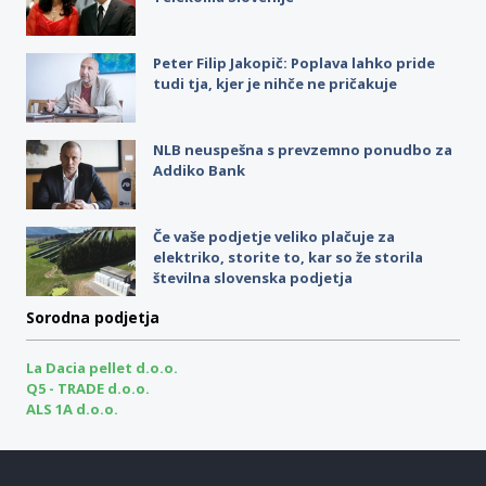
Peter Filip Jakopič: Poplava lahko pride
tudi tja, kjer je nihče ne pričakuje
NLB neuspešna s prevzemno ponudbo za
Addiko Bank
Če vaše podjetje veliko plačuje za
elektriko, storite to, kar so že storila
številna slovenska podjetja
Sorodna podjetja
La Dacia pellet d.o.o.
Q5 - TRADE d.o.o.
ALS 1A d.o.o.