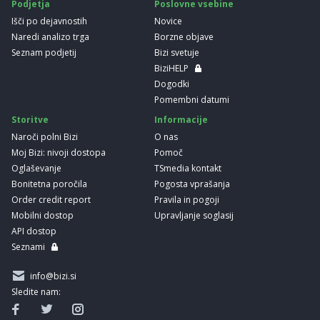
Podjetja
Poslovne vsebine
Išči po dejavnostih
Novice
Naredi analizo trga
Borzne objave
Seznam podjetij
Bizi svetuje
BiziHELP
Dogodki
Pomembni datumi
Storitve
Informacije
Naroči polni Bizi
O nas
Moj Bizi: nivoji dostopa
Pomoč
Oglaševanje
TSmedia kontakt
Bonitetna poročila
Pogosta vprašanja
Order credit report
Pravila in pogoji
Mobilni dostop
Upravljanje soglasij
API dostop
Seznami
info@bizi.si
Sledite nam: