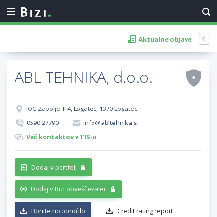
Aktualne objave
ABL TEHNIKA, d.o.o.
IOC Zapolje III 4, Logatec, 1370 Logatec
0590 27790
info@abltehnika.si
Več kontaktov v TIS-u
Dodaj v portfelj
Dodaj v Bizi obveščevalec
Bonitetno poročilo
Credit rating report