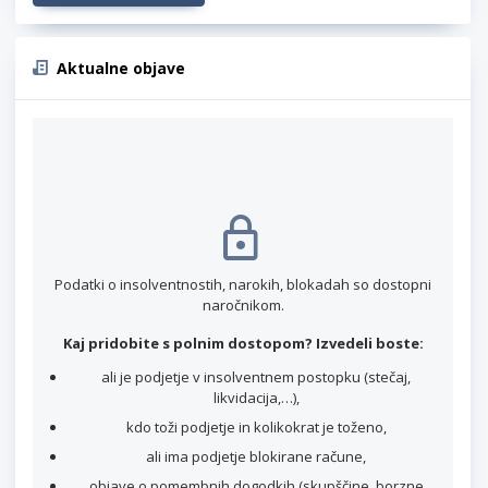
Aktualne objave
Podatki o insolventnostih, narokih, blokadah so dostopni
naročnikom.
Kaj pridobite s polnim dostopom? Izvedeli boste:
ali je podjetje v insolventnem postopku (stečaj,
likvidacija,…),
kdo toži podjetje in kolikokrat je toženo,
ali ima podjetje blokirane račune,
objave o pomembnih dogodkih (skupščine, borzne