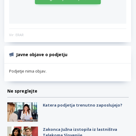
Vir: ERAR
Javne objave o podjetju
Podjetje nima objav.
Ne spreglejte
Katera podjetja trenutno zaposlujejo?
Zakonca Južna izstopila iz lastništva
Telekoma Slovenije