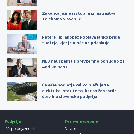
Zakonca Južna izstopila iz lastništva
Telekoma Slovenije
Peter Filip Jakopič: Poplava lahko pride
tudi tja, kjer je nihče ne pričakuje
NLB neuspešna s prevzemno ponudbo za
Addiko Bank
Če vaše podjetje veliko plačuje za
elektriko, storite to, kar so že storila
številna slovenska podjetja
Podjetja
Poslovne vsebine
Išči po dejavnostih
Novice