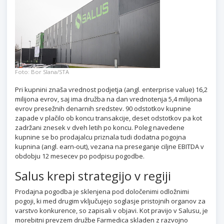
Foto: Bor Slana/STA
Pri kupnini znaša vrednost podjetja (angl. enterprise value) 16,2
milijona evrov, saj ima družba na dan vrednotenja 5,4 milijona
evrov presežnih denarnih sredstev. 90 odstotkov kupnine
zapade v plačilo ob koncu transakcije, deset odstotkov pa kot
zadržani znesek v dveh letih po koncu. Poleg navedene
kupnine se bo prodajalcu priznala tudi dodatna pogojna
kupnina (angl. earn-out), vezana na preseganje ciljne EBITDA v
obdobju 12 mesecev po podpisu pogodbe.
Salus krepi strategijo v regiji
Prodajna pogodba je sklenjena pod določenimi odložnimi
pogoji, ki med drugim vključujejo soglasje pristojnih organov za
varstvo konkurence, so zapisali v objavi. Kot pravijo v Salusu, je
morebitni prevzem družbe Farmedica skladen z razvojno