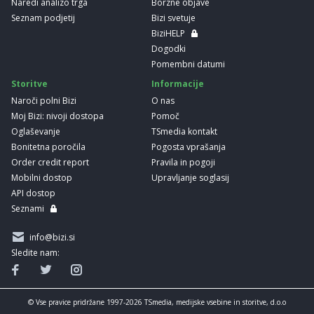
Naredi analizo trga
Borzne objave
Seznam podjetij
Bizi svetuje
BiziHELP
Dogodki
Pomembni datumi
Storitve
Informacije
Naroči polni Bizi
O nas
Moj Bizi: nivoji dostopa
Pomoč
Oglaševanje
TSmedia kontakt
Bonitetna poročila
Pogosta vprašanja
Order credit report
Pravila in pogoji
Mobilni dostop
Upravljanje soglasij
API dostop
Seznami
info@bizi.si
Sledite nam:
© Vse pravice pridržane 1997-2026 TSmedia, medijske vsebine in storitve, d.o.o