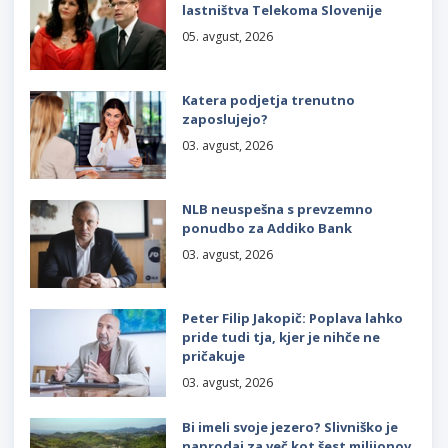
lastništva Telekoma Slovenije
05. avgust, 2026
Katera podjetja trenutno
zaposlujejo?
03. avgust, 2026
NLB neuspešna s prevzemno
ponudbo za Addiko Bank
03. avgust, 2026
Peter Filip Jakopič: Poplava lahko
pride tudi tja, kjer je nihče ne
pričakuje
03. avgust, 2026
Bi imeli svoje jezero? Slivniško je
naprodaj za več kot šest milijonov