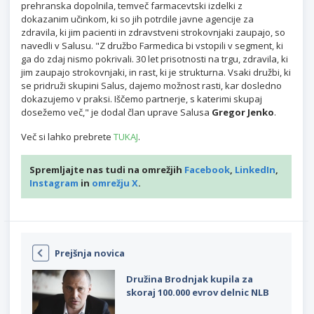
prehranska dopolnila, temveč farmacevtski izdelki z
dokazanim učinkom, ki so jih potrdile javne agencije za
zdravila, ki jim pacienti in zdravstveni strokovnjaki zaupajo, so
navedli v Salusu. "Z družbo Farmedica bi vstopili v segment, ki
ga do zdaj nismo pokrivali. 30 let prisotnosti na trgu, zdravila, ki
jim zaupajo strokovnjaki, in rast, ki je strukturna. Vsaki družbi, ki
se pridruži skupini Salus, dajemo možnost rasti, kar dosledno
dokazujemo v praksi. Iščemo partnerje, s katerimi skupaj
dosežemo več," je dodal član uprave Salusa
Gregor Jenko
.
Več si lahko prebrete
TUKAJ
.
Spremljajte nas tudi na omrežjih
Facebook
,
LinkedIn
,
Instagram
in
omrežju X
.
Prejšnja novica
Družina Brodnjak kupila za
skoraj 100.000 evrov delnic NLB