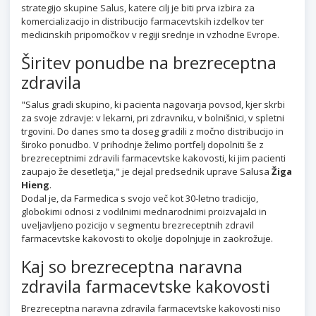
strategijo skupine Salus, katere cilj je biti prva izbira za
komercializacijo in distribucijo farmacevtskih izdelkov ter
medicinskih pripomočkov v regiji srednje in vzhodne Evrope.
Širitev ponudbe na brezreceptna
zdravila
"Salus gradi skupino, ki pacienta nagovarja povsod, kjer skrbi
za svoje zdravje: v lekarni, pri zdravniku, v bolnišnici, v spletni
trgovini. Do danes smo ta doseg gradili z močno distribucijo in
široko ponudbo. V prihodnje želimo portfelj dopolniti še z
brezreceptnimi zdravili farmacevtske kakovosti, ki jim pacienti
zaupajo že desetletja," je dejal predsednik uprave Salusa
Žiga
Hieng
.
Dodal je, da Farmedica s svojo več kot 30-letno tradicijo,
globokimi odnosi z vodilnimi mednarodnimi proizvajalci in
uveljavljeno pozicijo v segmentu brezreceptnih zdravil
farmacevtske kakovosti to okolje dopolnjuje in zaokrožuje.
Kaj so brezreceptna naravna
zdravila farmacevtske kakovosti
Brezreceptna naravna zdravila farmacevtske kakovosti niso