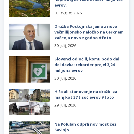
evrov.
03. avgust, 2026
Družba Postojnska jama z novo
večmilijonsko naložbo na Cerknem
začenja novo zgodbo #foto
30. julij, 2026
Slovenci odločili, komu bodo dali
del davka: rekorder prejel 3,24
milijona evrov
30. julij, 2026
Hiša ali stanovanje na dražbi za
manj kot 37 tisoč evrov #foto
29. julij, 2026
Na Polulah odprli nov most čez
Savinjo