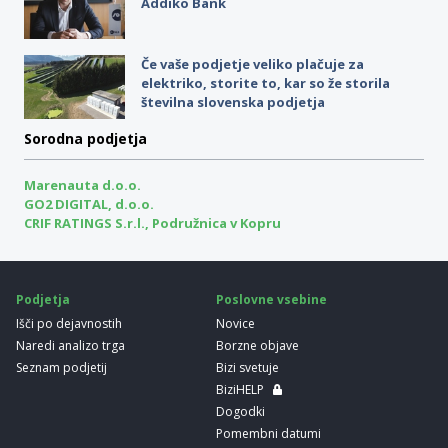
Addiko Bank
Če vaše podjetje veliko plačuje za
elektriko, storite to, kar so že storila
številna slovenska podjetja
Sorodna podjetja
Marenauta d.o.o.
GO2 DIGITAL, d.o.o.
CRIF RATINGS S.r.l., Podružnica v Kopru
Podjetja
Poslovne vsebine
Išči po dejavnostih
Novice
Naredi analizo trga
Borzne objave
Seznam podjetij
Bizi svetuje
BiziHELP
Dogodki
Pomembni datumi