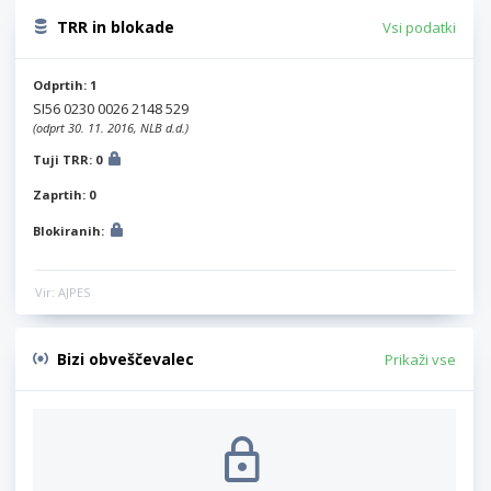
TRR in blokade
Vsi podatki
Odprtih: 1
SI56 0230 0026 2148 529
(odprt 30. 11. 2016, NLB d.d.)
Tuji TRR: 0
Zaprtih: 0
Blokiranih:
Vir: AJPES
Bizi obveščevalec
Prikaži vse