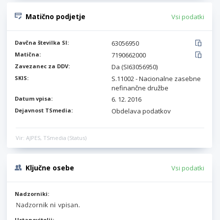
Matično podjetje
Vsi podatki
Davčna številka SI:
63056950
Matična:
7190662000
Zavezanec za DDV:
Da (SI63056950)
SKIS:
S.11002 - Nacionalne zasebne
nefinančne družbe
Datum vpisa:
6. 12. 2016
Dejavnost TSmedia:
Obdelava podatkov
Vir: AJPES, TSmedia (Status)
Ključne osebe
Vsi podatki
Nadzorniki:
Ustanovitelji: