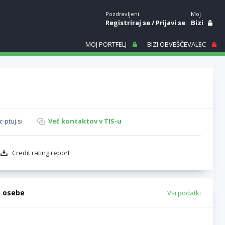
Pozdravljeni.
Moj
Registriraj se
/
Prijavi se
Bizi
MOJ PORTFELJ
BIZI OBVEŠČEVALEC
-ptuj.si
Več kontaktov v TIS-u
Credit rating report
e osebe
Vsi podatki