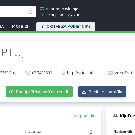
Napredno iskanje
Iskanje po dejavnosti
GA
MOJ BIZI
STORITVE ZA PODJETNIKE
 PTUJ
 2250 Ptuj
02 7492800
http://vrtec-ptuj.si
vrtec@vrtec
Dodaj v Bizi obveščevalec
Bonitetno poročilo
Ključn
Vsi podatki
26279789
Nadzorniki: