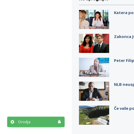
Katera po
Zakonca J
Peter Fili
NLB neus
Če vaše po
Orodja