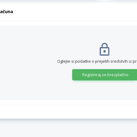
računa
Oglejte si podatke o prejetih sredstvih iz p
Registriraj se brezplačno