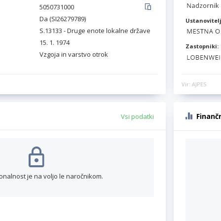
5050731000
Da (SI26279789)
Ustanovitelj
S.13133 - Druge enote lokalne države
15. 1. 1974
Zastopniki:
Vzgoja in varstvo otrok
Vir: AJPES
Finanč
Vsi podatki
onalnost je na voljo le naročnikom.