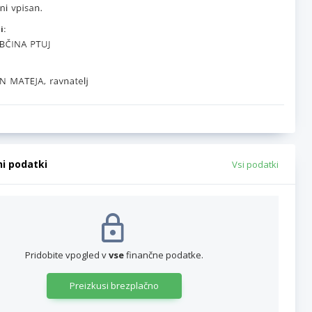
i:
ni podatki
Vsi podatki
Pridobite vpogled v
vse
finančne podatke.
Preizkusi brezplačno