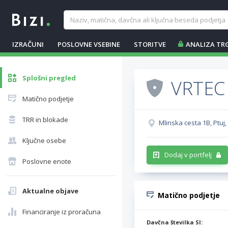
IZRAČUNI
POSLOVNE VSEBINE
STORITVE
ANALIZA TR
Splošni pregled
VRTEC
Matično podjetje
TRR in blokade
Mlinska cesta 1B, Ptuj,
Ključne osebe
Dodaj v portfelj
Poslovne enote
Aktualne objave
Matično podjetje
Financiranje iz proračuna
Davčna številka SI: