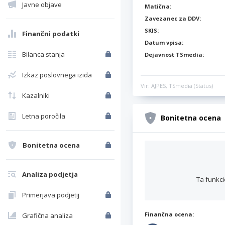
Javne objave
Matična:
Zavezanec za DDV:
SKIS:
Finančni podatki
Datum vpisa:
Bilanca stanja
Dejavnost TSmedia:
Izkaz poslovnega izida
Vir: AJPES, TSmedia (Status)
Kazalniki
Letna poročila
Bonitetna ocena
Bonitetna ocena
Analiza podjetja
Ta funkci
Primerjava podjetij
Finančna ocena:
Grafična analiza