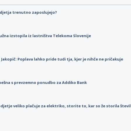
djetja trenutno zaposlujejo?
užna izstopila iz lastništva Telekoma Slovenije
p Jakopič: Poplava lahko pride tudi tja, kjer je nihče ne pričakuje
pešna s prevzemno ponudbo za Addiko Bank
djetje veliko plačuje za elektriko, storite to, kar so že storila štev