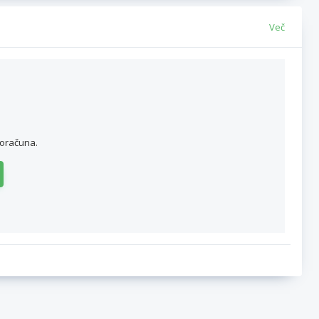
Več
roračuna.