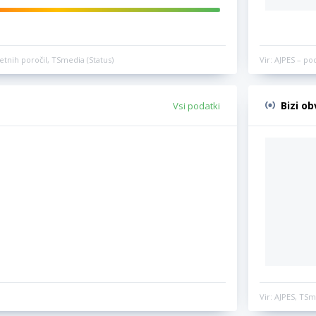
etnih poročil, TSmedia (Status)
Vir: AJPES – po
Bizi o
Vsi podatki
Vir: AJPES, TSm