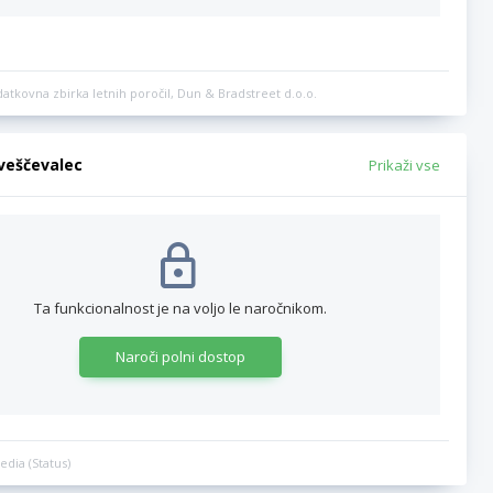
datkovna zbirka letnih poročil, Dun & Bradstreet d.o.o.
bveščevalec
Prikaži vse
Ta funkcionalnost je na voljo le naročnikom.
Naroči polni dostop
edia (Status)