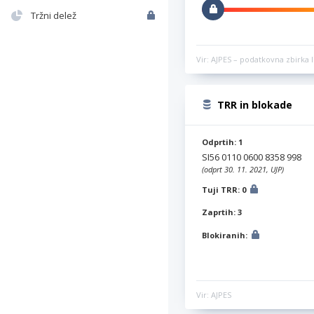
Tržni delež
Vir: AJPES – podatkovna zbirka l
TRR in blokade
Odprtih: 1
SI56 0110 0600 8358 998
(odprt 30. 11. 2021, UJP)
Tuji TRR: 0
Zaprtih: 3
Blokiranih:
Vir: AJPES