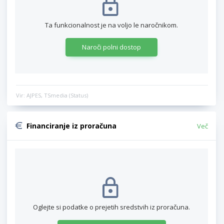
Ta funkcionalnost je na voljo le naročnikom.
Naroči polni dostop
Vir: AJPES, TSmedia (Status)
Financiranje iz proračuna
Več
Oglejte si podatke o prejetih sredstvih iz proračuna.