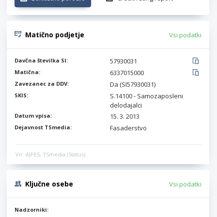
Matično podjetje
Vsi podatki
Davčna številka SI:
57930031
Matična:
6337015000
Zavezanec za DDV:
Da (SI57930031)
SKIS:
S.14100 - Samozaposleni
delodajalci
Datum vpisa:
15. 3. 2013
Dejavnost TSmedia:
Fasaderstvo
Vir: AJPES, TSmedia (Status)
Ključne osebe
Vsi podatki
Nadzorniki: