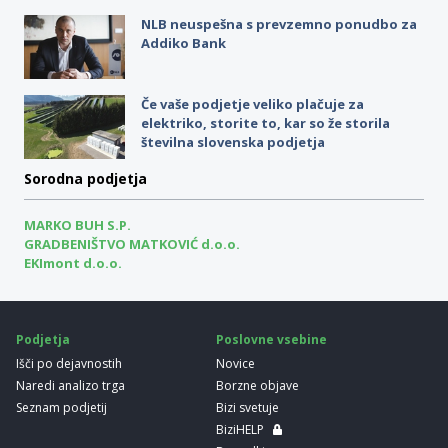
NLB neuspešna s prevzemno ponudbo za
Addiko Bank
Če vaše podjetje veliko plačuje za
elektriko, storite to, kar so že storila
številna slovenska podjetja
Sorodna podjetja
MARKO BUH S.P.
GRADBENIŠTVO MATKOVIĆ d.o.o.
EKImont d.o.o.
Podjetja
Poslovne vsebine
Išči po dejavnostih
Novice
Naredi analizo trga
Borzne objave
Seznam podjetij
Bizi svetuje
BiziHELP