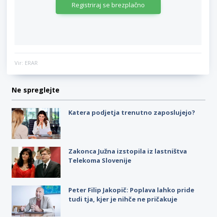
Registriraj se brezplačno
Vir: ERAR
Ne spreglejte
Katera podjetja trenutno zaposlujejo?
Zakonca Južna izstopila iz lastništva
Telekoma Slovenije
Peter Filip Jakopič: Poplava lahko pride
tudi tja, kjer je nihče ne pričakuje