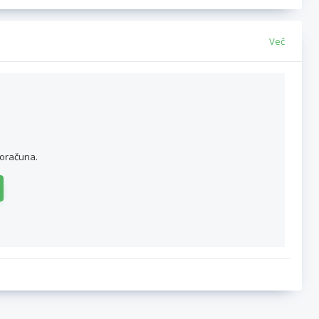
Več
roračuna.