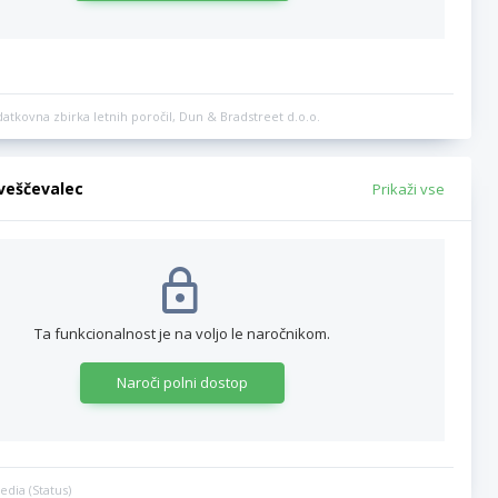
datkovna zbirka letnih poročil, Dun & Bradstreet d.o.o.
bveščevalec
Prikaži vse
Ta funkcionalnost je na voljo le naročnikom.
Naroči polni dostop
edia (Status)