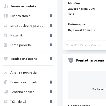
Matična:
Finančni podatki
Zavezanec za DDV:
SKIS:
Bilanca stanja
Datum vpisa:
Izkaz poslovnega izida
Dejavnost TSmedia:
Kazalniki
Letna poročila
Vir: AJPES, TSmedia (Status)
Bonitetna ocena
Bonitetna ocena
Analiza podjetja
Primerjava podjetij
Ta funkci
Grafična analiza
Tržni delež
Finančna ocena: