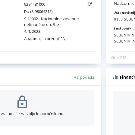
9294481000
Da (SI98064215)
Ustanovitelj
S.11002 - Nacionalne zasebne
nefinančne družbe
Zastopniki:
4. 1. 2023
Apartmaji in prenočišča
Vir: AJPES
Finanč
Vsi podatki
onalnost je na voljo le naročnikom.