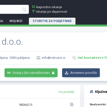
Napredno iskanje
Iskanje po dejavnosti
GA
MOJ BIZI
STORITVE ZA PODJETNIKE
d.o.o.
ljana, 1000 Ljubljana
info@roksans.si
Več kontaktov v T
Dodaj v Bizi obveščevalec
Bonitetno poročilo
Ključn
Vsi podatki
98064215
Nadzorniki: