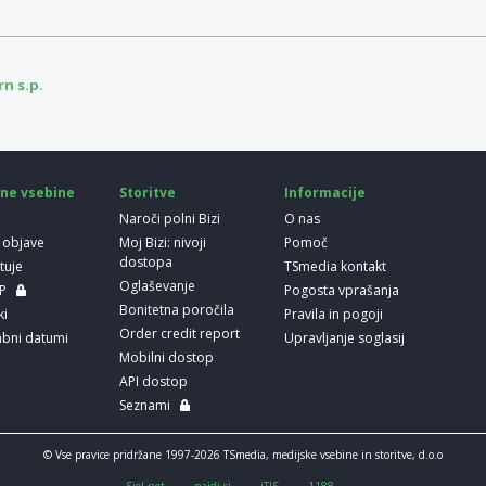
rn s.p.
ne vsebine
Storitve
Informacije
Naroči polni Bizi
O nas
 objave
Moj Bizi: nivoji
Pomoč
dostopa
etuje
TSmedia kontakt
Oglaševanje
LP
Pogosta vprašanja
Bonitetna poročila
ki
Pravila in pogoji
Order credit report
bni datumi
Upravljanje soglasij
Mobilni dostop
API dostop
Seznami
© Vse pravice pridržane 1997-2026 TSmedia, medijske vsebine in storitve, d.o.o