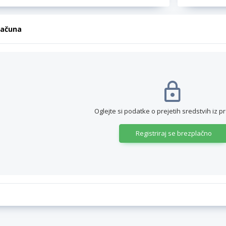
računa
Oglejte si podatke o prejetih sredstvih iz p
Registriraj se brezplačno