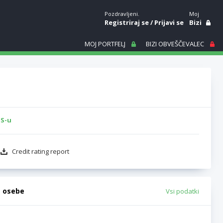
Pozdravljeni.
Moj
Registriraj se
/
Prijavi se
Bizi
MOJ PORTFELJ
BIZI OBVEŠČEVALEC
IS-u
Credit rating report
e osebe
Vsi podatki