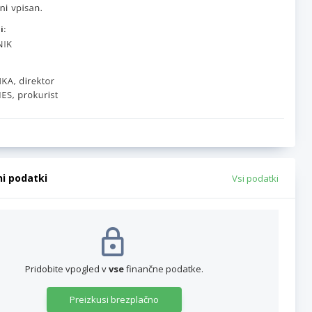
i:
ni podatki
Vsi podatki
Pridobite vpogled v
vse
finančne podatke.
Preizkusi brezplačno