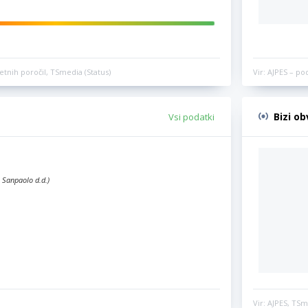
etnih poročil, TSmedia (Status)
Vir: AJPES – po
Bizi o
Vsi podatki
 Sanpaolo d.d.)
Vir: AJPES, TSm