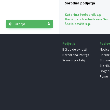
Sorodna podjetja
Katarina Podobnik s.p.
Gerrit Jan Frederik van Doo
Orodja
Špela Kavčič s.p.
Podjetja
Poslov
Išči po dejavnostih
Novice
Naredi analizo trga
Borzne
Seznam podjetij
Bizi sv
BiziHE
Dogod
Pomem