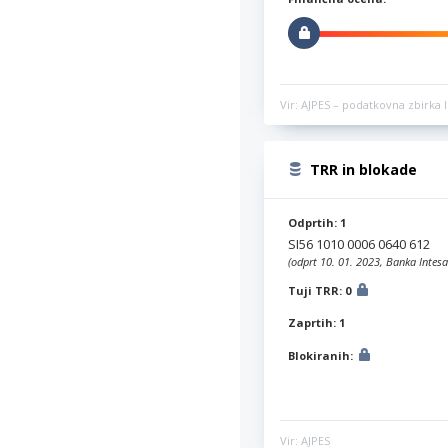
Vir: AJPES – podatkovna zbirka l
TRR in blokade
Odprtih: 1
SI56 1010 0006 0640 612
(odprt 10. 01. 2023, Banka Intesa
Tuji TRR: 0
Zaprtih: 1
Blokiranih:
Vir: AJPES