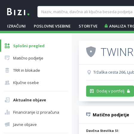
IZRAČUNI
POSLOVNE VSEBINE
STORITVE
ANALIZA TR
Splošni pregled
TWINR 
Matično podjetje
TRR in blokade
Tržaška cesta 266, Ljub
Ključne osebe
Dodaj v portfelj
Aktualne objave
Financiranje iz proračuna
Matično podjetje
Javne objave
Davčna številka SI: