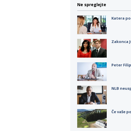
Ne spreglejte
Katera po
Zakonca J
Peter Fili
NLB neus
Če vaše po