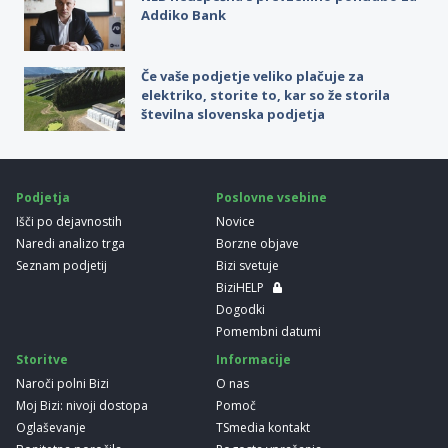
Addiko Bank
Če vaše podjetje veliko plačuje za
elektriko, storite to, kar so že storila
številna slovenska podjetja
Podjetja
Poslovne vsebine
Išči po dejavnostih
Novice
Naredi analizo trga
Borzne objave
Seznam podjetij
Bizi svetuje
BiziHELP
Dogodki
Pomembni datumi
Storitve
Informacije
Naroči polni Bizi
O nas
Moj Bizi: nivoji dostopa
Pomoč
Oglaševanje
TSmedia kontakt