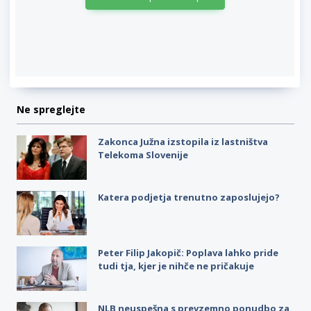
Ne spreglejte
Zakonca Južna izstopila iz lastništva
Telekoma Slovenije
Katera podjetja trenutno zaposlujejo?
Peter Filip Jakopič: Poplava lahko pride
tudi tja, kjer je nihče ne pričakuje
NLB neuspešna s prevzemno ponudbo za