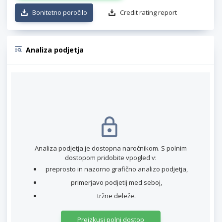
Bonitetno poročilo
Credit rating report
Analiza podjetja
Analiza podjetja je dostopna naročnikom. S polnim
dostopom pridobite vpogled v:
preprosto in nazorno grafično analizo podjetja,
primerjavo podjetij med seboj,
tržne deleže.
Preizkusi polni dostop