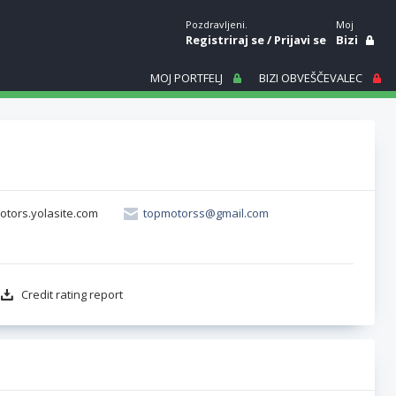
Pozdravljeni.
Moj
Registriraj se
/
Prijavi se
Bizi
MOJ PORTFELJ
BIZI OBVEŠČEVALEC
otors.yolasite.com
topmotorss@gmail.com
Credit rating report