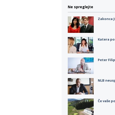
Ne spreglejte
Zakonca J
Katera po
Peter Fili
NLB neus
Če vaše po