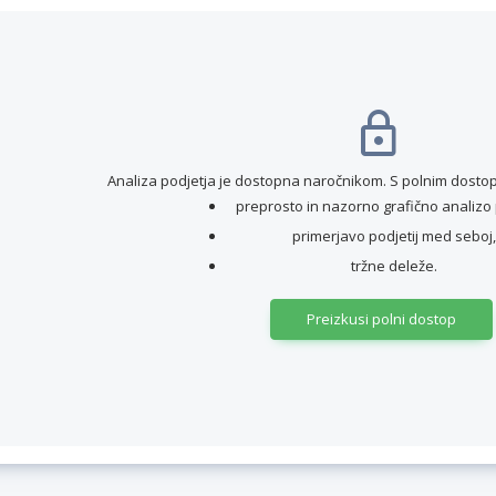
Analiza podjetja je dostopna naročnikom. S polnim dostop
preprosto in nazorno grafično analizo 
primerjavo podjetij med seboj,
tržne deleže.
Preizkusi polni dostop