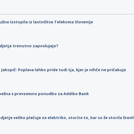
užna izstopila iz lastništva Telekoma Slovenije
djetja trenutno zaposlujejo?
p Jakopič: Poplava lahko pride tudi tja, kjer je nihče ne pričakuje
pešna s prevzemno ponudbo za Addiko Bank
djetje veliko plačuje za elektriko, storite to, kar so že storila štev