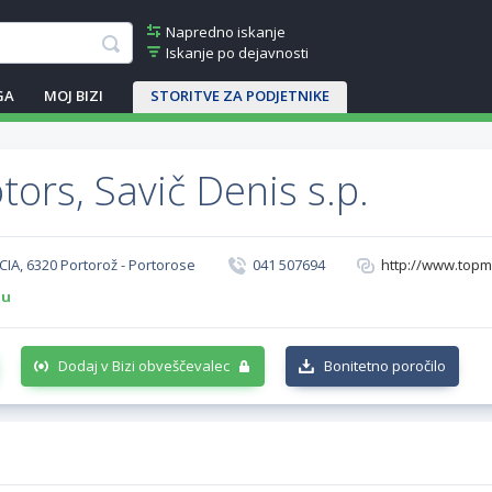
Napredno iskanje
Iskanje po dejavnosti
GA
MOJ BIZI
STORITVE ZA PODJETNIKE
ors, Savič Denis s.p.
UCIA, 6320 Portorož - Portorose
041 507694
http://www.topm
-u
Dodaj v Bizi obveščevalec
Bonitetno poročilo