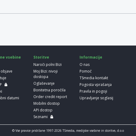
ne vsebine
Storitve
Informacije
Naroči polni Bizi
O nas
 objave
Moj Bizi: nivoji
Pomoč
dostopa
etuje
TSmedia kontakt
Oglaševanje
LP
Pogosta vprašanja
Bonitetna poročila
ki
Pravila in pogoji
Order credit report
bni datumi
Upravljanje soglasij
Mobilni dostop
API dostop
Seznami
© Vse pravice pridržane 1997-2026 TSmedia, medijske vsebine in storitve, d.o.o