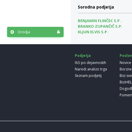
Sorodna podjetja
BENJAMIN FLINČEC S.P.
BRANKO ZUPANČIČ S.P.
Orodja
KLJUN ELVIS S.P.
Podjetja
Poslov
Išči po dejavnostih
Novice
Naredi analizo trga
Borzne
Seznam podjetij
Bizi sv
BiziHE
Dogod
Pomem