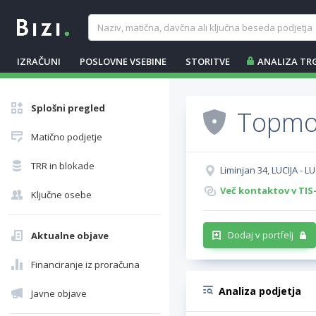
IZRAČUNI
POSLOVNE VSEBINE
STORITVE
ANALIZA TR
Splošni pregled
Topmot
Matično podjetje
TRR in blokade
Liminjan 34, LUCIJA - L
Več kontaktov v TIS
Ključne osebe
Dodaj v portfelj
Aktualne objave
Financiranje iz proračuna
Analiza podjetja
Javne objave