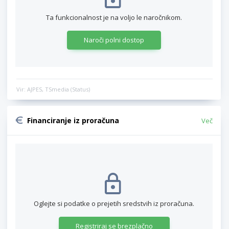
Ta funkcionalnost je na voljo le naročnikom.
Naroči polni dostop
Vir: AJPES, TSmedia (Status)
Financiranje iz proračuna
Več
Oglejte si podatke o prejetih sredstvih iz proračuna.
Registriraj se brezplačno