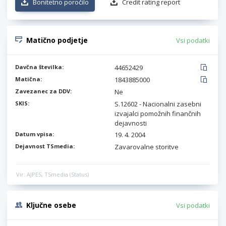
Bonitetno poročilo
Credit rating report
Matično podjetje
Vsi podatki
Davčna številka:
44652429
Matična:
1843885000
Zavezanec za DDV:
Ne
SKIS:
S.12602 - Nacionalni zasebni
izvajalci pomožnih finančnih
dejavnosti
Datum vpisa:
19. 4. 2004
Dejavnost TSmedia:
Zavarovalne storitve
Vir: AJPES, TSmedia (Status)
Ključne osebe
Vsi podatki