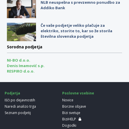
NLB neuspešna s prevzemno ponudbo za
Addiko Bank
Če vaše podjetje veliko plačuje za
elektriko, storite to, kar so že storila
številna slovenska podjetja
Sorodna podjetja
NI-BO d.o.o.
Denis Imamović s.p.
RESPIRO d.o.o.
Podjetja
Poslovne vsebine
Išči po dejavnostih
Novice
Naredi analizo trga
Borzne objave
Seznam podjetij
Bizi svetuje
BiziHELP
Dogodki