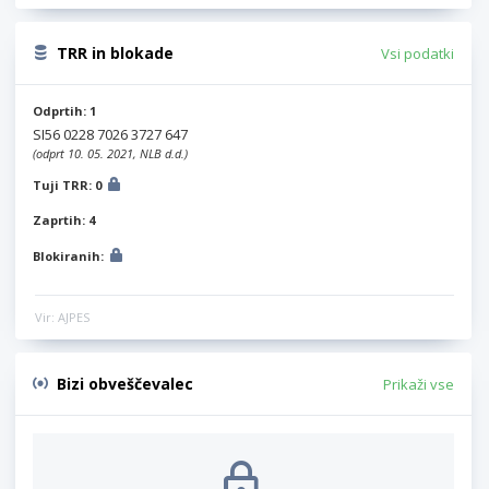
TRR in blokade
Vsi podatki
Odprtih: 1
SI56 0228 7026 3727 647
(odprt 10. 05. 2021, NLB d.d.)
Tuji TRR: 0
Zaprtih: 4
Blokiranih:
Vir: AJPES
Bizi obveščevalec
Prikaži vse