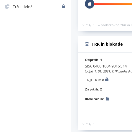
Tržni delež
Vir: AJPES – podatkovna zbirka l
TRR in blokade
Odprtih: 1
SI56 0400 1004 9016 514
(odprt 1. 01. 2021, OTP banka d.d
Tuji TRR: 0
Zaprtih: 2
Blokiranih:
Vir: AJPES