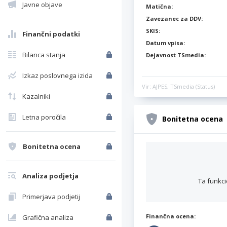
Javne objave
Matična:
Zavezanec za DDV:
SKIS:
Finančni podatki
Datum vpisa:
Bilanca stanja
Dejavnost TSmedia:
Izkaz poslovnega izida
Vir: AJPES, TSmedia (Status)
Kazalniki
Letna poročila
Bonitetna ocena
Bonitetna ocena
Analiza podjetja
Ta funkci
Primerjava podjetij
Finančna ocena:
Grafična analiza