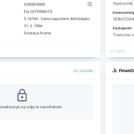
5390059000
Da (SI73994537)
Ustanovitelj
S.14100 - Samozaposleni delodajalci
31. 5. 1994
Zastopniki:
Dostava hrane
Vir: AJPES
Finanč
Vsi podatki
onalnost je na voljo le naročnikom.