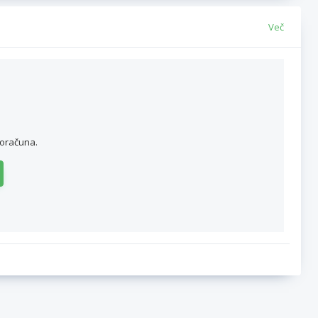
Več
roračuna.