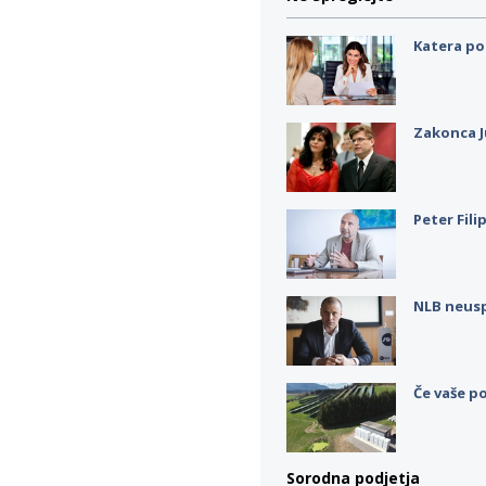
Katera po
Zakonca J
Peter Fili
NLB neus
Če vaše po
Sorodna podjetja