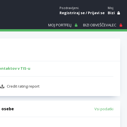
Pozdravljeni.
Moj
Registriraj se
/
Prijavi se
Bizi
MOJ PORTFELJ
BIZI OBVEŠČEVALEC
ontaktov v TIS-u
Credit rating report
e osebe
Vsi podatki