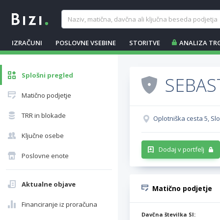
IZRAČUNI
POSLOVNE VSEBINE
STORITVE
ANALIZA TR
Splošni pregled
SEBAST
Matično podjetje
TRR in blokade
Oplotniška cesta 5, Sl
Ključne osebe
Dodaj v portfelj
Poslovne enote
Aktualne objave
Matično podjetje
Financiranje iz proračuna
Davčna številka SI: