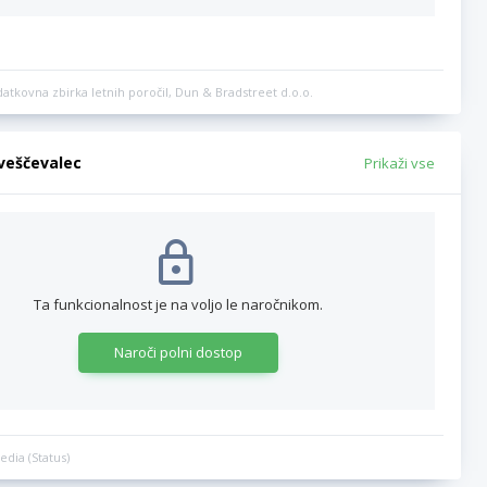
datkovna zbirka letnih poročil, Dun & Bradstreet d.o.o.
bveščevalec
Prikaži vse
Ta funkcionalnost je na voljo le naročnikom.
Naroči polni dostop
edia (Status)