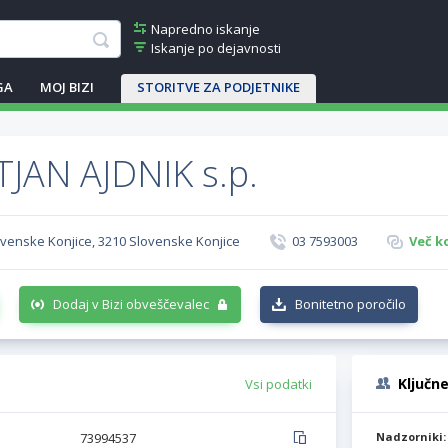
Napredno iskanje
Iskanje po dejavnosti
GA
MOJ BIZI
STORITVE ZA PODJETNIKE
JAN AJDNIK s.p.
ovenske Konjice, 3210 Slovenske Konjice
03 7593003
Več k
Dodaj v Bizi obveščevalec
Bonitetno poročilo
Ključn
Vsi podatki
73994537
Nadzorniki: