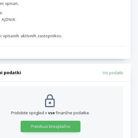
i:
ni podatki
Vsi podatki
Pridobite vpogled v
vse
finančne podatke.
Preizkusi brezplačno