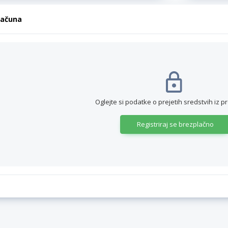
računa
Oglejte si podatke o prejetih sredstvih iz p
Registriraj se brezplačno