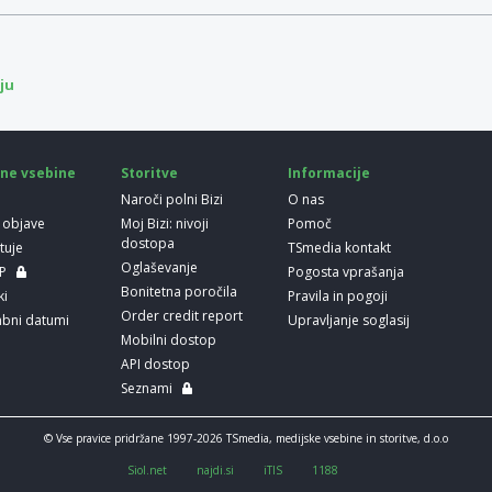
ju
ne vsebine
Storitve
Informacije
Naroči polni Bizi
O nas
 objave
Moj Bizi: nivoji
Pomoč
dostopa
etuje
TSmedia kontakt
Oglaševanje
LP
Pogosta vprašanja
Bonitetna poročila
ki
Pravila in pogoji
Order credit report
bni datumi
Upravljanje soglasij
Mobilni dostop
API dostop
Seznami
© Vse pravice pridržane 1997-2026 TSmedia, medijske vsebine in storitve, d.o.o
Siol.net
najdi.si
iTIS
1188