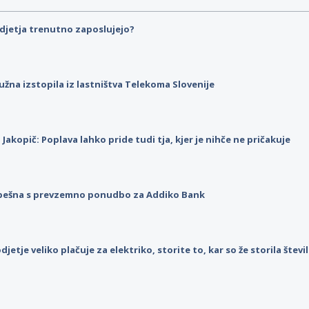
djetja trenutno zaposlujejo?
užna izstopila iz lastništva Telekoma Slovenije
p Jakopič: Poplava lahko pride tudi tja, kjer je nihče ne pričakuje
pešna s prevzemno ponudbo za Addiko Bank
djetje veliko plačuje za elektriko, storite to, kar so že storila štev