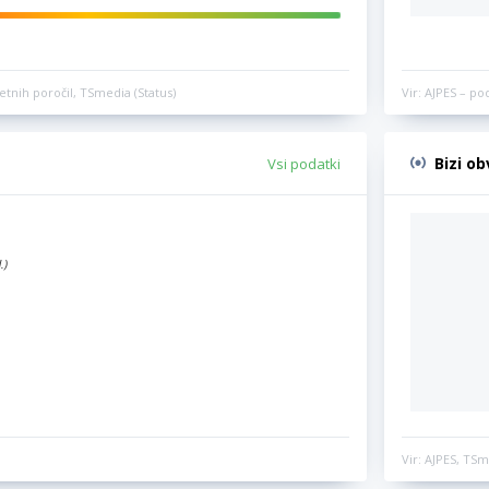
etnih poročil, TSmedia (Status)
Vir: AJPES – po
Bizi o
Vsi podatki
.)
Vir: AJPES, TSm