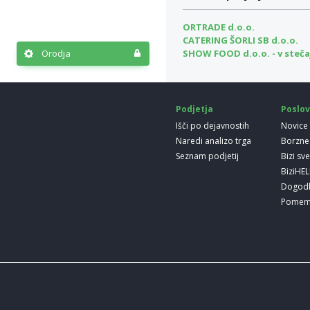
ORTRADE d.o.o.
CATERING ŠORLI SB d.o.o.
SHOW FOOD d.o.o. - v steča
Orodja
Podjetja
Poslov
Išči po dejavnostih
Novice
Naredi analizo trga
Borzne
Seznam podjetij
Bizi sv
BiziHE
Dogod
Pomem