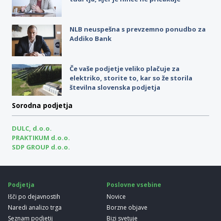
NLB neuspešna s prevzemno ponudbo za
Addiko Bank
Če vaše podjetje veliko plačuje za
elektriko, storite to, kar so že storila
številna slovenska podjetja
Sorodna podjetja
DULC, d.o.o.
PRAKTIKUM d.o.o.
SDP GROUP d.o.o.
Podjetja
Poslovne vsebine
Išči po dejavnostih
Novice
Naredi analizo trga
Borzne objave
Seznam podjetij
Bizi svetuje