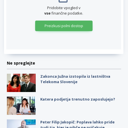
Pridobite vpogled v
vse
finančne podatke.
Preizkusi polni dostop
Ne spreglejte
Zakonca Južna izstopila iz lastništva
Telekoma Slovenije
Katera podjetja trenutno zaposlujejo?
Peter Filip Jakopič: Poplava lahko pride
tudi tja, kjer je nihče ne pričakuje