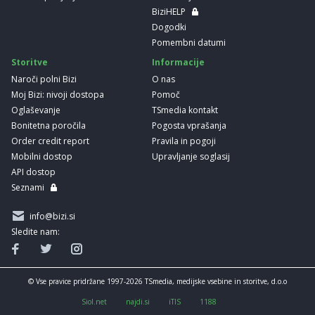
BiziHELP
Dogodki
Pomembni datumi
Storitve
Informacije
Naroči polni Bizi
O nas
Moj Bizi: nivoji dostopa
Pomoč
Oglaševanje
TSmedia kontakt
Bonitetna poročila
Pogosta vprašanja
Order credit report
Pravila in pogoji
Mobilni dostop
Upravljanje soglasij
API dostop
Seznami
info@bizi.si
Sledite nam:
© Vse pravice pridržane 1997-2026 TSmedia, medijske vsebine in storitve, d.o.o
Siol.net
najdi.si
iTIS
1188