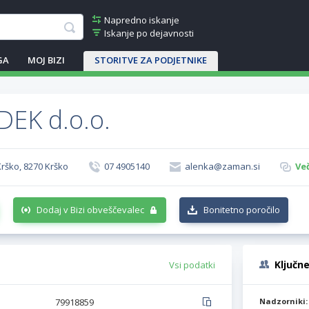
Napredno iskanje
Iskanje po dejavnosti
GA
MOJ BIZI
STORITVE ZA PODJETNIKE
EK d.o.o.
Krško, 8270 Krško
07 4905140
alenka@zaman.si
Ve
Dodaj v Bizi obveščevalec
Bonitetno poročilo
Ključn
Vsi podatki
79918859
Nadzorniki: