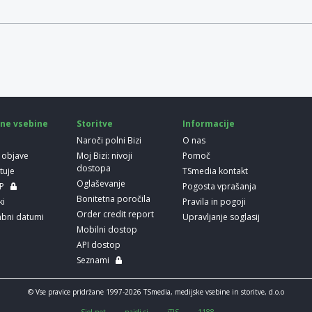
ne vsebine
Storitve
Informacije
Naroči polni Bizi
O nas
 objave
Moj Bizi: nivoji
Pomoč
dostopa
etuje
TSmedia kontakt
Oglaševanje
LP
Pogosta vprašanja
Bonitetna poročila
ki
Pravila in pogoji
Order credit report
bni datumi
Upravljanje soglasij
Mobilni dostop
API dostop
Seznami
© Vse pravice pridržane 1997-2026 TSmedia, medijske vsebine in storitve, d.o.o