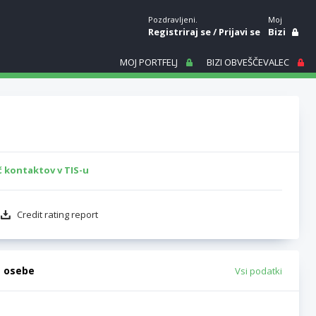
Pozdravljeni.
Moj
Registriraj se
/
Prijavi se
Bizi
MOJ PORTFELJ
BIZI OBVEŠČEVALEC
č kontaktov v TIS-u
Credit rating report
e osebe
Vsi podatki