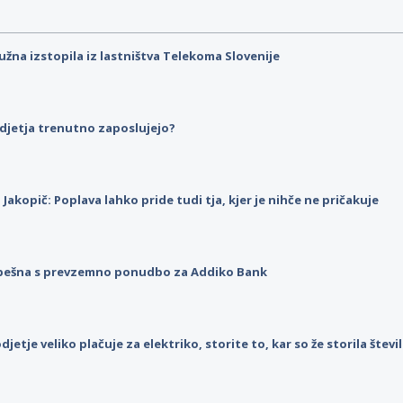
užna izstopila iz lastništva Telekoma Slovenije
djetja trenutno zaposlujejo?
p Jakopič: Poplava lahko pride tudi tja, kjer je nihče ne pričakuje
pešna s prevzemno ponudbo za Addiko Bank
djetje veliko plačuje za elektriko, storite to, kar so že storila štev