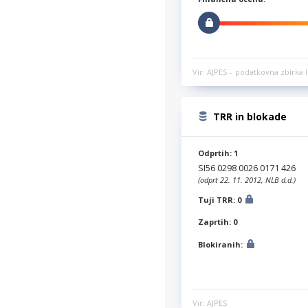
Vir: AJPES – podatkovna zbirka l
TRR in blokade
Odprtih: 1
SI56 0298 0026 0171 426
(odprt 22. 11. 2012, NLB d.d.)
Tuji TRR: 0
Zaprtih: 0
Blokiranih:
Vir: AJPES