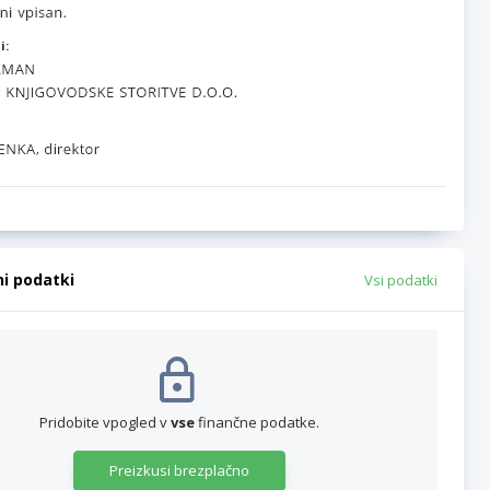
i:
ni podatki
Vsi podatki
Pridobite vpogled v
vse
finančne podatke.
Preizkusi brezplačno