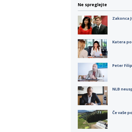
Ne spreglejte
Zakonca J
Katera po
Peter Fili
NLB neus
Če vaše po