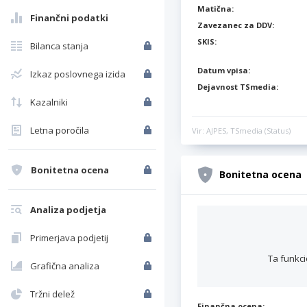
Matična:
Finančni podatki
Zavezanec za DDV:
SKIS:
Bilanca stanja
Datum vpisa:
Izkaz poslovnega izida
Dejavnost TSmedia:
Kazalniki
Letna poročila
Vir: AJPES, TSmedia (Status)
Bonitetna ocena
Bonitetna ocena
Analiza podjetja
Primerjava podjetij
Ta funkci
Grafična analiza
Tržni delež
Finančna ocena: