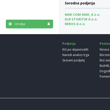
Sorodna podjetja
MAR-COM-MAR, d.o.o.
ELIF STORITVE d.o.o.
Orodja
BEROS d.o.o.
Podjetja
Poslov
Išči po dejavnostih
Novice
Naredi analizo trga
Borzne
Seznam podjetij
Bizi sv
BiziHE
Dogod
Pomem