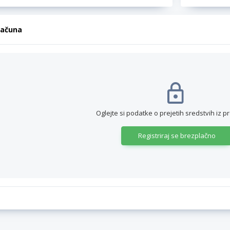
računa
Oglejte si podatke o prejetih sredstvih iz p
Registriraj se brezplačno