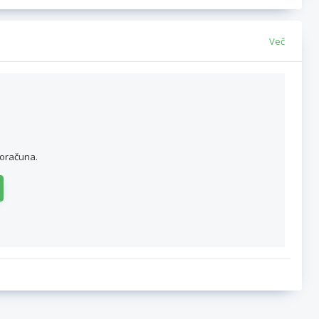
Več
roračuna.