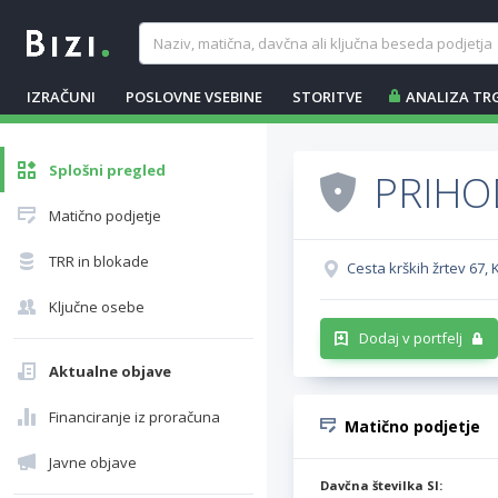
IZRAČUNI
POSLOVNE VSEBINE
STORITVE
ANALIZA TR
Splošni pregled
PRIHOD
Matično podjetje
TRR in blokade
Cesta krških žrtev 67, 
Ključne osebe
Dodaj v portfelj
Aktualne objave
Financiranje iz proračuna
Matično podjetje
Javne objave
Davčna številka SI: