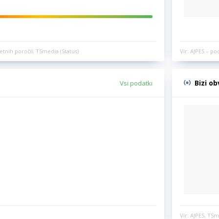
etnih poročil, TSmedia (Status)
Vir: AJPES – po
Bizi o
Vsi podatki
Vir: AJPES, TSm