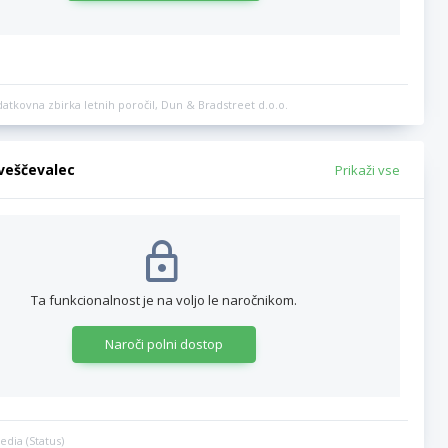
datkovna zbirka letnih poročil, Dun & Bradstreet d.o.o.
bveščevalec
Prikaži vse
Ta funkcionalnost je na voljo le naročnikom.
Naroči polni dostop
edia (Status)