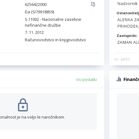
6256422000
Da (SI79918859)
Ustanovitelj
S.11002 - Nacionalne zasebne
nefinančne družbe
7. 11. 2012
Zastopniki:
Računovodstvo in knjigovodstvo
Vir: AJPES
Finanč
Vsi podatki
onalnost je na voljo le naročnikom.