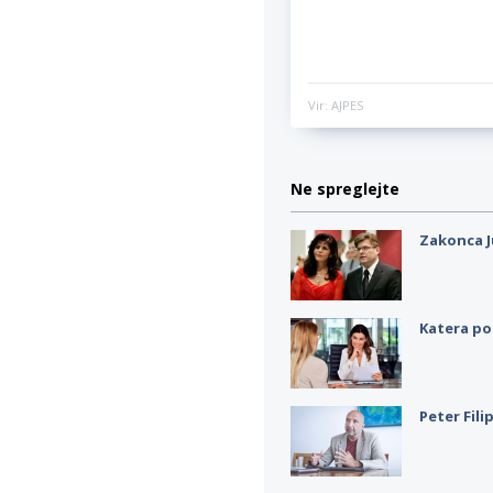
Vir: AJPES
Ne spreglejte
Zakonca J
Katera po
Peter Fili