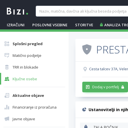
IZRAČUNI
POSLOVNE VSEBINE
STORITVE
ANALIZA TR
Splošni pregled
PRESTA
Matično podjetje
TRR in blokade
Cesta talcev 37A, Vele
Ključne osebe
Dodaj v portfelj
Aktualne objave
Financiranje iz proračuna
Ustanovitelji in nji
Javne objave