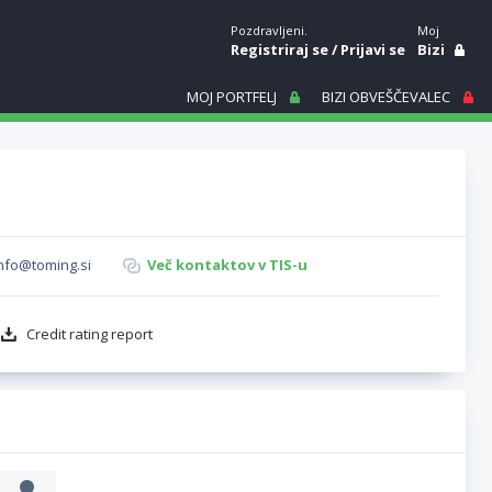
Pozdravljeni.
Moj
Registriraj se
/
Prijavi se
Bizi
MOJ PORTFELJ
BIZI OBVEŠČEVALEC
nfo@toming.si
Več kontaktov v TIS-u
Credit rating report