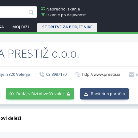
Napredno iskanje
Iskanje po dejavnosti
GA
MOJ BIZI
STORITVE ZA PODJETNIKE
 PRESTIŽ d.o.o.
nje, 3320 Velenje
03 8987170
http://www.presta.si
i
Dodaj v Bizi obveščevalec
Bonitetno poročilo
hovi deleži