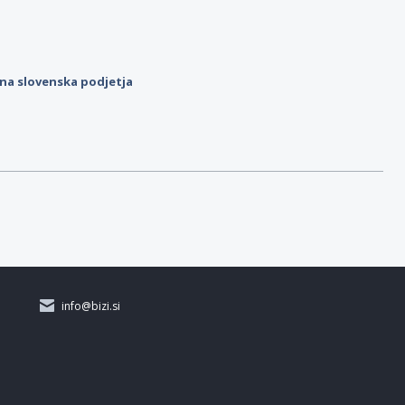
ilna slovenska podjetja
info@bizi.si