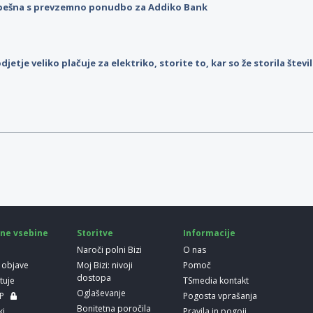
pešna s prevzemno ponudbo za Addiko Bank
djetje veliko plačuje za elektriko, storite to, kar so že storila štev
ne vsebine
Storitve
Informacije
Naroči polni Bizi
O nas
 objave
Moj Bizi: nivoji
Pomoč
dostopa
etuje
TSmedia kontakt
Oglaševanje
LP
Pogosta vprašanja
Bonitetna poročila
ki
Pravila in pogoji