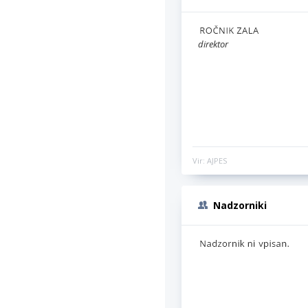
direktor
Vir: AJPES
Nadzorniki