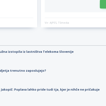
Vir: AJPES, TSmedia
užna izstopila iz lastništva Telekoma Slovenije
djetja trenutno zaposlujejo?
p Jakopič: Poplava lahko pride tudi tja, kjer je nihče ne pričakuje