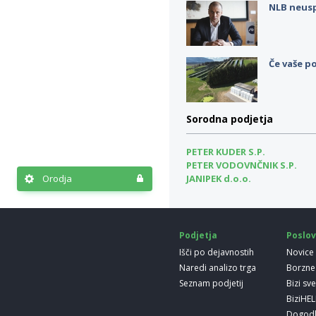
NLB neus
Če vaše po
Sorodna podjetja
PETER KUDER S.P.
PETER VODOVNČNIK S.P.
Orodja
JANIPEK d.o.o.
Podjetja
Poslov
Išči po dejavnostih
Novice
Naredi analizo trga
Borzne
Seznam podjetij
Bizi sv
BiziHE
Dogod