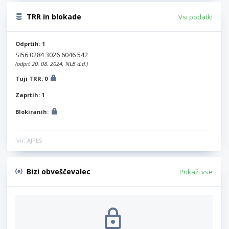
TRR in blokade
Vsi podatki
Odprtih: 1
SI56 0284 3026 6046 542
(odprt 20. 08. 2024, NLB d.d.)
Tuji TRR: 0
Zaprtih: 1
Blokiranih:
Vir: AJPES
Bizi obveščevalec
Prikaži vse