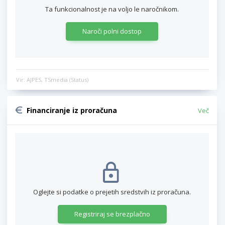
Ta funkcionalnost je na voljo le naročnikom.
Naroči polni dostop
Vir: AJPES, TSmedia (Status)
Financiranje iz proračuna
Več
Oglejte si podatke o prejetih sredstvih iz proračuna.
Registriraj se brezplačno