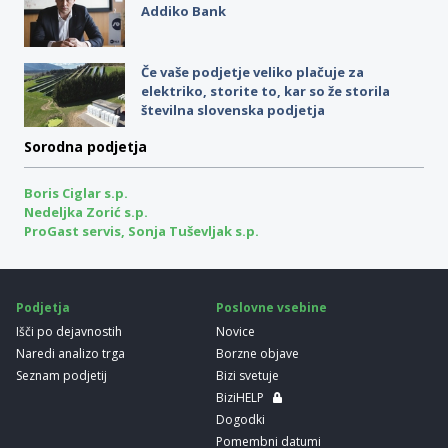
Addiko Bank
Če vaše podjetje veliko plačuje za
elektriko, storite to, kar so že storila
številna slovenska podjetja
Sorodna podjetja
Boris Ciglar s.p.
Nedeljka Zorić s.p.
ProGast servis, Sonja Tuševljak s.p.
Podjetja
Poslovne vsebine
Išči po dejavnostih
Novice
Naredi analizo trga
Borzne objave
Seznam podjetij
Bizi svetuje
BiziHELP
Dogodki
Pomembni datumi