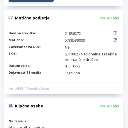
Matično podjetje
Vsi podatki
Davčna številka:
21836272
Matična:
5738539000
Zavezanec za DDV:
Ne
SKIS:
S.11002 - Nacionalne zasebne
nefinančne družbe
Datum vpisa:
4. 5. 1993
Dejavnost TSmedia:
Trgovina
Vir: AJPES, TSmedia (Status)
Ključne osebe
Vsi podatki
Nadzorniki: