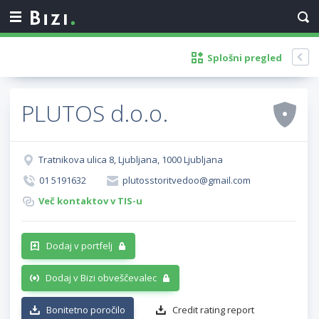
Splošni pregled
PLUTOS d.o.o.
Tratnikova ulica 8, Ljubljana, 1000 Ljubljana
01 5191632
plutosstoritvedoo@gmail.com
Več kontaktov v TIS-u
Dodaj v portfelj
Dodaj v Bizi obveščevalec
Bonitetno poročilo
Credit rating report