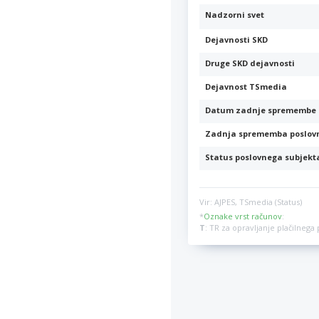
Nadzorni svet
Dejavnosti SKD
Druge SKD dejavnosti
Dejavnost TSmedia
Datum zadnje spremembe 
Zadnja sprememba poslov
Status poslovnega subjekt
Vir: AJPES, TSmedia (Status)
*
Oznake vrst računov
:
T
: TR za opravljanje plačilneg