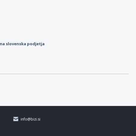
ilna slovenska podjetja
info@bizi.si