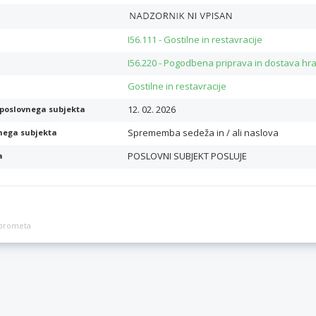
I56.111 - Gostilne in restavracije
I56.220 - Pogodbena priprava in dostava hr
Gostilne in restavracije
12. 02. 2026
poslovnega subjekta
Sprememba sedeža in / ali naslova
nega subjekta
POSLOVNI SUBJEKT POSLUJE
a
a prometa