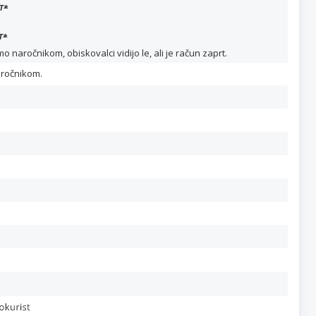
T
*
T
*
naročnikom, obiskovalci vidijo le, ali je račun zaprt.
aročnikom.