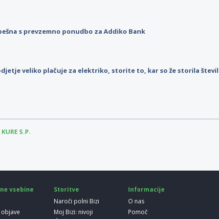
pešna s prevzemno ponudbo za Addiko Bank
djetje veliko plačuje za elektriko, storite to, kar so že storila štev
KURE S.P.
ne vsebine
Storitve
Informacije
Naroči polni Bizi
O nas
 objave
Moj Bizi: nivoji
Pomoč