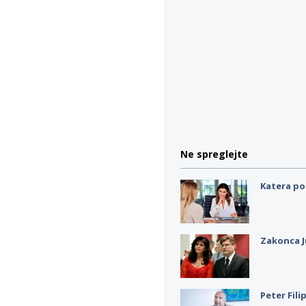
Ne spreglejte
Katera po
Zakonca J
Peter Fili