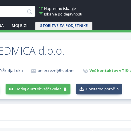
Napredno iskanje
Iskanje po dejavnosti
GA
MOJ BIZI
STORITVE ZA PODJETNIKE
EDMICA d.o.o.
0 Škofja Loka
peter.rezelj@siol.net
Več kontaktov v TIS-
Dodaj v Bizi obveščevalec
Bonitetno poročilo