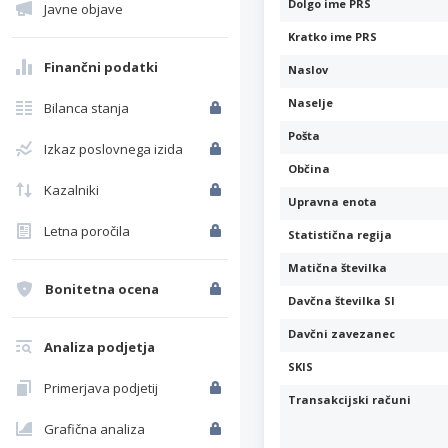
Dolgo ime PRS
Javne objave
Kratko ime PRS
Finančni podatki
Naslov
Naselje
Bilanca stanja
Pošta
Izkaz poslovnega izida
Občina
Kazalniki
Upravna enota
Letna poročila
Statistična regija
Matična številka
Bonitetna ocena
Davčna številka SI
Davčni zavezanec
Analiza podjetja
SKIS
Primerjava podjetij
Transakcijski računi
Grafična analiza