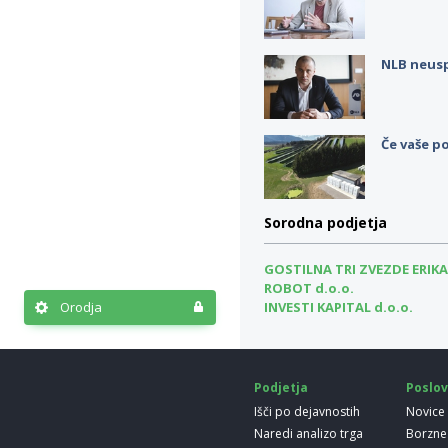
NLB neus
Če vaše po
Sorodna podjetja
GOSTILNA TRI ZVEZDE ERIKA 
ROBOT d.o.o.
INVESTI KAPITAL d.o.o.
Orodja
Podjetja
Poslov
Išči po dejavnostih
Novice
Naredi analizo trga
Borzne