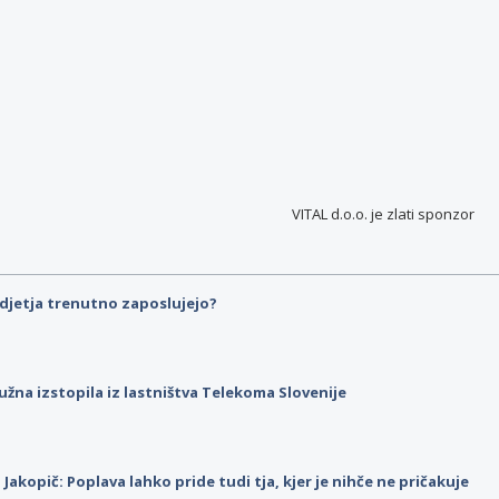
VITAL d.o.o. je
zlati sponzor
djetja trenutno zaposlujejo?
užna izstopila iz lastništva Telekoma Slovenije
p Jakopič: Poplava lahko pride tudi tja, kjer je nihče ne pričakuje