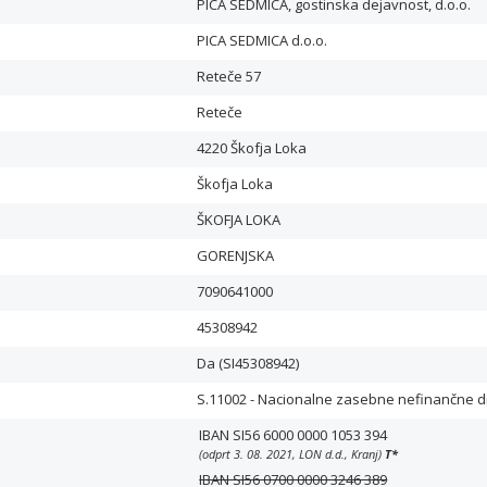
PICA SEDMICA, gostinska dejavnost, d.o.o.
PICA SEDMICA d.o.o.
Reteče 57
Reteče
4220 Škofja Loka
Škofja Loka
ŠKOFJA LOKA
GORENJSKA
7090641000
45308942
Da (SI45308942)
S.11002 - Nacionalne zasebne nefinančne 
IBAN SI56 6000 0000 1053 394
(odprt 3. 08. 2021, LON d.d., Kranj)
T
*
IBAN SI56 0700 0000 3246 389