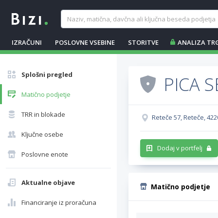
IZRAČUNI
POSLOVNE VSEBINE
STORITVE
ANALIZA TR
Splošni pregled
PICA S
Matično podjetje
TRR in blokade
Reteče 57, Reteče, 422
Ključne osebe
Dodaj v portfelj
Poslovne enote
Aktualne objave
Matično podjetje
Financiranje iz proračuna