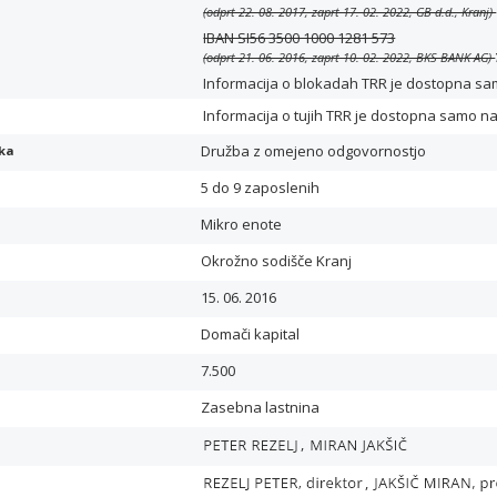
(odprt 22. 08. 2017, zaprt 17. 02. 2022, GB d.d., Kranj)
IBAN SI56 3500 1000 1281 573
(odprt 21. 06. 2016, zaprt 10. 02. 2022, BKS BANK AG)
Informacija o blokadah TRR je dostopna samo 
Informacija o tujih TRR je dostopna samo n
Družba z omejeno odgovornostjo
ika
5 do 9 zaposlenih
Mikro enote
Okrožno sodišče Kranj
15. 06. 2016
Domači kapital
7.500
Zasebna lastnina
,
,