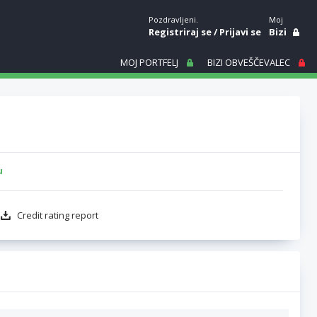
Pozdravljeni.
Moj
Registriraj se
/
Prijavi se
Bizi
MOJ PORTFELJ
BIZI OBVEŠČEVALEC
u
Credit rating report