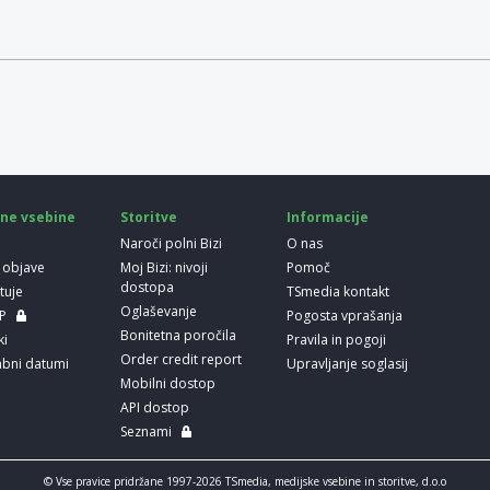
ne vsebine
Storitve
Informacije
Naroči polni Bizi
O nas
 objave
Moj Bizi: nivoji
Pomoč
dostopa
etuje
TSmedia kontakt
Oglaševanje
LP
Pogosta vprašanja
Bonitetna poročila
ki
Pravila in pogoji
Order credit report
bni datumi
Upravljanje soglasij
Mobilni dostop
API dostop
Seznami
© Vse pravice pridržane 1997-2026 TSmedia, medijske vsebine in storitve, d.o.o