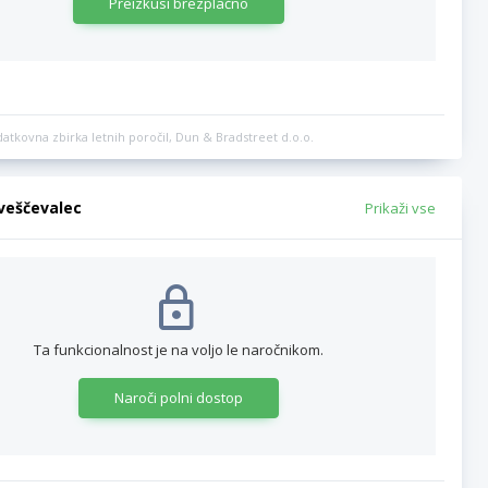
Preizkusi brezplačno
datkovna zbirka letnih poročil, Dun & Bradstreet d.o.o.
bveščevalec
Prikaži vse
Ta funkcionalnost je na voljo le naročnikom.
Naroči polni dostop