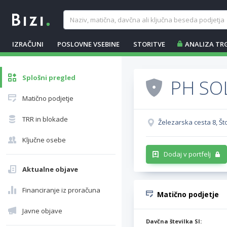
IZRAČUNI
POSLOVNE VSEBINE
STORITVE
ANALIZA TR
Splošni pregled
PH SOL
Matično podjetje
TRR in blokade
Železarska cesta 8, Št
Ključne osebe
Dodaj v portfelj
Aktualne objave
Financiranje iz proračuna
Matično podjetje
Javne objave
Davčna številka SI: