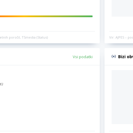
etnih poročil, TSmedia (Status)
Vir: AJPES – po
Bizi o
Vsi podatki
d.)