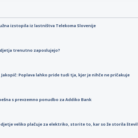
užna izstopila iz lastništva Telekoma Slovenije
djetja trenutno zaposlujejo?
p Jakopič: Poplava lahko pride tudi tja, kjer je nihče ne pričakuje
pešna s prevzemno ponudbo za Addiko Bank
djetje veliko plačuje za elektriko, storite to, kar so že storila štev