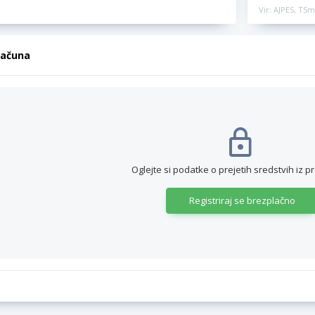
Vir: AJPES, TSm
računa
Oglejte si podatke o prejetih sredstvih iz p
Registriraj se brezplačno