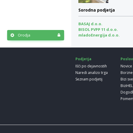
Sorodna podjetja
BASAJ d.o.o.
BISOL PVPP 11 d.o.o.
mladoEnergija d.o.o.
Orodja
Podjetja
Poslov
Išči po dejavnostih
Novice
Naredi analizo trga
Borzne
Seznam podjetij
Bizi sv
BiziHE
Dogod
Pomem