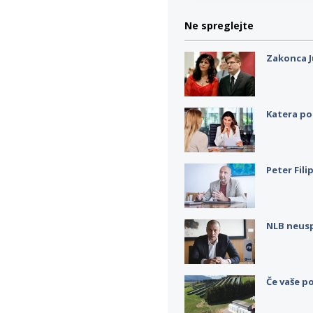
Ne spreglejte
Zakonca J
Katera po
Peter Fili
NLB neus
Če vaše po