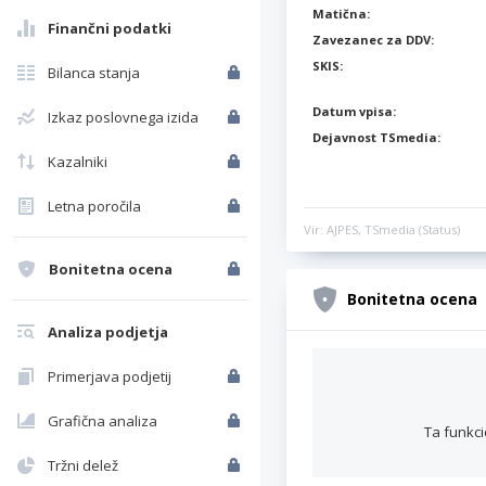
Matična:
Finančni podatki
Zavezanec za DDV:
SKIS:
Bilanca stanja
Datum vpisa:
Izkaz poslovnega izida
Dejavnost TSmedia:
Kazalniki
Letna poročila
Vir: AJPES, TSmedia (Status)
Bonitetna ocena
Bonitetna ocena
Analiza podjetja
Primerjava podjetij
Grafična analiza
Ta funkci
Tržni delež