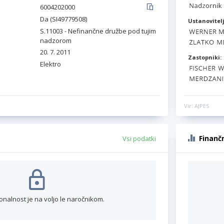
6004202000
Da (SI49779508)
Ustanovitelj
S.11003 - Nefinančne družbe pod tujim
nadzorom
20. 7. 2011
Zastopniki:
Elektro
Vir: AJPES
Finanč
Vsi podatki
onalnost je na voljo le naročnikom.