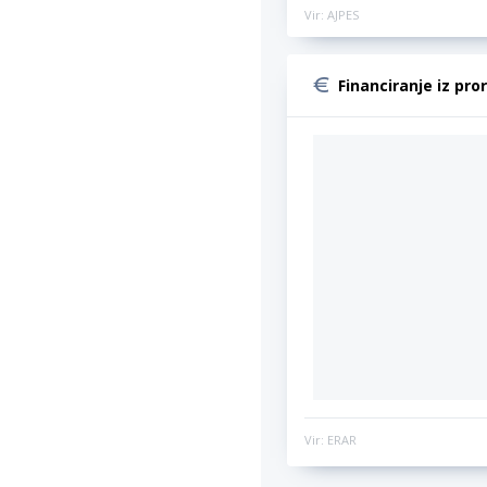
Vir: AJPES
Financiranje iz pro
Vir: ERAR