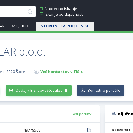
Napredno iskanje
Iskanje po dejavnosti
GA
MOJ BIZI
STORITVE ZA PODJETNIKE
AR d.o.o.
ore, 3220 Štore
Več kontaktov v TIS-u
Dodaj v Bizi obveščevalec
Bonitetno poročilo
Ključn
Vsi podatki
49779508
Nadzorniki: