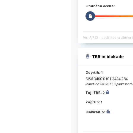
Finančna ocena:
Vir: AJPES – podatkovna zbirka l
TRR in blokade
Odprtih: 1
SI56 3400 0101 2424 284
(odprt 22. 08. 2011, Sparkasse d.
Tuji TRR: 0
Zaprtih: 1
Blokiranih: