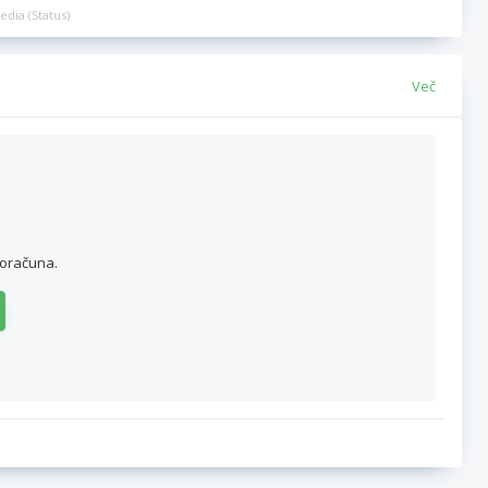
edia (Status)
Več
roračuna.