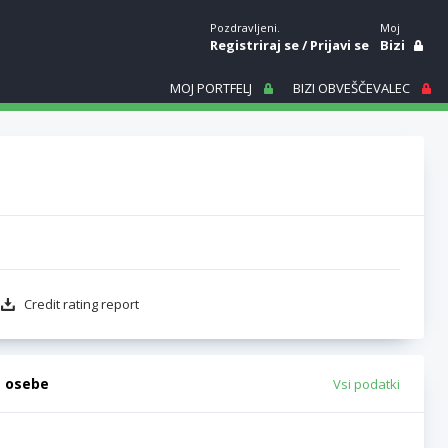
Pozdravljeni.
Moj
Registriraj se
/
Prijavi se
Bizi
MOJ PORTFELJ
BIZI OBVEŠČEVALEC
Credit rating report
e osebe
Vsi podatki