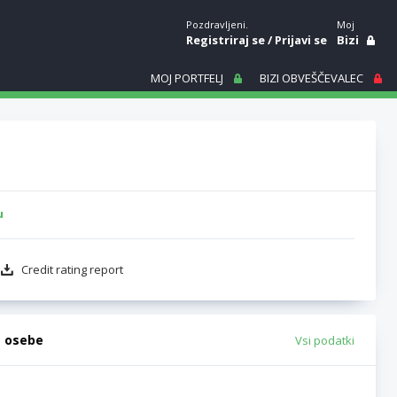
Pozdravljeni.
Moj
Registriraj se
/
Prijavi se
Bizi
MOJ PORTFELJ
BIZI OBVEŠČEVALEC
u
Credit rating report
e osebe
Vsi podatki