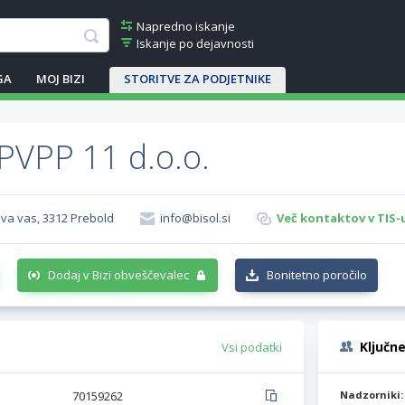
Napredno iskanje
Iskanje po dejavnosti
GA
MOJ BIZI
STORITVE ZA PODJETNIKE
PVPP 11 d.o.o.
ova vas, 3312 Prebold
info@bisol.si
Več kontaktov v TIS-
Dodaj v Bizi obveščevalec
Bonitetno poročilo
Ključn
Vsi podatki
70159262
Nadzorniki: