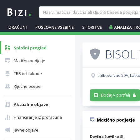
IZRAČUNI
POSLOVNE VSEBINE
STORITVE
ANALIZA TR
Splošni pregled
BISOL 
Matično podjetje
TRR in blokade
Latkova vas 59A, Latk
Ključne osebe
Dodaj v portfelj
Aktualne objave
Financiranje iz proračuna
Matično podjetje
Javne objave
Davčna številka SI: