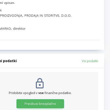
i:
ni podatki
Vsi podatki
Pridobite vpogled v
vse
finančne podatke.
Preizkusi brezplačno