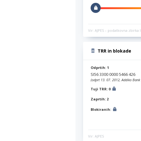
Vir: AJPES – podatkovna zbirka l
TRR in blokade
Odprtih: 1
SI56 3300 0000 5466 426
(odprt 13. 07. 2012, Addiko Bank 
Tuji TRR: 0
Zaprtih: 2
Blokiranih:
Vir: AJPES