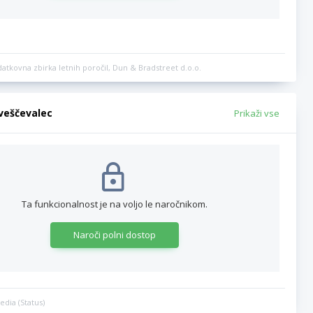
datkovna zbirka letnih poročil, Dun & Bradstreet d.o.o.
bveščevalec
Prikaži vse
Ta funkcionalnost je na voljo le naročnikom.
Naroči polni dostop
edia (Status)