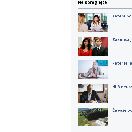
Ne spreglejte
Katera po
Zakonca J
Peter Fili
NLB neus
Če vaše po