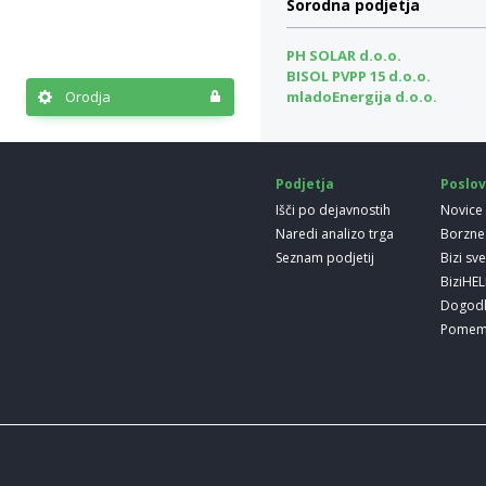
Sorodna podjetja
PH SOLAR d.o.o.
BISOL PVPP 15 d.o.o.
Orodja
mladoEnergija d.o.o.
Podjetja
Poslov
Išči po dejavnostih
Novice
Naredi analizo trga
Borzne
Seznam podjetij
Bizi sv
BiziHE
Dogod
Pomem