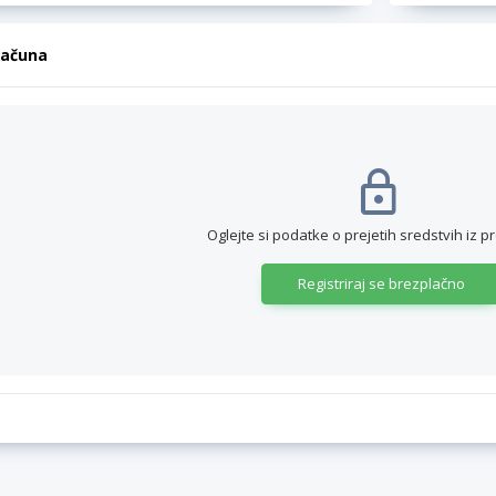
računa
Oglejte si podatke o prejetih sredstvih iz p
Registriraj se brezplačno