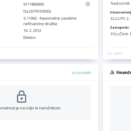
6111866000
Da (SI70159262)
Ustanovitelj
S.11002 - Nacionalne zasebne
nefinančne družbe
Zastopniki:
10. 2. 2012
Elektro
Vir: AJPES
Finanč
Vsi podatki
onalnost je na voljo le naročnikom.