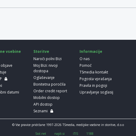
ne vsebine
Storitve
Informacije
Naroči polni Bizi
O nas
 objave
Moj Bizi: nivoji
Pomoč
dostopa
etuje
TSmedia kontakt
Oglaševanje
LP
Pogosta vprašanja
Bonitetna poročila
ki
Pravila in pogoji
Order credit report
bni datumi
Upravljanje soglasij
Mobilni dostop
API dostop
Seznami
© Vse pravice pridržane 1997-2026 TSmedia, medijske vsebine in storitve, d.o.o
Siol.net
najdi.si
iTIS
1188