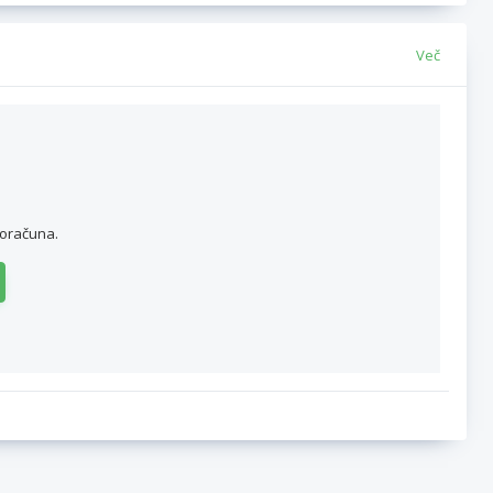
Več
roračuna.