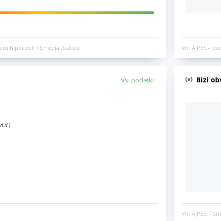
etnih poročil, TSmedia (Status)
Vir: AJPES – po
Bizi o
Vsi podatki
d.d.)
Vir: AJPES, TSm