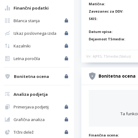
Matična:
Finančni podatki
Zavezanec za DDV:
SKIS:
Bilanca stanja
Datum vpisa:
Izkaz poslovnega izida
Dejavnost TSmedia:
Kazalniki
Vir: AJPES, TSmedia (Status)
Letna poročila
Bonitetna ocena
Bonitetna ocena
Analiza podjetja
Primerjava podjetij
Ta funkci
Grafična analiza
Tržni delež
Finančna ocena: