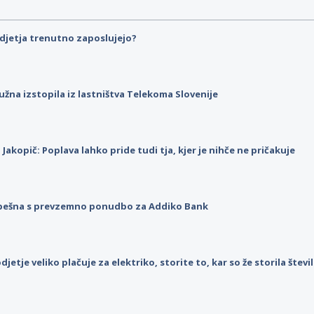
djetja trenutno zaposlujejo?
užna izstopila iz lastništva Telekoma Slovenije
p Jakopič: Poplava lahko pride tudi tja, kjer je nihče ne pričakuje
pešna s prevzemno ponudbo za Addiko Bank
djetje veliko plačuje za elektriko, storite to, kar so že storila štev