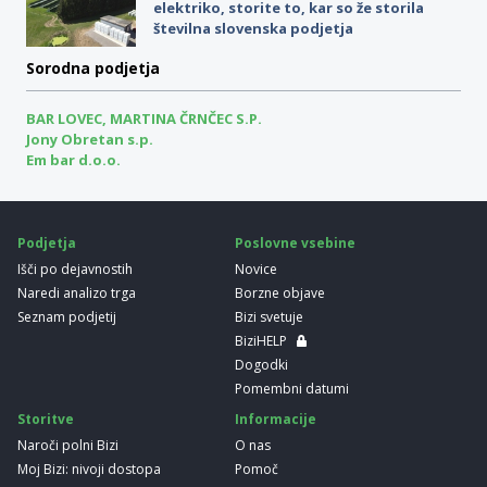
elektriko, storite to, kar so že storila
številna slovenska podjetja
Sorodna podjetja
BAR LOVEC, MARTINA ČRNČEC S.P.
Jony Obretan s.p.
Em bar d.o.o.
Podjetja
Poslovne vsebine
Išči po dejavnostih
Novice
Naredi analizo trga
Borzne objave
Seznam podjetij
Bizi svetuje
BiziHELP
Dogodki
Pomembni datumi
Storitve
Informacije
Naroči polni Bizi
O nas
Moj Bizi: nivoji dostopa
Pomoč