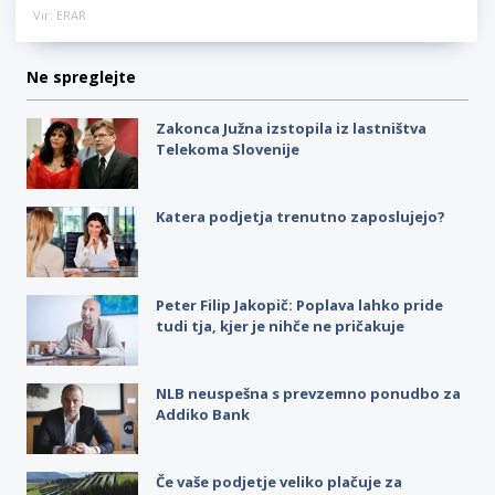
Vir: ERAR
Ne spreglejte
Zakonca Južna izstopila iz lastništva
Telekoma Slovenije
Katera podjetja trenutno zaposlujejo?
Peter Filip Jakopič: Poplava lahko pride
tudi tja, kjer je nihče ne pričakuje
NLB neuspešna s prevzemno ponudbo za
Addiko Bank
Če vaše podjetje veliko plačuje za