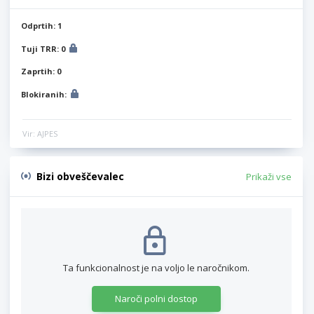
Odprtih: 1
Tuji TRR: 0
Zaprtih: 0
Blokiranih:
Vir: AJPES
Bizi obveščevalec
Prikaži vse
Ta funkcionalnost je na voljo le naročnikom.
Naroči polni dostop