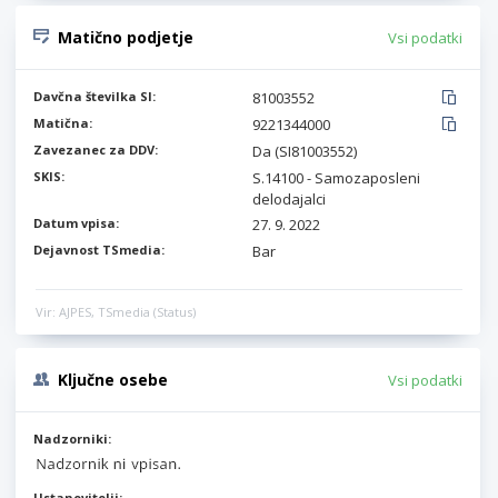
Matično podjetje
Vsi podatki
Davčna številka SI:
81003552
Matična:
9221344000
Zavezanec za DDV:
Da (SI81003552)
SKIS:
S.14100 - Samozaposleni
delodajalci
Datum vpisa:
27. 9. 2022
Dejavnost TSmedia:
Bar
Vir: AJPES, TSmedia (Status)
Ključne osebe
Vsi podatki
Nadzorniki:
Ustanovitelji: