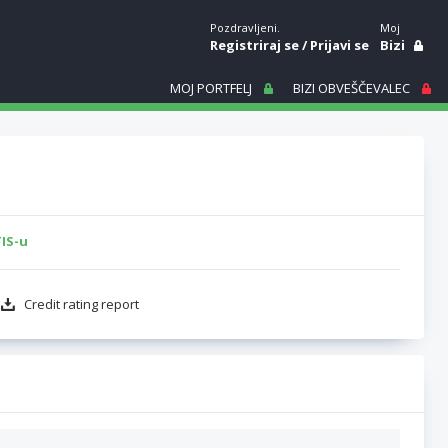
Pozdravljeni.
Moj
Registriraj se
/
Prijavi se
Bizi
MOJ PORTFELJ
BIZI OBVEŠČEVALEC
TIS-u
Credit rating report