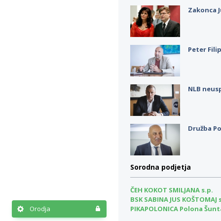
Zakonca J
Peter Fili
NLB neus
Družba Po
Sorodna podjetja
ČEH KOKOT SMILJANA s.p.
BSK SABINA JUS KOŠTOMAJ s
Orodja
PIKAPOLONICA Polona Šunta