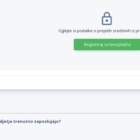
Oglejte si podatke o prejetih sredstvih iz p
Registriraj se brezplačno
djetja trenutno zaposlujejo?