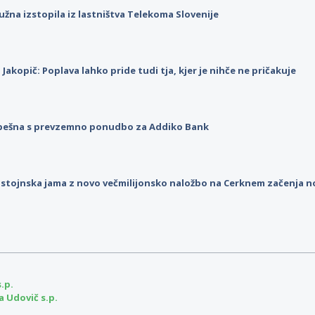
užna izstopila iz lastništva Telekoma Slovenije
p Jakopič: Poplava lahko pride tudi tja, kjer je nihče ne pričakuje
pešna s prevzemno ponudbo za Addiko Bank
stojnska jama z novo večmilijonsko naložbo na Cerknem začenja 
.p.
 Udovič s.p.