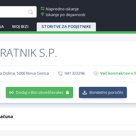
Napredno iskanje
Iskanje po dejavnosti
GA
MOJ BIZI
STORITVE ZA PODJETNIKE
RATNIK S.P.
na Dolina, 5000 Nova Gorica
041 323296
Več kontaktov v 
Dodaj v Bizi obveščevalec
Bonitetno poročilo
računa