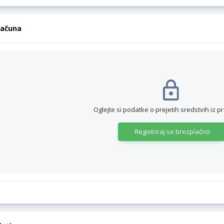
računa
Oglejte si podatke o prejetih sredstvih iz p
Registriraj se brezplačno