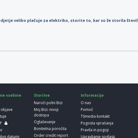
djetje veliko plačuje za elektriko, storite to, kar so že storila štev
ne vsebine
Storitve
Informacije
Naroči polni Bizi
O nas
 objave
Moj Bizi: nivoji
Pomoč
dostopa
etuje
TSmedia kontakt
Oglaševanje
LP
Pogosta vprašanja
Bonitetna poročila
ki
Pravila in pogoji
Order credit report
bni datumi
Upravljanje soglasij