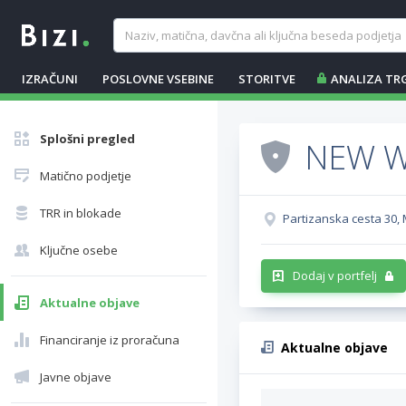
IZRAČUNI
POSLOVNE VSEBINE
STORITVE
ANALIZA TR
Splošni pregled
NEW W
Matično podjetje
TRR in blokade
Partizanska cesta 30, 
Ključne osebe
Dodaj v portfelj
Aktualne objave
Financiranje iz proračuna
Aktualne objave
Javne objave