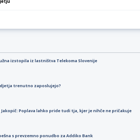
jetju
užna izstopila iz lastništva Telekoma Slovenije
djetja trenutno zaposlujejo?
p Jakopič: Poplava lahko pride tudi tja, kjer je nihče ne pričakuje
pešna s prevzemno ponudbo za Addiko Bank