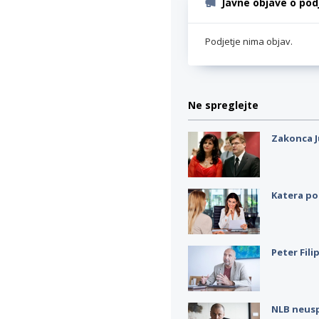
Javne objave o pod
Podjetje nima objav.
Ne spreglejte
Zakonca J
Katera po
Peter Fili
NLB neus