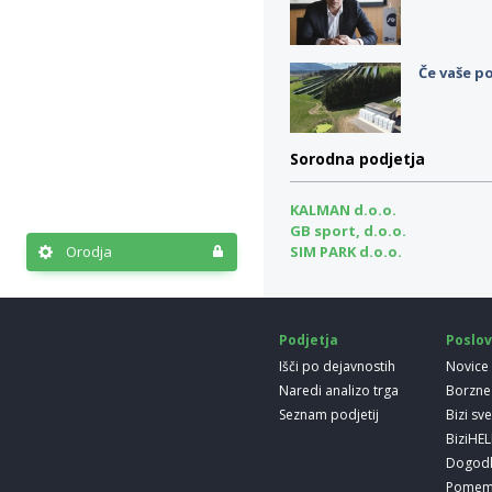
Če vaše po
Sorodna podjetja
KALMAN d.o.o.
GB sport, d.o.o.
Orodja
SIM PARK d.o.o.
Podjetja
Poslov
Išči po dejavnostih
Novice
Naredi analizo trga
Borzne
Seznam podjetij
Bizi sv
BiziHE
Dogod
Pomem