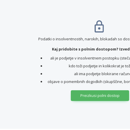
Podatki o insolventnostih, narokih, blokadah so do
Kaj pridobite s polnim dostopom? Izvede
ali je podjetje v insolventnem postopku (stečaj,
kdo toži podjetje in kolikokrat je to
ali ima podjetje blokirane račun
objave o pomembnih dogodkih (skupščine, borz
Preizkusi polni dostop