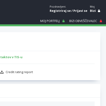
Pozdravljeni.
Moj
Registriraj se
/
Prijavi se
Bizi
MOJ PORTFELJ
BIZI OBVEŠČEVALEC
taktov v TIS-u
Credit rating report