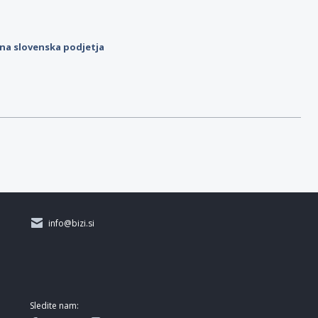
ilna slovenska podjetja
info@bizi.si
Sledite nam: