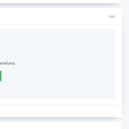
Več
roračuna.