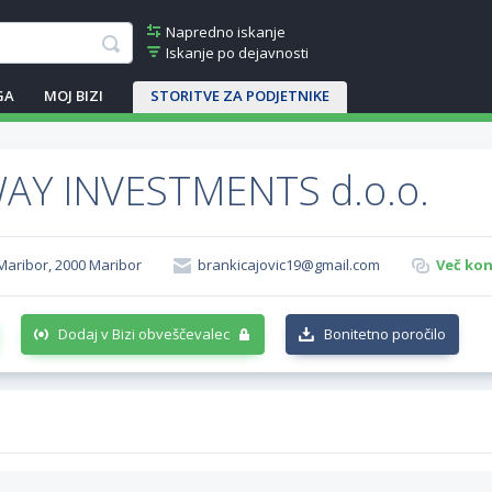
Napredno iskanje
Iskanje po dejavnosti
GA
MOJ BIZI
STORITVE ZA PODJETNIKE
AY INVESTMENTS d.o.o.
Maribor, 2000 Maribor
brankicajovic19@gmail.com
Več kon
Dodaj v Bizi obveščevalec
Bonitetno poročilo