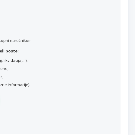
stopni naročnikom.
li boste:
 likvidacija,…),
ženo,
e,
ne informacije).