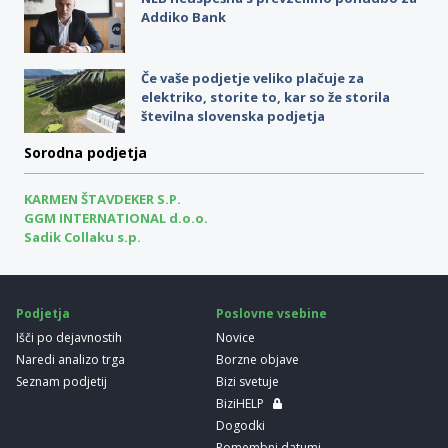
Addiko Bank
Če vaše podjetje veliko plačuje za
elektriko, storite to, kar so že storila
številna slovenska podjetja
Sorodna podjetja
KARMEN ŠTAVDEKER S.P.
GGM INTERNATIONAL d.o.o.
Sadik Collaku s.p.
Podjetja
Poslovne vsebine
Išči po dejavnostih
Novice
Naredi analizo trga
Borzne objave
Seznam podjetij
Bizi svetuje
BiziHELP
Dogodki
Pomembni datumi