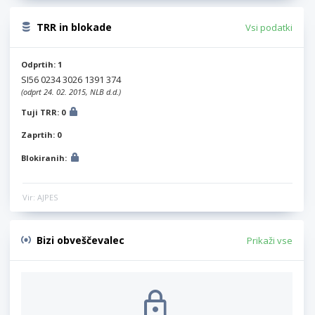
TRR in blokade
Vsi podatki
Odprtih: 1
SI56 0234 3026 1391 374
(odprt 24. 02. 2015, NLB d.d.)
Tuji TRR: 0
Zaprtih: 0
Blokiranih:
Vir: AJPES
Bizi obveščevalec
Prikaži vse