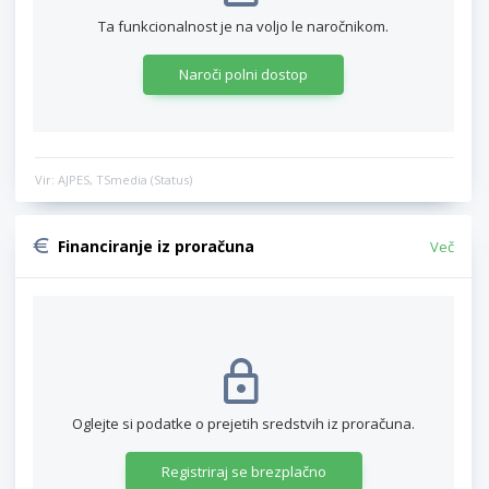
Ta funkcionalnost je na voljo le naročnikom.
Naroči polni dostop
Vir: AJPES, TSmedia (Status)
Financiranje iz proračuna
Več
Oglejte si podatke o prejetih sredstvih iz proračuna.
Registriraj se brezplačno