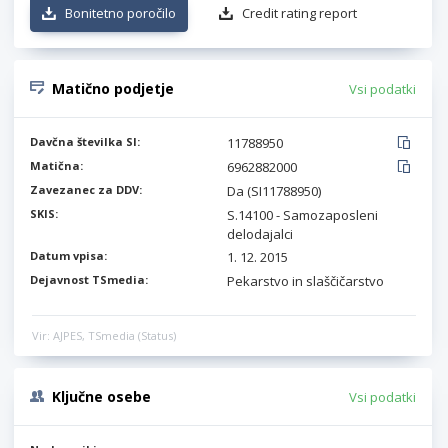
Bonitetno poročilo
Credit rating report
Matično podjetje
Vsi podatki
Davčna številka SI:
11788950
Matična:
6962882000
Zavezanec za DDV:
Da (SI11788950)
SKIS:
S.14100 - Samozaposleni
delodajalci
Datum vpisa:
1. 12. 2015
Dejavnost TSmedia:
Pekarstvo in slaščičarstvo
Vir: AJPES, TSmedia (Status)
Ključne osebe
Vsi podatki