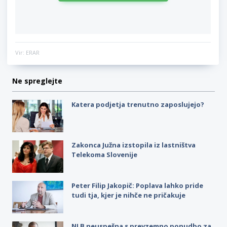
Vir: ERAR
Ne spreglejte
Katera podjetja trenutno zaposlujejo?
Zakonca Južna izstopila iz lastništva
Telekoma Slovenije
Peter Filip Jakopič: Poplava lahko pride
tudi tja, kjer je nihče ne pričakuje
NLB neuspešna s prevzemno ponudbo za