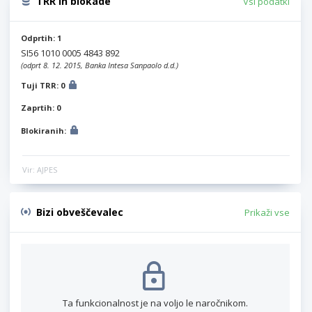
TRR in blokade
Vsi podatki
Odprtih: 1
SI56 1010 0005 4843 892
(odprt 8. 12. 2015, Banka Intesa Sanpaolo d.d.)
Tuji TRR: 0
Zaprtih: 0
Blokiranih:
Vir: AJPES
Bizi obveščevalec
Prikaži vse
Ta funkcionalnost je na voljo le naročnikom.