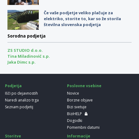
Če vaše podjetje veliko plačuje za
elektriko, storite to, kar so že storila
številna slovenska podjetja
Sorodna podjetja
ZS STUDIO d.o.o.
Tina Miladinović s.p.
Jaka Dimc s.p.
Podjetja
Poslovne vsebine
Išči po dejavnostih
Novice
Naredi analizo trga
Borzne objave
Seznam podjetij
Bizi svetuje
BiziHELP
Dogodki
Pomembni datumi
Storitve
Informacije