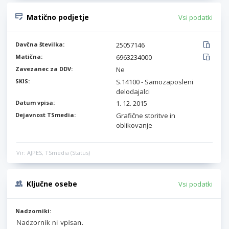
Matično podjetje
Vsi podatki
Davčna številka:
25057146
Matična:
6963234000
Zavezanec za DDV:
Ne
SKIS:
S.14100 - Samozaposleni
delodajalci
Datum vpisa:
1. 12. 2015
Dejavnost TSmedia:
Grafične storitve in
oblikovanje
Vir: AJPES, TSmedia (Status)
Ključne osebe
Vsi podatki
Nadzorniki: