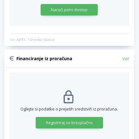
Naroči polni dostop
Vir: AJPES, TSmedia (Status)
Financiranje iz proračuna
Več
Oglejte si podatke o prejetih sredstvih iz proračuna.
Registriraj se brezplačno