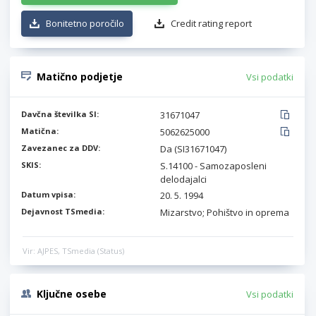
Bonitetno poročilo
Credit rating report
Matično podjetje
Vsi podatki
Davčna številka SI:
31671047
Matična:
5062625000
Zavezanec za DDV:
Da (SI31671047)
SKIS:
S.14100 - Samozaposleni
delodajalci
Datum vpisa:
20. 5. 1994
Dejavnost TSmedia:
Mizarstvo; Pohištvo in oprema
Vir: AJPES, TSmedia (Status)
Ključne osebe
Vsi podatki