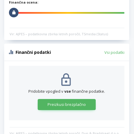
Finančna ocena:
Vir: AJPES – podatkovna zbirka letnih poročil, TSmedia (Status)
Finančni podatki
Vsi podatki
Pridobite vpogled v
vse
finančne podatke.
Preizkusi brezplačno
Vir: AJPES – podatkovna zbirka letnih poročil, Dun & Bradstreet d.o.o.