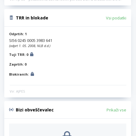
TRR in blokade
Vsi podatki
Odprtih: 1
SI56 0245 0005 3983 641
(odprt 1. 05. 2008, NLB d.d.)
Tuji TRR: 0
Zaprtih: 0
Blokiranih:
Vir: AJPES
Bizi obveščevalec
Prikaži vse