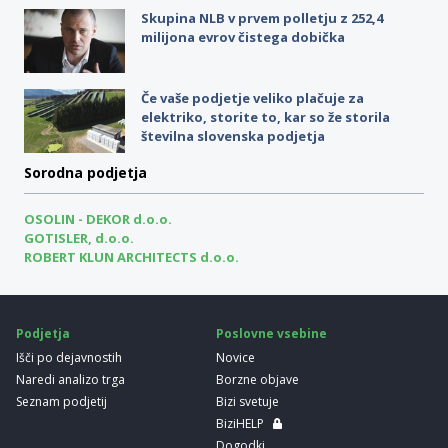
Skupina NLB v prvem polletju z 252,4
milijona evrov čistega dobička
Če vaše podjetje veliko plačuje za
elektriko, storite to, kar so že storila
številna slovenska podjetja
Sorodna podjetja
OSOLIN - DEKOR d.o.o.
GOTISLER, d.o.o.
ROBERT KLUN ARCHITECTS d.o.o.
Podjetja
Poslovne vsebine
Išči po dejavnostih
Novice
Naredi analizo trga
Borzne objave
Seznam podjetij
Bizi svetuje
BiziHELP
Dogodki