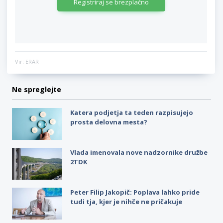
Registriraj se brezplačno
Vir: ERAR
Ne spreglejte
Katera podjetja ta teden razpisujejo
prosta delovna mesta?
Vlada imenovala nove nadzornike družbe
2TDK
Peter Filip Jakopič: Poplava lahko pride
tudi tja, kjer je nihče ne pričakuje