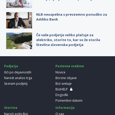
NLB neuspešna s prevzemno ponudbo za
Addiko Bank
Če vaše podjetje veliko plačuje za
elektriko, storite to, kar so že storila
številna slovenska podjetja
Podjetja
Poslovne vsebine
Išči po dejavnostih
Novice
Naredi analizo trga
Borzne objave
Seznam podjetij
Bizi svetuje
BiziHELP
Dogodki
Pomembni datumi
Storitve
Informacije
Naroči polni Bizi
O nas