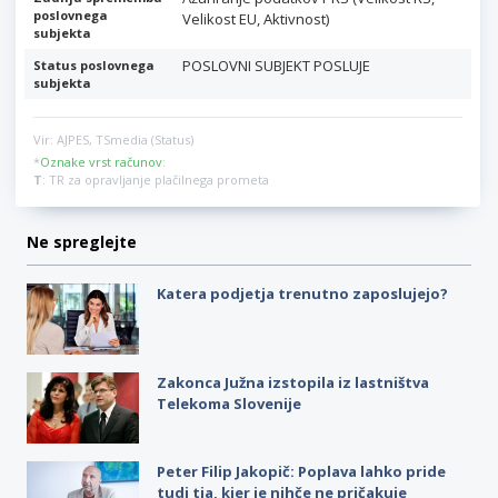
poslovnega
Velikost EU, Aktivnost)
subjekta
POSLOVNI SUBJEKT POSLUJE
Status poslovnega
subjekta
Vir: AJPES, TSmedia (Status)
*
Oznake vrst računov
:
T
: TR za opravljanje plačilnega prometa
Ne spreglejte
Katera podjetja trenutno zaposlujejo?
Zakonca Južna izstopila iz lastništva
Telekoma Slovenije
Peter Filip Jakopič: Poplava lahko pride
tudi tja, kjer je nihče ne pričakuje