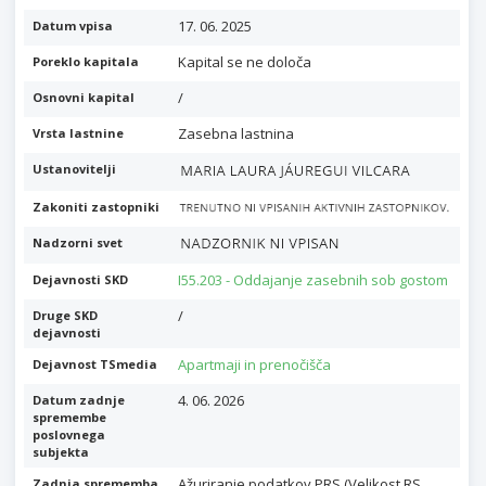
17. 06. 2025
Datum vpisa
Kapital se ne določa
Poreklo kapitala
/
Osnovni kapital
Zasebna lastnina
Vrsta lastnine
Ustanovitelji
Zakoniti zastopniki
Nadzorni svet
I55.203 - Oddajanje zasebnih sob gostom
Dejavnosti SKD
/
Druge SKD
dejavnosti
Apartmaji in prenočišča
Dejavnost TSmedia
4. 06. 2026
Datum zadnje
spremembe
poslovnega
subjekta
Ažuriranje podatkov PRS (Velikost RS,
Zadnja sprememba