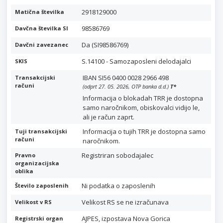
2918129000
Matična številka
98586769
Davčna številka SI
Da (SI98586769)
Davčni zavezanec
S.14100 - Samozaposleni delodajalci
SKIS
IBAN SI56 0400 0028 2966 498
Transakcijski
računi
(odprt 27. 05. 2026, OTP banka d.d.)
T
*
Informacija o blokadah TRR je dostopna
samo naročnikom, obiskovalci vidijo le,
ali je račun zaprt.
Informacija o tujih TRR je dostopna samo
Tuji transakcijski
računi
naročnikom.
Registriran sobodajalec
Pravno
organizacijska
oblika
Ni podatka o zaposlenih
Število zaposlenih
Velikost RS se ne izračunava
Velikost v RS
AJPES, izpostava Nova Gorica
Registrski organ