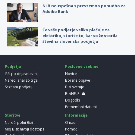
NLB neuspešna s prevzemno ponudbo za
Addiko Bank
Če vaše podjetje veliko plačuje za
elektriko, storite to, kar so že storila
številna slovenska podjetja
Podjetja
Poslovne vsebine
Išči po dejavnostih
Novice
Naredi analizo trga
Borzne objave
Seznam podjetij
Bizi svetuje
BiziHELP
Dogodki
Pomembni datumi
Storitve
Informacije
Naroči polni Bizi
O nas
Moj Bizi: nivoji dostopa
Pomoč