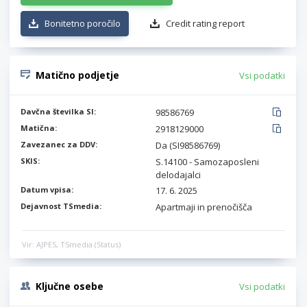
Bonitetno poročilo
Credit rating report
Matično podjetje
Vsi podatki
Davčna številka SI:
98586769
Matična:
2918129000
Zavezanec za DDV:
Da (SI98586769)
SKIS:
S.14100 - Samozaposleni
delodajalci
Datum vpisa:
17. 6. 2025
Dejavnost TSmedia:
Apartmaji in prenočišča
Vir: AJPES, TSmedia (Status)
Ključne osebe
Vsi podatki