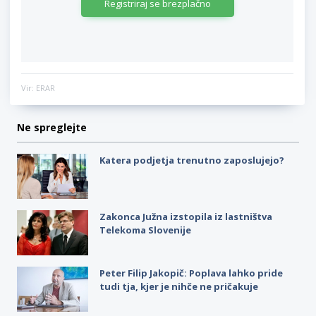
Registriraj se brezplačno
Vir: ERAR
Ne spreglejte
Katera podjetja trenutno zaposlujejo?
Zakonca Južna izstopila iz lastništva
Telekoma Slovenije
Peter Filip Jakopič: Poplava lahko pride
tudi tja, kjer je nihče ne pričakuje