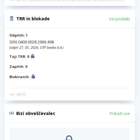
TRR in blokade
Vsi podatki
Odprtih: 1
SI56 0400 0028 2966 498
(odprt 27. 05. 2026, OTP banka d.d.)
Tuji TRR: 0
Zaprtih: 0
Blokiranih:
Vir: AJPES
Bizi obveščevalec
Prikaži vse