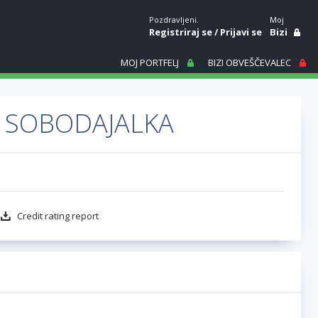
Pozdravljeni.
Moj
Registriraj se
/
Prijavi se
Bizi
MOJ PORTFELJ
BIZI OBVEŠČEVALEC
- SOBODAJALKA
Credit rating report