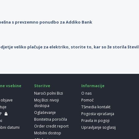
pešna s prevzemno ponudbo za Addiko Bank
djetje veliko plačuje za elektriko, storite to, kar so že storila štev
ne vsebine
Storitve
Informacije
Naroči polni Bizi
O nas
 objave
Moj Bizi: nivoji
Pomoč
dostopa
etuje
TSmedia kontakt
Oglaševanje
LP
Pogosta vprašanja
Bonitetna poročila
ki
Pravila in pogoji
Order credit report
bni datumi
Upravljanje soglasij
Mobilni dostop