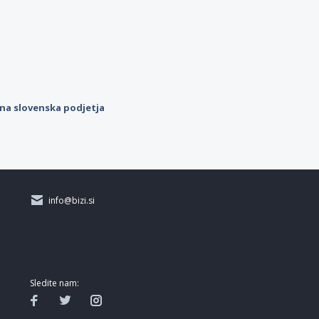
ilna slovenska podjetja
info@bizi.si
Sledite nam: