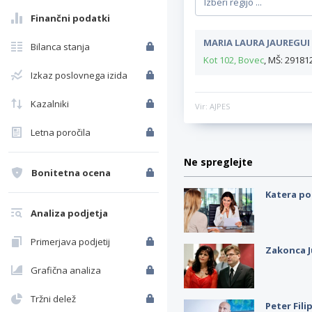
Finančni podatki
MARIA LAURA JAUREGUI
Bilanca stanja
Kot 102, Bovec
, MŠ: 29181
Izkaz poslovnega izida
Kazalniki
Vir: AJPES
Letna poročila
Ne spreglejte
Bonitetna ocena
Katera po
Analiza podjetja
Primerjava podjetij
Zakonca J
Grafična analiza
Tržni delež
Peter Fili