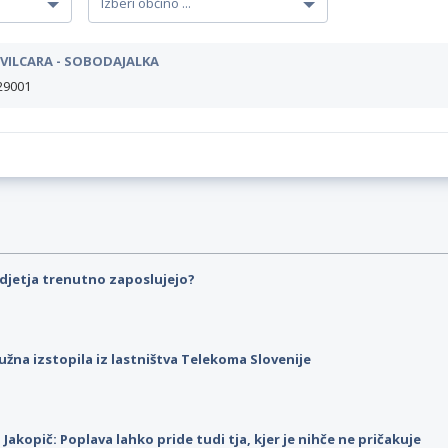
 VILCARA - SOBODAJALKA
29001
djetja trenutno zaposlujejo?
užna izstopila iz lastništva Telekoma Slovenije
p Jakopič: Poplava lahko pride tudi tja, kjer je nihče ne pričakuje