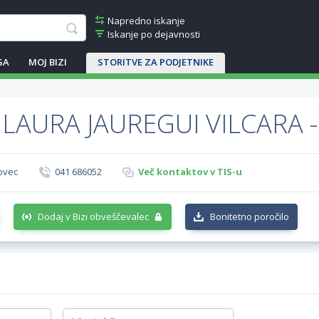
Napredno iskanje
Iskanje po dejavnosti
GA
MOJ BIZI
STORITVE ZA PODJETNIKE
 LAURA JAUREGUI VILCARA 
Bovec
041 686052
Več kontaktov v TIS-u
Dodaj v Bizi obveščevalec
Bonitetno poročilo