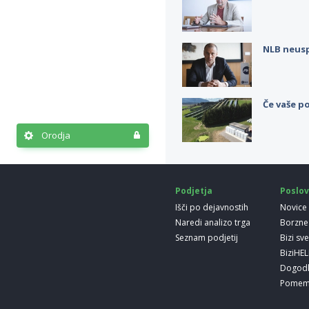
NLB neus
Če vaše po
Orodja
Podjetja
Poslov
Išči po dejavnostih
Novice
Naredi analizo trga
Borzne
Seznam podjetij
Bizi sv
BiziHE
Dogod
Pomem