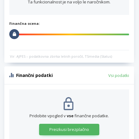
Ta funkcionalnost je na voljo le naročnikom.
Finančna ocena:
Vir: AJPES – podatkovna zbirka letnih poročil, TSmedia (Status)
Finančni podatki
Vsi podatki
Pridobite vpogled v
vse
finančne podatke.
Preizkusi brezplačno