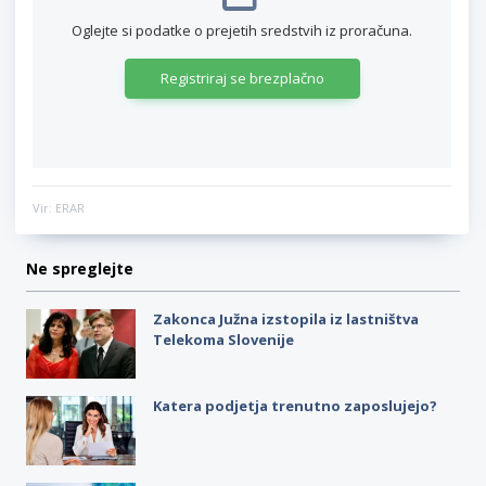
Oglejte si podatke o prejetih sredstvih iz proračuna.
Registriraj se brezplačno
Vir: ERAR
Ne spreglejte
Zakonca Južna izstopila iz lastništva
Telekoma Slovenije
Katera podjetja trenutno zaposlujejo?