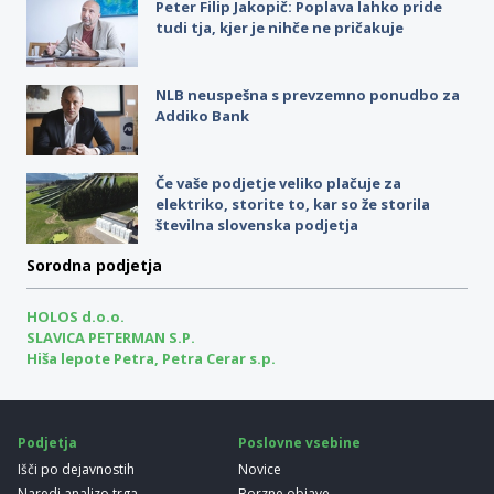
Peter Filip Jakopič: Poplava lahko pride
tudi tja, kjer je nihče ne pričakuje
NLB neuspešna s prevzemno ponudbo za
Addiko Bank
Če vaše podjetje veliko plačuje za
elektriko, storite to, kar so že storila
številna slovenska podjetja
Sorodna podjetja
HOLOS d.o.o.
SLAVICA PETERMAN S.P.
Hiša lepote Petra, Petra Cerar s.p.
Podjetja
Poslovne vsebine
Išči po dejavnostih
Novice
Naredi analizo trga
Borzne objave