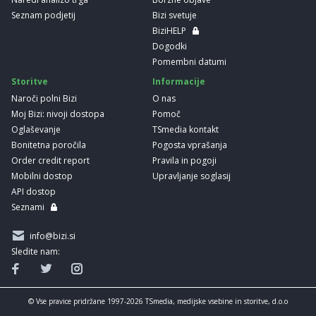
Seznam podjetij
Bizi svetuje
BiziHELP
Dogodki
Pomembni datumi
Storitve
Informacije
Naroči polni Bizi
O nas
Moj Bizi: nivoji dostopa
Pomoč
Oglaševanje
TSmedia kontakt
Bonitetna poročila
Pogosta vprašanja
Order credit report
Pravila in pogoji
Mobilni dostop
Upravljanje soglasij
API dostop
Seznami
info@bizi.si
Sledite nam:
© Vse pravice pridržane 1997-2026 TSmedia, medijske vsebine in storitve, d.o.o