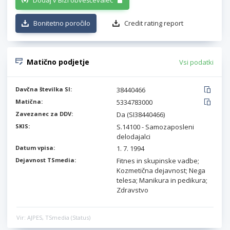
Dodaj v Bizi obveščevalec
Bonitetno poročilo
Credit rating report
Matično podjetje
Vsi podatki
Davčna številka SI:
38440466
Matična:
5334783000
Zavezanec za DDV:
Da (SI38440466)
SKIS:
S.14100 - Samozaposleni
delodajalci
Datum vpisa:
1. 7. 1994
Dejavnost TSmedia:
Fitnes in skupinske vadbe;
Kozmetična dejavnost; Nega
telesa; Manikura in pedikura;
Zdravstvo
Vir: AJPES, TSmedia (Status)