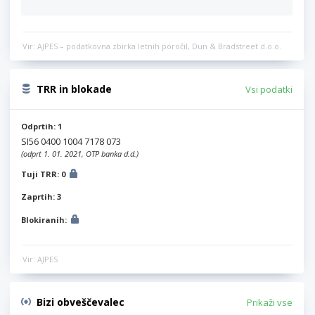
Vir: AJPES – podatkovna zbirka letnih poročil, Dun & Bradstreet d.o.o.
TRR in blokade
Vsi podatki
Odprtih: 1
SI56 0400 1004 7178 073
(odprt 1. 01. 2021, OTP banka d.d.)
Tuji TRR: 0
Zaprtih: 3
Blokiranih:
Vir: AJPES
Bizi obveščevalec
Prikaži vse