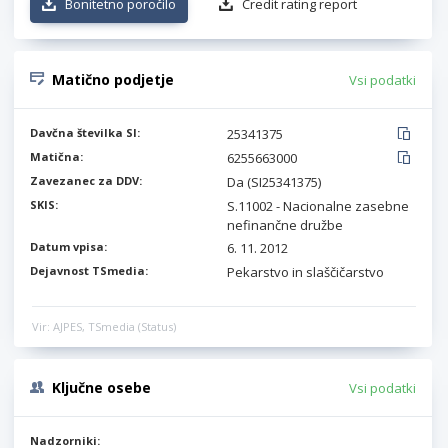
Bonitetno poročilo
Credit rating report
Matično podjetje
Vsi podatki
Davčna številka SI:
25341375
Matična:
6255663000
Zavezanec za DDV:
Da (SI25341375)
SKIS:
S.11002 - Nacionalne zasebne
nefinančne družbe
Datum vpisa:
6. 11. 2012
Dejavnost TSmedia:
Pekarstvo in slaščičarstvo
Vir: AJPES, TSmedia (Status)
Ključne osebe
Vsi podatki
Nadzorniki: