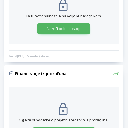
Ta funkcionalnost je na voljo le naročnikom.
Naroči polni dostop
Vir: AJPES, TSmedia (Status)
Financiranje iz proračuna
Več
Oglejte si podatke o prejetih sredstvih iz proračuna.