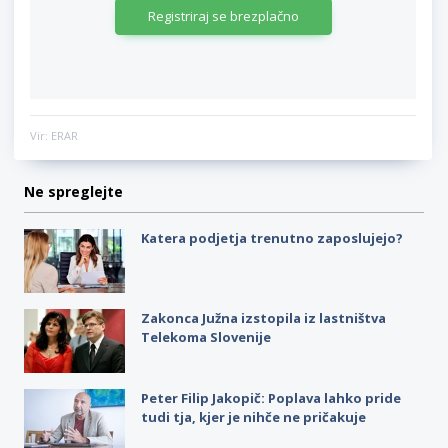
Registriraj se brezplačno
Vir: ERAR
Ne spreglejte
Katera podjetja trenutno zaposlujejo?
Zakonca Južna izstopila iz lastništva
Telekoma Slovenije
Peter Filip Jakopič: Poplava lahko pride
tudi tja, kjer je nihče ne pričakuje