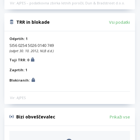
Vir: AJPES – podatkovna zbirka letnih poročil, Dun & Bradstreet d.o.o.
TRR in blokade
Vsi podatki
Odprtih: 1
SI56 0254 5026 0140 749
(odprt 30. 10. 2012, NLB d.d.)
Tuji TRR: 0
Zaprtih: 1
Blokiranih:
Vir: AJPES
Bizi obveščevalec
Prikaži vse