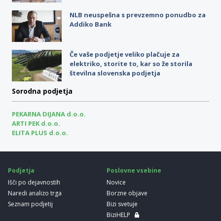
NLB neuspešna s prevzemno ponudbo za
Addiko Bank
Če vaše podjetje veliko plačuje za
elektriko, storite to, kar so že storila
številna slovenska podjetja
Sorodna podjetja
PEKARNA DIJANA d.o.o.
ARTI PEK d.o.o.
ELITA PLUS d.o.o.
Podjetja
Poslovne vsebine
Išči po dejavnostih
Novice
Naredi analizo trga
Borzne objave
Seznam podjetij
Bizi svetuje
BiziHELP