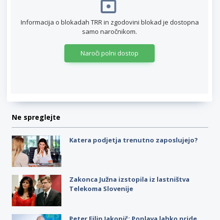
Informacija o blokadah TRR in zgodovini blokad je dostopna
samo naročnikom.
Naroči polni dostop
Ne spreglejte
Katera podjetja trenutno zaposlujejo?
Zakonca Južna izstopila iz lastništva
Telekoma Slovenije
Peter Filip Jakopič: Poplava lahko pride