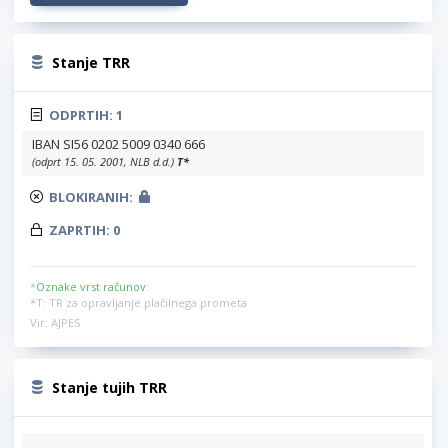
Stanje TRR
ODPRTIH:
1
IBAN SI56 0202 5009 0340 666
(odprt 15. 05. 2001, NLB d.d.)
T
*
BLOKIRANIH:
ZAPRTIH:
0
*
Oznake vrst računov
:
*T: TR za opravljanje plačilnega prometa
Vir: AJPES
Stanje tujih TRR