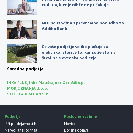
tudi tja, kjer je nihče ne pričakuje
NLB neuspešna s prevzemno ponudbo za
Addiko Bank
Če vaše podjetje veliko plačuje za
elektriko, storite to, kar so že storila
številna slovenska podjetja
Sorodna podjetja
INKA PLUS, Inka Plauštajner Gerkšič s.p.
MORJE ZNANJA d.o.o.
STOLICA DRAGAN S.P.
Podjetja
Poslovne vsebine
Išči po dejavnostih
Novice
Naredi analizo trga
Borzne objave