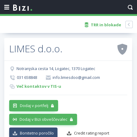
TRR in blokade
LIMES d.o.o.
Notranjska cesta 14, Logatec, 1370 Logatec
031 658848
info.limesdoo@gmail.com
Več kontaktov v TIS-u
Dodaj v portfelj
Dodaj v Bizi obveščevalec
Bonitetno poročilo
Credit rating report