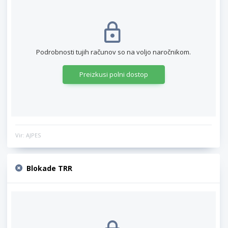
Podrobnosti tujih računov so na voljo naročnikom.
Preizkusi polni dostop
Vir: AJPES
Blokade TRR