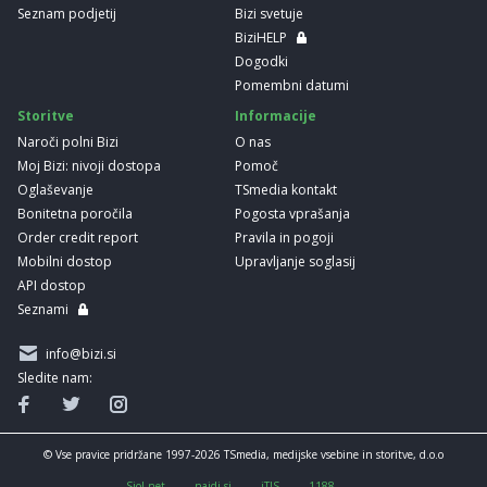
Seznam podjetij
Bizi svetuje
BiziHELP
Dogodki
Pomembni datumi
Storitve
Informacije
Naroči polni Bizi
O nas
Moj Bizi: nivoji dostopa
Pomoč
Oglaševanje
TSmedia kontakt
Bonitetna poročila
Pogosta vprašanja
Order credit report
Pravila in pogoji
Mobilni dostop
Upravljanje soglasij
API dostop
Seznami
info@bizi.si
Sledite nam:
© Vse pravice pridržane 1997-2026 TSmedia, medijske vsebine in storitve, d.o.o
Siol.net
najdi.si
iTIS
1188