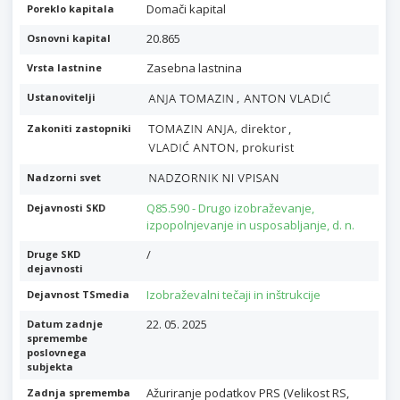
Domači kapital
Poreklo kapitala
20.865
Osnovni kapital
Zasebna lastnina
Vrsta lastnine
,
Ustanovitelji
,
Zakoniti zastopniki
Nadzorni svet
Q85.590 - Drugo izobraževanje,
Dejavnosti SKD
izpopolnjevanje in usposabljanje, d. n.
/
Druge SKD
dejavnosti
Izobraževalni tečaji in inštrukcije
Dejavnost TSmedia
22. 05. 2025
Datum zadnje
spremembe
poslovnega
subjekta
Ažuriranje podatkov PRS (Velikost RS,
Zadnja sprememba