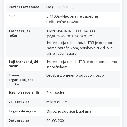
Da (SI68828560)
Davčni zavezanec
S.11002 - Nacionalne zasebne
SKIS
nefinančne družbe
IBAN SI56 0202 5009 0340 666
Transakcijski
računi
(odprt 15. 05. 2001, NLB d.d.)
T
*
Informacija o blokadah TRR je dostopna
samo naročnikom, obiskovalci vidijo le,
ali je račun zaprt.
Informacija o tujih TRR je dostopna samo
Tuji transakcijski
računi
naročnikom.
Družba z omejeno odgovornostjo
Pravno
organizacijska
oblika
2 zaposlena
Število zaposlenih
Mikro enote
Velikost v RS
Okrožno sodišče Ljubljana
Registrski organ
20. 06. 2001
Datum vpisa