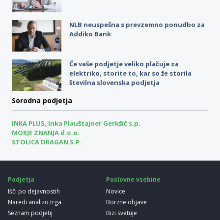
NLB neuspešna s prevzemno ponudbo za
Addiko Bank
Če vaše podjetje veliko plačuje za
elektriko, storite to, kar so že storila
številna slovenska podjetja
Sorodna podjetja
INKA PLUS, Inka Plauštajner Gerkšič s.p.
MORJE ZNANJA d.o.o.
STOLICA DRAGAN S.P.
Podjetja
Poslovne vsebine
Išči po dejavnostih
Novice
Naredi analizo trga
Borzne objave
Seznam podjetij
Bizi svetuje