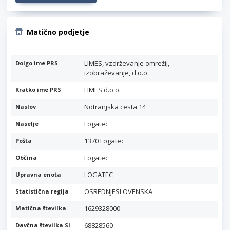
Matično podjetje
LIMES, vzdrževanje omrežij,
Dolgo ime PRS
izobraževanje, d.o.o.
LIMES d.o.o.
Kratko ime PRS
Notranjska cesta 14
Naslov
Logatec
Naselje
1370 Logatec
Pošta
Logatec
Občina
LOGATEC
Upravna enota
OSREDNJESLOVENSKA
Statistična regija
1629328000
Matična številka
68828560
Davčna številka SI