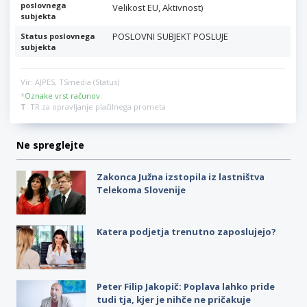
poslovnega
Velikost EU, Aktivnost)
subjekta
POSLOVNI SUBJEKT POSLUJE
Status poslovnega
subjekta
Vir: AJPES, TSmedia (Status)
*
Oznake vrst računov
:
T
: TR za opravljanje plačilnega prometa
Ne spreglejte
Zakonca Južna izstopila iz lastništva
Telekoma Slovenije
Katera podjetja trenutno zaposlujejo?
Peter Filip Jakopič: Poplava lahko pride
tudi tja, kjer je nihče ne pričakuje