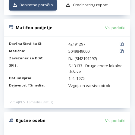
Bonitetno poročilo
Credit rating report
Matično podjetje
Vsi podatki
Davčna številka SI:
42191297
Matična:
5049849000
Zavezanec za DDV:
Da (SI42191297)
SKIS:
S.13133 - Druge enote lokalne
države
Datum vpisa:
1. 4. 1975
Dejavnost TSmedia:
Vzgoja in varstvo otrok
Vir: AJPES, TSmedia (Status)
Ključne osebe
Vsi podatki