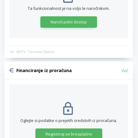
Ta funkcionalnost je na voljo le naročnikom.
Naroči polni dostop
Vir: AJPES, TSmedia (Status)
Financiranje iz proračuna
Več
Oglejte si podatke o prejetih sredstvih iz proračuna.
Registriraj se brezplačno