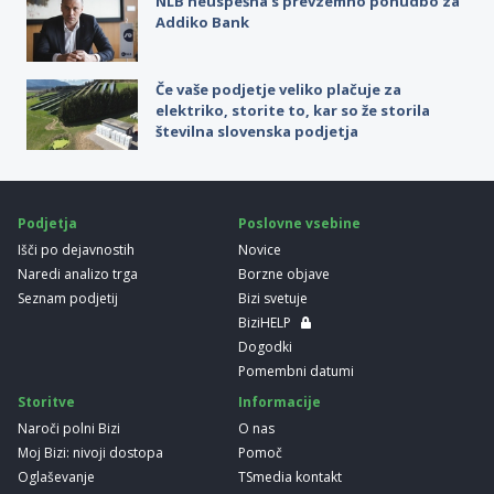
NLB neuspešna s prevzemno ponudbo za
Addiko Bank
Če vaše podjetje veliko plačuje za
elektriko, storite to, kar so že storila
številna slovenska podjetja
Podjetja
Poslovne vsebine
Išči po dejavnostih
Novice
Naredi analizo trga
Borzne objave
Seznam podjetij
Bizi svetuje
BiziHELP
Dogodki
Pomembni datumi
Storitve
Informacije
Naroči polni Bizi
O nas
Moj Bizi: nivoji dostopa
Pomoč
Oglaševanje
TSmedia kontakt