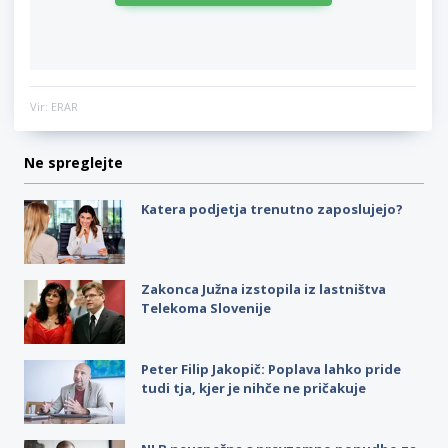
Vir: ERAR
Ne spreglejte
Katera podjetja trenutno zaposlujejo?
Zakonca Južna izstopila iz lastništva
Telekoma Slovenije
Peter Filip Jakopič: Poplava lahko pride
tudi tja, kjer je nihče ne pričakuje