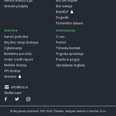
Naredi analizo trga
Borzne objave
Seznam podjetij
Bizi svetuje
BiziHELP
Dogodki
Pomembni datumi
Storitve
Informacije
Naroči polni Bizi
O nas
Moj Bizi: nivoji dostopa
Pomoč
Oglaševanje
TSmedia kontakt
Bonitetna poročila
Pogosta vprašanja
Order credit report
Pravila in pogoji
Mobilni dostop
Upravljanje soglasij
API dostop
Seznami
info@bizi.si
Sledite nam:
© Vse pravice pridržane 1997-2026 TSmedia, medijske vsebine in storitve, d.o.o