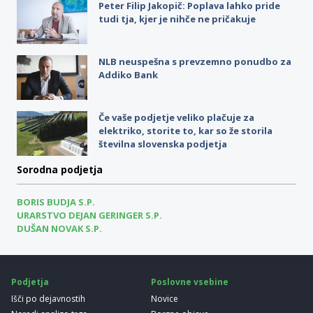
Peter Filip Jakopič: Poplava lahko pride
tudi tja, kjer je nihče ne pričakuje
NLB neuspešna s prevzemno ponudbo za
Addiko Bank
Če vaše podjetje veliko plačuje za
elektriko, storite to, kar so že storila
številna slovenska podjetja
Sorodna podjetja
BORIS BUDJA S.P.
URARSTVO DEJAN GERINGER S.P.
DUŠAN NOVAK S.P.
Podjetja
Poslovne vsebine
Išči po dejavnostih
Novice