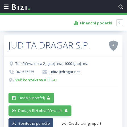
Finančni podatki
JUDITA DRAGAR S.P.
Tomšičeva ulica 2, Ljubljana, 1000 Ljubljana
041 536235
judita@dragar.net
Več kontaktov v TIS-u
Dodaj v portfelj
Dodaj v Bizi obveščevalec
Bonitetno poročilo
Credit rating report