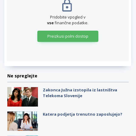
Pridobite vpogled v
vse
finančne podatke.
Preizkusi polni dostop
Ne spreglejte
Zakonca Južna izstopila iz lastništva
Telekoma Slovenije
Katera podjetja trenutno zaposlujejo?