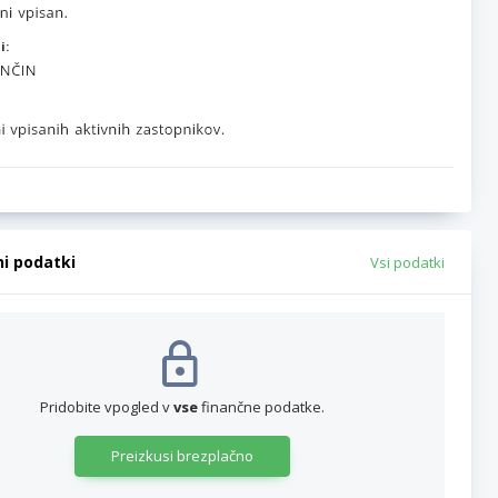
i:
ni podatki
Vsi podatki
Pridobite vpogled v
vse
finančne podatke.
Preizkusi brezplačno