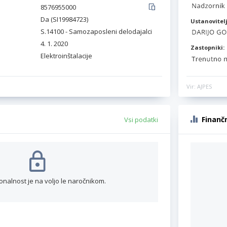
8576955000
Da (SI19984723)
Ustanovitelj
S.14100 - Samozaposleni delodajalci
4. 1. 2020
Zastopniki:
Elektroinštalacije
Vir: AJPES
Finanč
Vsi podatki
onalnost je na voljo le naročnikom.