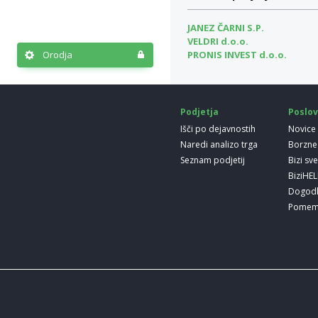
JANEZ ČARNI S.P.
VELDRI d.o.o.
PRONIS INVEST d.o.o.
Orodja
Podjetja
Poslov
Išči po dejavnostih
Novice
Naredi analizo trga
Borzne
Seznam podjetij
Bizi sv
BiziHE
Dogod
Pomem