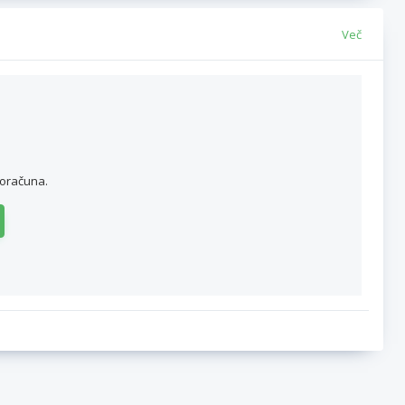
Več
roračuna.