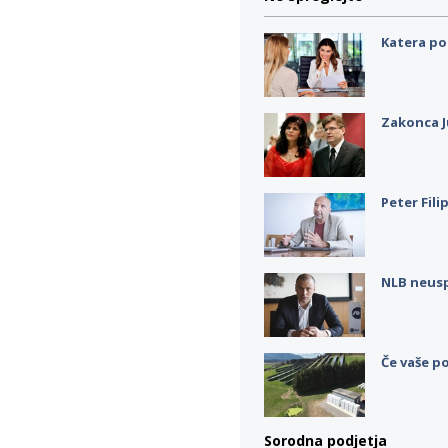
Katera po
Zakonca J
Peter Fili
NLB neus
Če vaše po
Sorodna podjetja