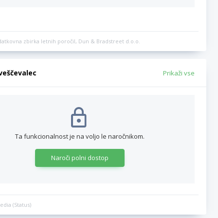
datkovna zbirka letnih poročil, Dun & Bradstreet d.o.o.
bveščevalec
Prikaži vse
Ta funkcionalnost je na voljo le naročnikom.
Naroči polni dostop
edia (Status)