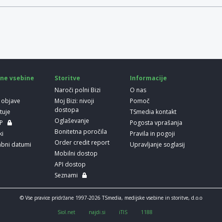
ne vsebine
Storitve
Informacije
Naroči polni Bizi
O nas
 objave
Moj Bizi: nivoji
Pomoč
dostopa
etuje
TSmedia kontakt
Oglaševanje
LP
Pogosta vprašanja
Bonitetna poročila
ki
Pravila in pogoji
Order credit report
bni datumi
Upravljanje soglasij
Mobilni dostop
API dostop
Seznami
© Vse pravice pridržane 1997-2026 TSmedia, medijske vsebine in storitve, d.o.o
Siol.net
najdi.si
iTIS
1188