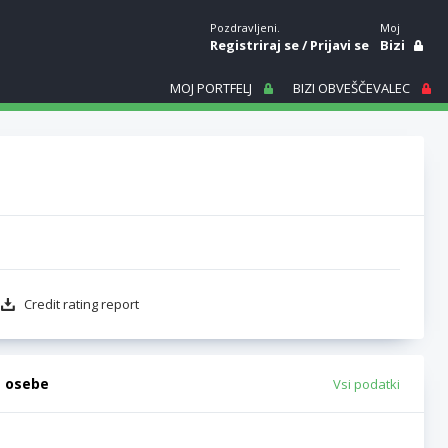
Pozdravljeni.
Moj
Registriraj se
/
Prijavi se
Bizi
MOJ PORTFELJ
BIZI OBVEŠČEVALEC
Credit rating report
e osebe
Vsi podatki