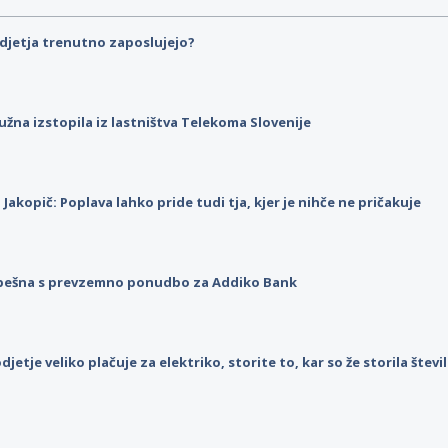
djetja trenutno zaposlujejo?
užna izstopila iz lastništva Telekoma Slovenije
p Jakopič: Poplava lahko pride tudi tja, kjer je nihče ne pričakuje
pešna s prevzemno ponudbo za Addiko Bank
djetje veliko plačuje za elektriko, storite to, kar so že storila štev