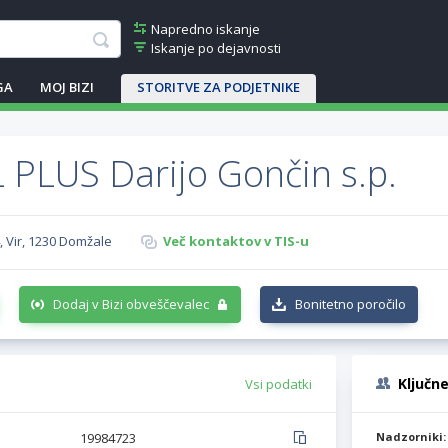
Napredno iskanje
Iskanje po dejavnosti
GA
MOJ BIZI
STORITVE ZA PODJETNIKE
 PLUS Darijo Gončin s.p.
, Vir, 1230 Domžale
Več kontaktov v TIS-u
Dodaj v Bizi obveščevalec
Bonitetno poročilo
Ključn
Vsi podatki
19984723
Nadzorniki: