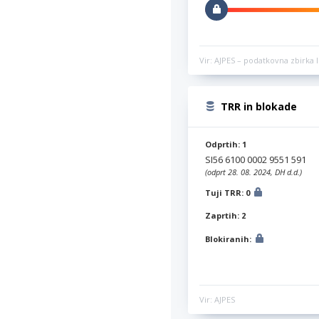
Vir: AJPES – podatkovna zbirka l
TRR in blokade
Odprtih: 1
SI56 6100 0002 9551 591
(odprt 28. 08. 2024, DH d.d.)
Tuji TRR: 0
Zaprtih: 2
Blokiranih:
Vir: AJPES