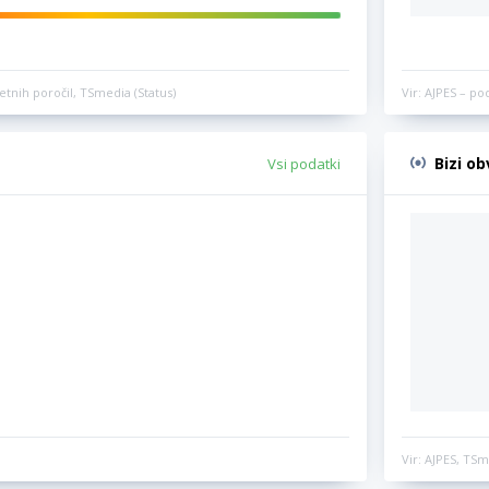
etnih poročil, TSmedia (Status)
Vir: AJPES – po
Bizi o
Vsi podatki
Vir: AJPES, TSm