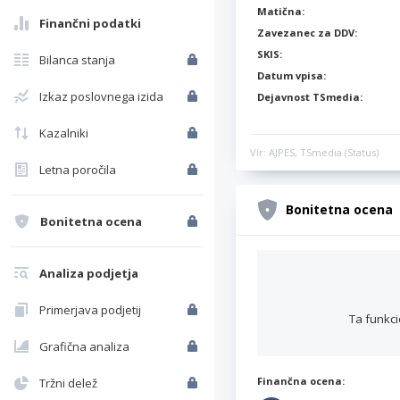
Matična:
Finančni podatki
Zavezanec za DDV:
SKIS:
Bilanca stanja
Datum vpisa:
Izkaz poslovnega izida
Dejavnost TSmedia:
Kazalniki
Vir: AJPES, TSmedia (Status)
Letna poročila
Bonitetna ocena
Bonitetna ocena
Analiza podjetja
Primerjava podjetij
Ta funkci
Grafična analiza
Finančna ocena:
Tržni delež