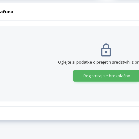
računa
Oglejte si podatke o prejetih sredstvih iz p
Registriraj se brezplačno