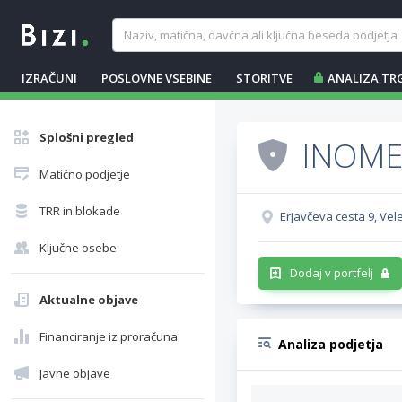
IZRAČUNI
POSLOVNE VSEBINE
STORITVE
ANALIZA TR
Splošni pregled
INOMED
Matično podjetje
TRR in blokade
Erjavčeva cesta 9, Vel
Ključne osebe
Dodaj v portfelj
Aktualne objave
Financiranje iz proračuna
Analiza podjetja
Javne objave