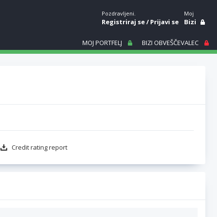
Pozdravljeni.
Moj
Registriraj se
/
Prijavi se
Bizi
MOJ PORTFELJ
BIZI OBVEŠČEVALEC
Credit rating report