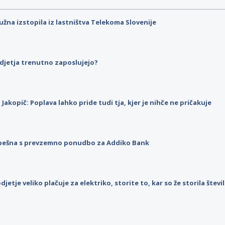
užna izstopila iz lastništva Telekoma Slovenije
djetja trenutno zaposlujejo?
p Jakopič: Poplava lahko pride tudi tja, kjer je nihče ne pričakuje
pešna s prevzemno ponudbo za Addiko Bank
djetje veliko plačuje za elektriko, storite to, kar so že storila štev