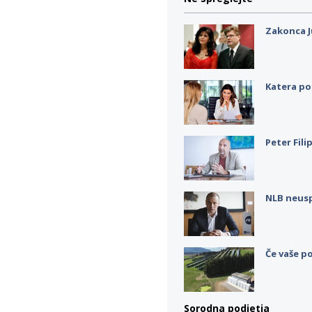
Zakonca J
Katera po
Peter Fili
NLB neus
Če vaše po
Sorodna podjetja