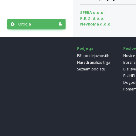
SFERA d.o.o.
P.K.D. d.o.o.
Orodja
NevRoMa d.o.o.
Podjetja
Poslov
Išči po dejavnostih
Novice
Naredi analizo trga
Borzne
Seznam podjetij
Bizi sv
BiziHE
Dogod
Pomem