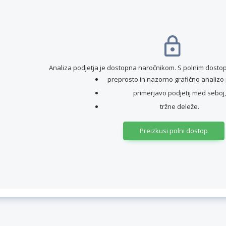
Analiza podjetja je dostopna naročnikom. S polnim dostop
preprosto in nazorno grafično analizo 
primerjavo podjetij med seboj,
tržne deleže.
Preizkusi polni dostop