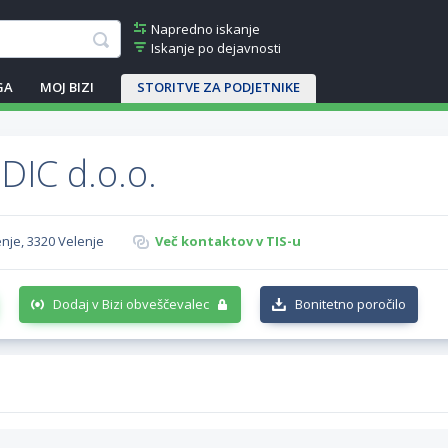
Napredno iskanje
Iskanje po dejavnosti
GA
MOJ BIZI
STORITVE ZA PODJETNIKE
IC d.o.o.
enje, 3320 Velenje
Več kontaktov v TIS-u
Dodaj v Bizi obveščevalec
Bonitetno poročilo