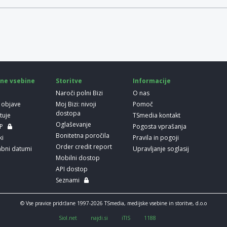
ne vsebine
Storitve
Informacije
Naroči polni Bizi
O nas
 objave
Moj Bizi: nivoji
Pomoč
dostopa
etuje
TSmedia kontakt
Oglaševanje
LP
Pogosta vprašanja
Bonitetna poročila
ki
Pravila in pogoji
Order credit report
bni datumi
Upravljanje soglasij
Mobilni dostop
API dostop
Seznami
© Vse pravice pridržane 1997-2026 TSmedia, medijske vsebine in storitve, d.o.o
Siol.net
najdi.si
iTIS
1188