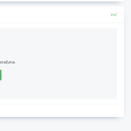
Več
roračuna.