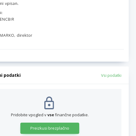
i:
ni podatki
Vsi podatki
Pridobite vpogled v
vse
finančne podatke.
Preizkusi brezplačno