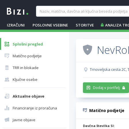
IZRAČUNI
POSLOVNE VSEBINE
STORITVE
ANALIZA TR
Splošni pregled
NevRoM
Matično podjetje
TRR in blokade
Trnoveljska cesta 2C, T
Ključne osebe
Dodaj v portfelj
Aktualne objave
Financiranje iz proračuna
Matično podjetje
Javne objave
Davčna številka SI: