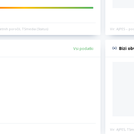
etnih poročil, TSmedia (Status)
Vir: AJPES – po
Bizi o
Vsi podatki
Vir: AJPES, TSm