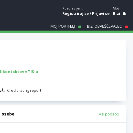
Pozdravljeni.
Moj
Registriraj se
/
Prijavi se
Bizi
MOJ PORTFELJ
BIZI OBVEŠČEVALEC
č kontaktov v TIS-u
Credit rating report
e osebe
Vsi podatki