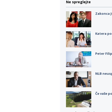
Ne spreglejte
Zakonca J
Katera po
Peter Fili
NLB neus
Če vaše po