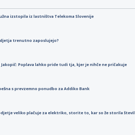
užna izstopila iz lastništva Telekoma Slovenije
djetja trenutno zaposlujejo?
p Jakopič: Poplava lahko pride tudi tja, kjer je nihče ne pričakuje
pešna s prevzemno ponudbo za Addiko Bank
djetje veliko plačuje za elektriko, storite to, kar so že storila štev