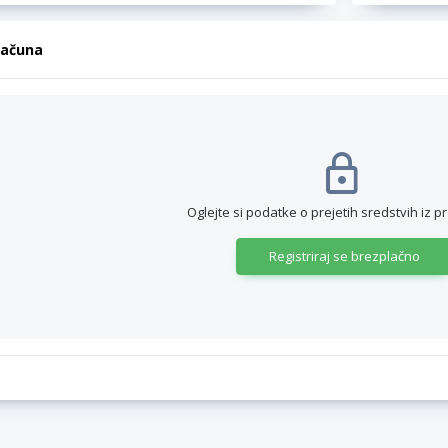
računa
Oglejte si podatke o prejetih sredstvih iz p
Registriraj se brezplačno