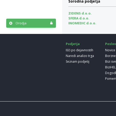
Sorodna podjetja
ZIDENS d.o.o.
SFERA d.o.o.
Orodja
INOMEDIC d.o.o.
Podjetja
Poslov
Išči po dejavnostih
Novice
Naredi analizo trga
Borzne
Seznam podjetij
Bizi sv
BiziHE
Dogod
Pomem