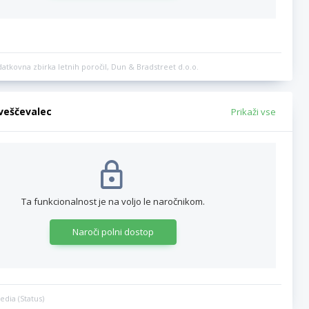
datkovna zbirka letnih poročil, Dun & Bradstreet d.o.o.
bveščevalec
Prikaži vse
Ta funkcionalnost je na voljo le naročnikom.
Naroči polni dostop
edia (Status)