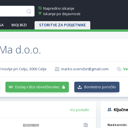
Napredno iskanje
Iskanje po dejavnosti
GA
MOJ BIZI
STORITVE ZA PODJETNIKE
a d.o.o.
rnovlje pri Celju, 3000 Celje
marko.svencbir@gmail.com
Ve
Dodaj v Bizi obveščevalec
Bonitetno poročilo
Ključn
Vsi podatki
83009809
Nadzorniki: