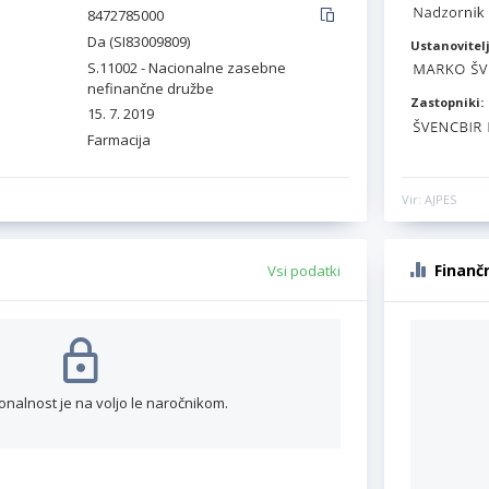
8472785000
Da (SI83009809)
Ustanovitelj
S.11002 - Nacionalne zasebne
nefinančne družbe
Zastopniki:
15. 7. 2019
Farmacija
Vir: AJPES
Finanč
Vsi podatki
onalnost je na voljo le naročnikom.