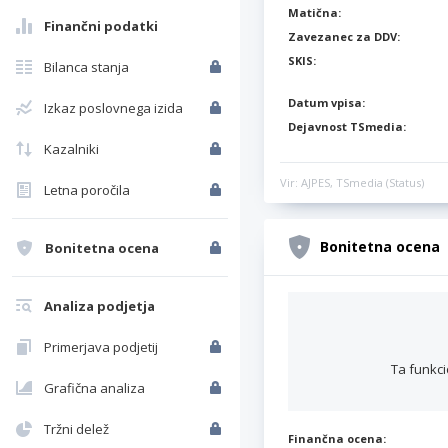
Matična:
Finančni podatki
Zavezanec za DDV:
SKIS:
Bilanca stanja
Datum vpisa:
Izkaz poslovnega izida
Dejavnost TSmedia:
Kazalniki
Vir: AJPES, TSmedia (Status)
Letna poročila
Bonitetna ocena
Bonitetna ocena
Analiza podjetja
Primerjava podjetij
Ta funkci
Grafična analiza
Tržni delež
Finančna ocena: