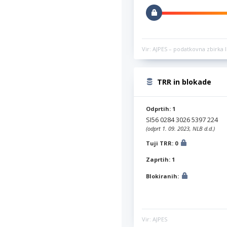
Vir: AJPES – podatkovna zbirka l
TRR in blokade
Odprtih: 1
SI56 0284 3026 5397 224
(odprt 1. 09. 2023, NLB d.d.)
Tuji TRR: 0
Zaprtih: 1
Blokiranih:
Vir: AJPES