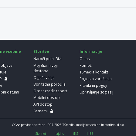
ne vsebine
Storitve
Informacije
Naroči polni Bizi
O nas
 objave
Moj Bizi: nivoji
Pomoč
dostopa
etuje
TSmedia kontakt
Oglaševanje
LP
Pogosta vprašanja
Bonitetna poročila
ki
Pravila in pogoji
Order credit report
bni datumi
Upravljanje soglasij
Mobilni dostop
API dostop
Seznami
© Vse pravice pridržane 1997-2026 TSmedia, medijske vsebine in storitve, d.o.o
Siol.net
najdi.si
iTIS
1188