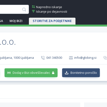
Napredno iskanje
Iskanje po dejavnosti
GA
MOJ BIZI
STORITVE ZA PODJETNIKE
.o.o.
jubljana, 1000 Ljubljana
041 340500
info@globing.si
Dodaj v Bizi obveščevalec
Bonitetno poročilo