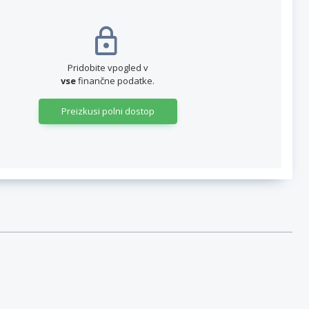
Pridobite vpogled v
vse
finančne podatke.
Preizkusi polni dostop