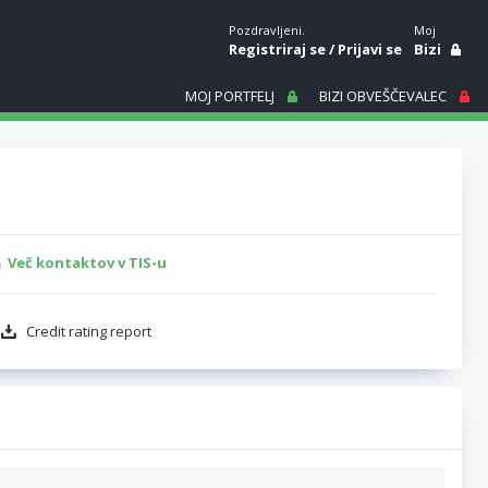
Pozdravljeni.
Moj
Registriraj se
/
Prijavi se
Bizi
MOJ PORTFELJ
BIZI OBVEŠČEVALEC
Več kontaktov v TIS-u
Credit rating report