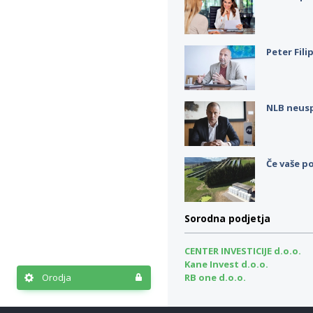
Peter Fili
NLB neus
Če vaše po
Sorodna podjetja
CENTER INVESTICIJE d.o.o.
Kane Invest d.o.o.
Orodja
RB one d.o.o.