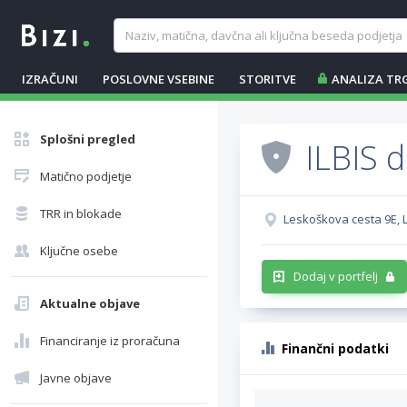
IZRAČUNI
POSLOVNE VSEBINE
STORITVE
ANALIZA TR
Splošni pregled
ILBIS d
Matično podjetje
TRR in blokade
Leskoškova cesta 9E, L
Ključne osebe
Dodaj v portfelj
Aktualne objave
Financiranje iz proračuna
Finančni podatki
Javne objave