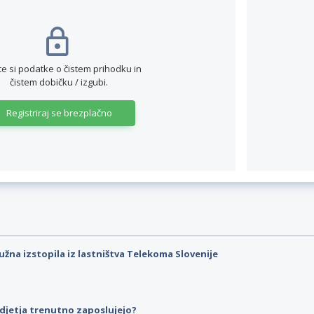
te si podatke o čistem prihodku in
čistem dobičku / izgubi.
Registriraj se brezplačno
užna izstopila iz lastništva Telekoma Slovenije
djetja trenutno zaposlujejo?