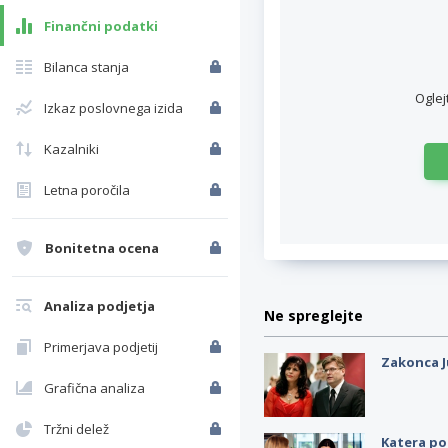
Finančni podatki
Bilanca stanja
Oglej
Izkaz poslovnega izida
Kazalniki
Letna poročila
Bonitetna ocena
Analiza podjetja
Ne spreglejte
Primerjava podjetij
Zakonca J
Grafična analiza
Tržni delež
Katera po