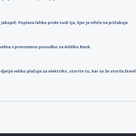
p Jakopič: Poplava lahko pride tudi tja, kjer je nihče ne pričakuje
pešna s prevzemno ponudbo za Addiko Bank
djetje veliko plačuje za elektriko, storite to, kar so že storila štev