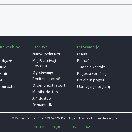
ne vsebine
Storitve
Informacije
Naroči polni Bizi
O nas
 objave
Moj Bizi: nivoji
Pomoč
dostopa
etuje
TSmedia kontakt
Oglaševanje
LP
Pogosta vprašanja
Bonitetna poročila
ki
Pravila in pogoji
Order credit report
bni datumi
Upravljanje soglasij
Mobilni dostop
API dostop
Seznami
© Vse pravice pridržane 1997-2026 TSmedia, medijske vsebine in storitve, d.o.o
Siol.net
najdi.si
iTIS
1188