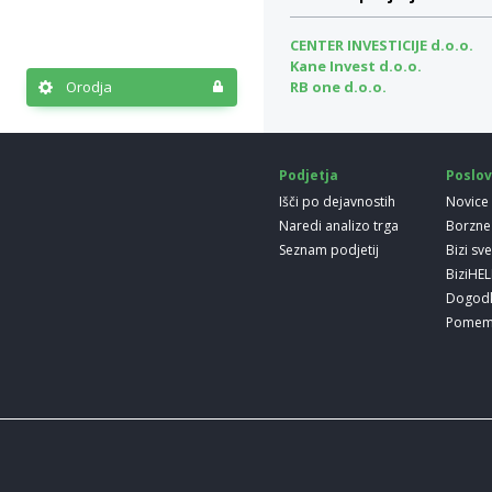
CENTER INVESTICIJE d.o.o.
Kane Invest d.o.o.
Orodja
RB one d.o.o.
Podjetja
Poslov
Išči po dejavnostih
Novice
Naredi analizo trga
Borzne
Seznam podjetij
Bizi sv
BiziHE
Dogod
Pomem