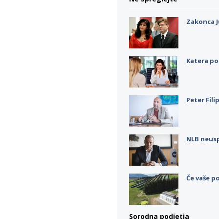
Zakonca J
Katera po
Peter Fili
NLB neus
Če vaše po
Sorodna podjetja