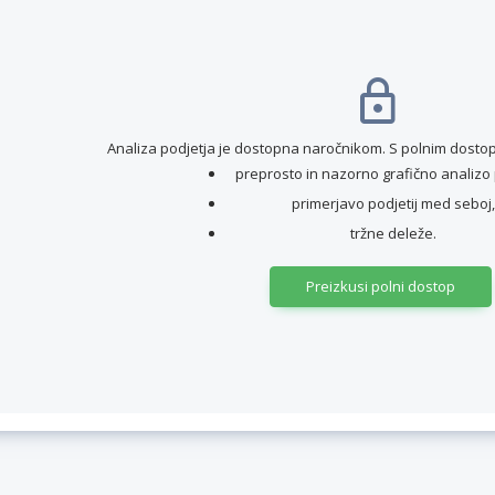
Analiza podjetja je dostopna naročnikom. S polnim dostop
preprosto in nazorno grafično analizo 
primerjavo podjetij med seboj,
tržne deleže.
Preizkusi polni dostop