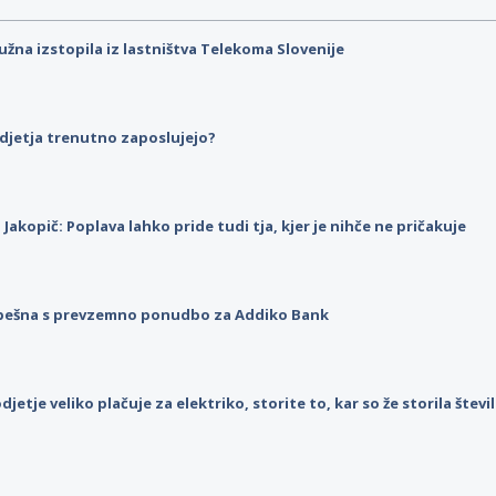
užna izstopila iz lastništva Telekoma Slovenije
djetja trenutno zaposlujejo?
p Jakopič: Poplava lahko pride tudi tja, kjer je nihče ne pričakuje
pešna s prevzemno ponudbo za Addiko Bank
djetje veliko plačuje za elektriko, storite to, kar so že storila štev