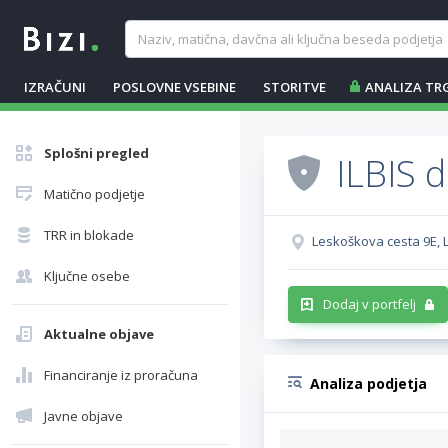
IZRAČUNI
POSLOVNE VSEBINE
STORITVE
ANALIZA TR
Splošni pregled
ILBIS d
Matično podjetje
TRR in blokade
Leskoškova cesta 9E, L
Ključne osebe
Dodaj v portfelj
Aktualne objave
Financiranje iz proračuna
Analiza podjetja
Javne objave