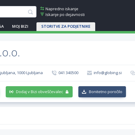
Napredno iskanje
Iskanje po dejavnosti
GA
MOJ BIZI
STORITVE ZA PODJETNIKE
.o.o.
jubljana, 1000 Ljubljana
041 340500
info@globing.si
Dodaj v Bizi obveščevalec
Bonitetno poročilo