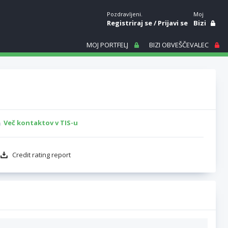
Pozdravljeni.
Moj
Registriraj se
/
Prijavi se
Bizi
MOJ PORTFELJ
BIZI OBVEŠČEVALEC
Več kontaktov v TIS-u
Credit rating report