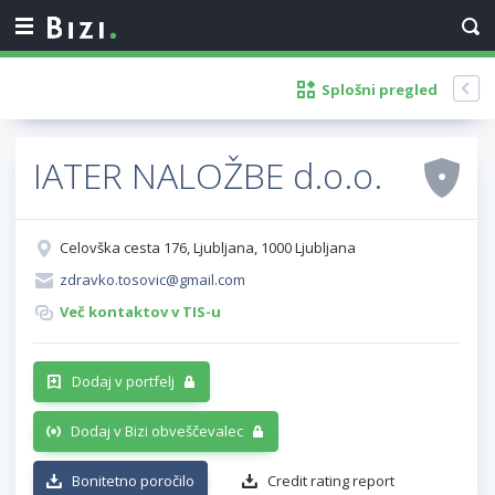
Splošni pregled
IATER NALOŽBE d.o.o.
Celovška cesta 176, Ljubljana, 1000 Ljubljana
zdravko.tosovic@gmail.com
Več kontaktov v TIS-u
Dodaj v portfelj
Dodaj v Bizi obveščevalec
Bonitetno poročilo
Credit rating report