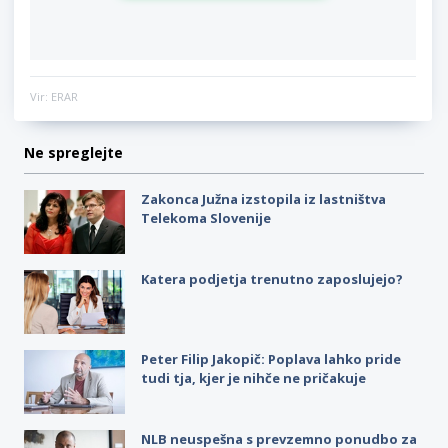
Vir: ERAR
Ne spreglejte
Zakonca Južna izstopila iz lastništva
Telekoma Slovenije
Katera podjetja trenutno zaposlujejo?
Peter Filip Jakopič: Poplava lahko pride
tudi tja, kjer je nihče ne pričakuje
NLB neuspešna s prevzemno ponudbo za