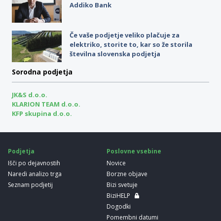
Addiko Bank
Če vaše podjetje veliko plačuje za
elektriko, storite to, kar so že storila
številna slovenska podjetja
Sorodna podjetja
JK&S d.o.o.
KLARION TEAM d.o.o.
KFP skupina d.o.o.
Podjetja
Poslovne vsebine
Išči po dejavnostih
Novice
Naredi analizo trga
Borzne objave
Seznam podjetij
Bizi svetuje
BiziHELP
Dogodki
Pomembni datumi