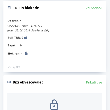
TRR in blokade
Vsi podatki
Odprtih: 1
SI56 3400 0101 6674 727
(odprt 25. 08. 2014, Sparkasse d.d.)
Tuji TRR: 0
Zaprtih: 0
Blokiranih:
Vir: AJPES
Bizi obveščevalec
Prikaži vse