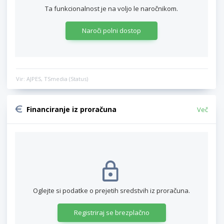
Ta funkcionalnost je na voljo le naročnikom.
Naroči polni dostop
Vir: AJPES, TSmedia (Status)
Financiranje iz proračuna
Več
Oglejte si podatke o prejetih sredstvih iz proračuna.
Registriraj se brezplačno