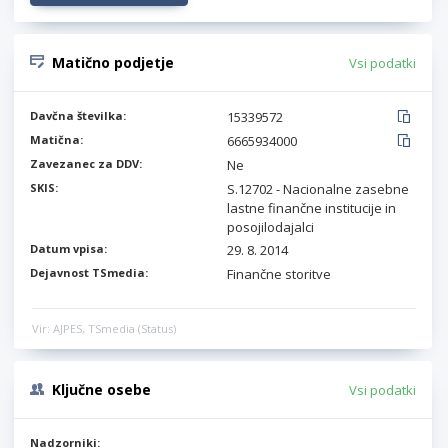
Matično podjetje
Vsi podatki
Davčna številka:
15339572
Matična:
6665934000
Zavezanec za DDV:
Ne
SKIS:
S.12702 - Nacionalne zasebne
lastne finančne institucije in
posojilodajalci
Datum vpisa:
29. 8. 2014
Dejavnost TSmedia:
Finančne storitve
Vir: AJPES, TSmedia (Status)
Ključne osebe
Vsi podatki
Nadzorniki: