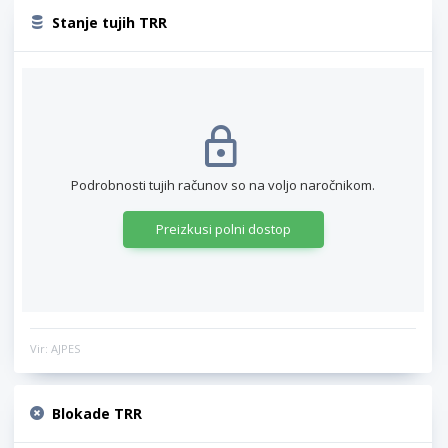
Stanje tujih TRR
Podrobnosti tujih računov so na voljo naročnikom.
Preizkusi polni dostop
Vir: AJPES
Blokade TRR