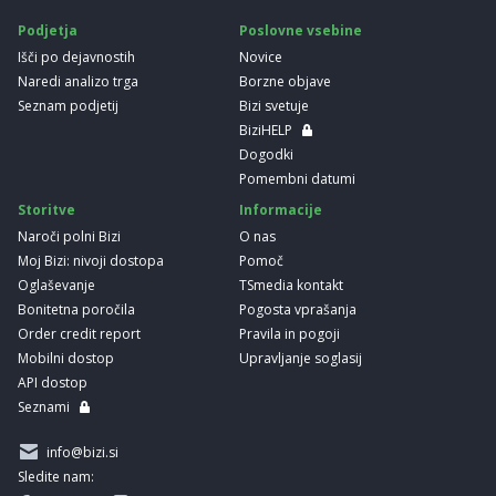
Podjetja
Poslovne vsebine
Išči po dejavnostih
Novice
Naredi analizo trga
Borzne objave
Seznam podjetij
Bizi svetuje
BiziHELP
Dogodki
Pomembni datumi
Storitve
Informacije
Naroči polni Bizi
O nas
Moj Bizi: nivoji dostopa
Pomoč
Oglaševanje
TSmedia kontakt
Bonitetna poročila
Pogosta vprašanja
Order credit report
Pravila in pogoji
Mobilni dostop
Upravljanje soglasij
API dostop
Seznami
info@bizi.si
Sledite nam: