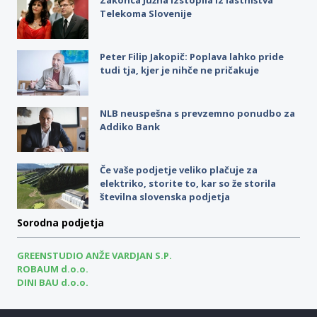
Zakonca Južna izstopila iz lastništva
Telekoma Slovenije
Peter Filip Jakopič: Poplava lahko pride
tudi tja, kjer je nihče ne pričakuje
NLB neuspešna s prevzemno ponudbo za
Addiko Bank
Če vaše podjetje veliko plačuje za
elektriko, storite to, kar so že storila
številna slovenska podjetja
Sorodna podjetja
GREENSTUDIO ANŽE VARDJAN S.P.
ROBAUM d.o.o.
DINI BAU d.o.o.