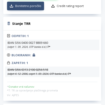
Bonitetno poročilo
Credit rating report
Stanje TRR
ODPRTIH:
1
IBAN SI56 0400 0027 8809 660
(odprt 1. 09. 2024, OTP banka d.d.)
T
*
BLOKIRANIH:
ZAPRTIH:
1
IBAN SI56 0313 2100 0256 518
(odprt 4. 12. 2006, zaprt 1. 09. 2024, OTP banka d.d.)
T
*
*
Oznake vrst računov
:
*T: TR za opravljanje plačilnega prometa
Vir: AJPES