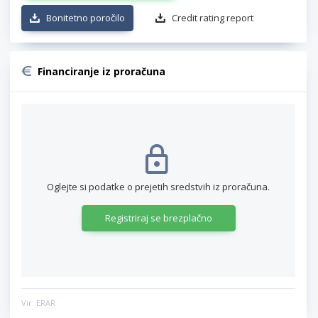
Bonitetno poročilo
Credit rating report
Financiranje iz proračuna
Oglejte si podatke o prejetih sredstvih iz proračuna.
Registriraj se brezplačno
Vir: ERAR