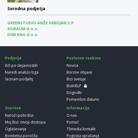
Sorodna podjetja
GREENSTUDIO ANŽE VARDJAN S.P.
ROBAUM d.o.o.
DINI BAU d.o.o.
Podjetja
Poslovne vsebine
Išči po dejavnostih
Novice
Naredi analizo trga
Borzne objave
Seznam podjetij
Bizi svetuje
BiziHELP
Dogodki
Pomembni datumi
Storitve
Informacije
Naroči polni Bizi
O nas
Moj Bizi: nivoji dostopa
Pomoč
Oglaševanje
TSmedia kontakt
Bonitetna poročila
Pogosta vprašanja